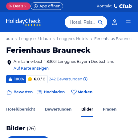
%
Deals
App öffnen
Kontakt
Hotel, Reiseziel
 Urlaub
Lenggries Urlaub
Lenggries Hotels
Ferienhaus Brauneck
Ferienhaus Brauneck
Am Lahnerbach 1 83661 Lenggries Bayern Deutschland
Auf Karte anzeigen
242
Bewertungen
100%
6,0
/ 6
Bewerten
Hochladen
Merken
Hotelübersicht
Bewertungen
Bilder
Fragen
Bilder
(
26
)