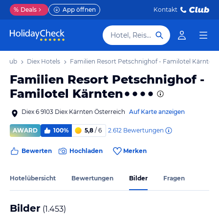
%
Deals
App öffnen
Kontakt
Hotel, Reiseziel
Urlaub
Diex Hotels
Familien Resort Petschnighof - Familotel Kärnten
Familien Resort Petschnighof -
Familotel Kärnten
Diex 6 9103 Diex Kärnten Österreich
Auf Karte anzeigen
2.612
Bewertungen
AWARD
100%
5,8
/ 6
Bewerten
Hochladen
Merken
Hotelübersicht
Bewertungen
Bilder
Fragen
Bilder
(
1.453
)