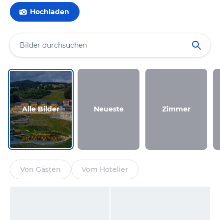
Hochladen
Alle Bilder
Neueste
Zimmer
Von Gästen
Vom Hotelier