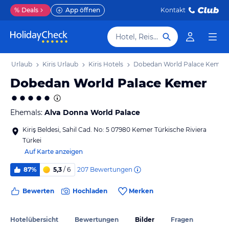
%
Deals
App öffnen
Kontakt
Hotel, Reiseziel
iera Urlaub
Kiris Urlaub
Kiris Hotels
Dobedan World Palace Kemer
Dobedan World Palace Kemer
Ehemals:
Alva Donna World Palace
Kiriş Beldesi, Sahil Cad. No: 5 07980 Kemer Türkische Riviera
Türkei
Auf Karte anzeigen
207
Bewertungen
87%
5,3
/ 6
Bewerten
Hochladen
Merken
Hotelübersicht
Bewertungen
Bilder
Fragen