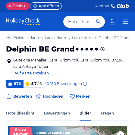
%
Deals
App öffnen
Kontakt
Hotel, Reiseziel
rkische Riviera Urlaub
Lara Urlaub
Lara Hotels
Delphin BE Grand
Delphin BE Grand
Güzeloba Mahallesi, Lara Turizm Yolu Lara Turizm Yolu 07230
Lara Antalya Türkei
Auf Karte anzeigen
10.180
Bewertungen
97%
5,7
/ 6
Bewerten
Hochladen
Merken
Hotelübersicht
Bewertungen
Bilder
Fragen