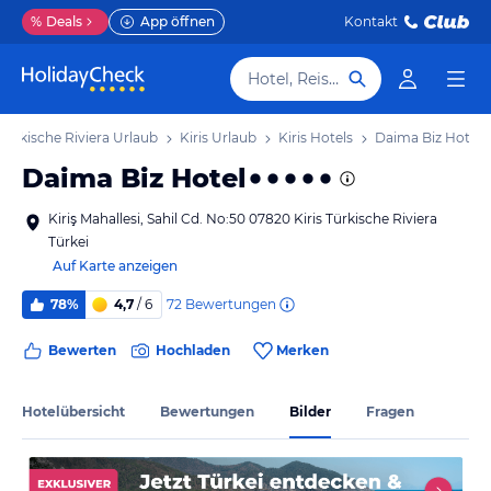
%
Deals
App öffnen
Kontakt
Hotel, Reiseziel
Türkische Riviera Urlaub
Kiris Urlaub
Kiris Hotels
Daima Biz Hotel
Daima Biz Hotel
Kiriş Mahallesi, Sahil Cd. No:50 07820 Kiris Türkische Riviera
Türkei
Auf Karte anzeigen
72
Bewertungen
78%
4,7
/ 6
Bewerten
Hochladen
Merken
Hotelübersicht
Bewertungen
Bilder
Fragen