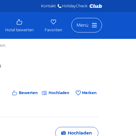
Kontakt
HolidayCheck 
Menü
Hotel bewerten
Favoriten
ion
Bewerten
Hochladen
Merken
Hochladen