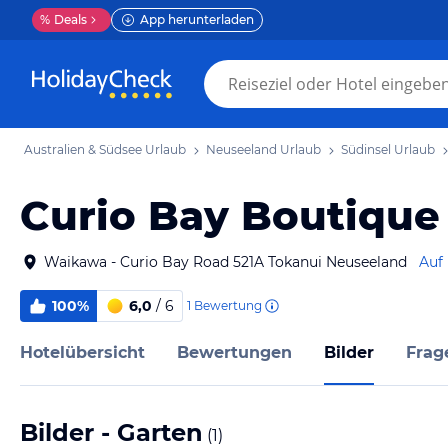
%
Deals
App herunterladen
Australien & Südsee Urlaub
Neuseeland Urlaub
Südinsel Urlaub
Curio Bay Boutiqu
Waikawa - Curio Bay Road 521A Tokanui Neuseeland
Auf
100%
6,0
/ 6
1
Bewertung
Hotelübersicht
Bewertungen
Bilder
Frag
Bilder - Garten
(
1
)