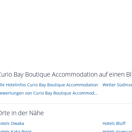
Curio Bay Boutique Accommodation auf einen Bl
lle Hotelinfos Curio Bay Boutique Accommodation
Wetter Südinse
Bewertungen von Curio Bay Boutique Accommodation
Orte in der Nähe
otels
Owaka
Hotels
Bluff
otels
Kaka Point
Hotels
Invercar