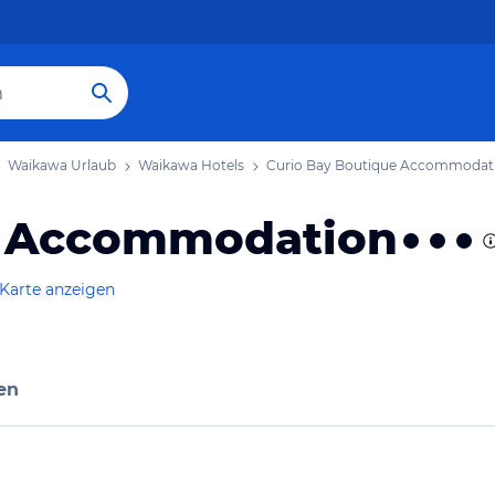
Waikawa Urlaub
Waikawa Hotels
Curio Bay Boutique Accommodat
e Accommodation
 Karte anzeigen
en