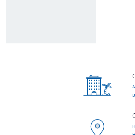
Gartenanlage
von Simone • Verreist im Januar 2025
A
H
H