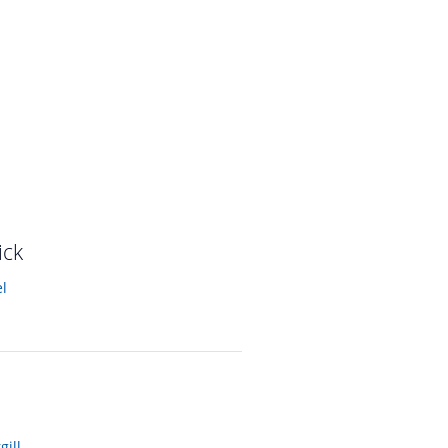
ick
l
gill