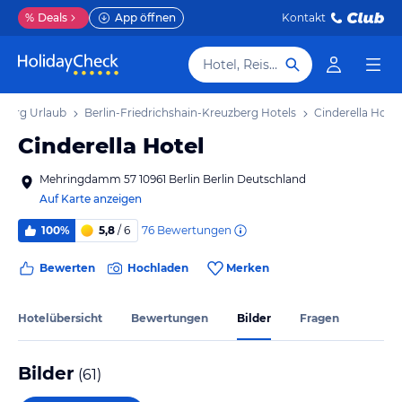
%
Deals
App öffnen
Kontakt
Hotel, Reiseziel
zberg Urlaub
Berlin-Friedrichshain-Kreuzberg Hotels
Cinderella Hotel
Cinderella Hotel
Mehringdamm 57 10961 Berlin Berlin Deutschland
Auf Karte anzeigen
76
Bewertungen
100%
5,8
/ 6
Bewerten
Hochladen
Merken
Hotelübersicht
Bewertungen
Bilder
Fragen
Bilder
(
61
)