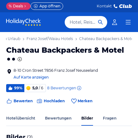
%
Deals
App öffnen
Kontakt
Hotel, Reiseziel
aiau Urlaub
Franz Josef/Waiau Hotels
Chateau Backpackers & Motel
Chateau Backpackers & Motel
8-10 Cron Street 7856 Franz Josef Neuseeland
Auf Karte anzeigen
8
Bewertungen
99%
5,0
/ 6
Bewerten
Hochladen
Merken
Hotelübersicht
Bewertungen
Bilder
Fragen
Bilder
(
2
)