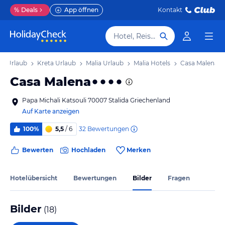
%
Deals
App öffnen
Kontakt
Hotel, Reiseziel
nd Urlaub
Kreta Urlaub
Malia Urlaub
Malia Hotels
Casa Malena
Casa Malena
Papa Michali Katsouli 70007 Stalida Griechenland
Auf Karte anzeigen
32
Bewertungen
100%
5,5
/ 6
Bewerten
Hochladen
Merken
Hotelübersicht
Bewertungen
Bilder
Fragen
Bilder
(
18
)