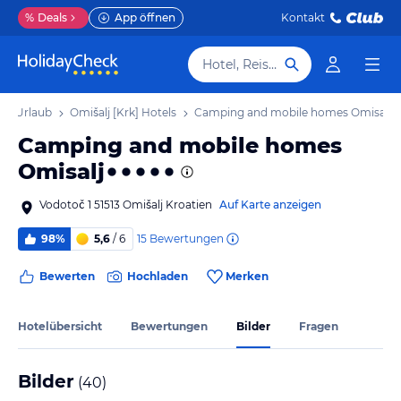
%
Deals
App öffnen
Kontakt
Hotel, Reiseziel
rk] Urlaub
Omišalj [Krk] Hotels
Camping and mobile homes Omisalj
Camping and mobile homes
Omisalj
Vodotoč 1 51513 Omišalj Kroatien
Auf Karte anzeigen
15
Bewertungen
98%
5,6
/ 6
Bewerten
Hochladen
Merken
Hotelübersicht
Bewertungen
Bilder
Fragen
Bilder
(
40
)