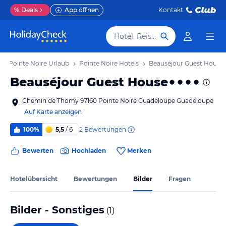
%
Deals
App öffnen
Kontakt
Hotel, Reiseziel
Pointe Noire Urlaub
Pointe Noire Hotels
Beauséjour Guest House
Beauséjour Guest House
Chemin de Thomy 97160 Pointe Noire Guadeloupe Guadeloupe
Auf Karte anzeigen
2
Bewertungen
100%
5,5
/ 6
Bewerten
Hochladen
Merken
Hotelübersicht
Bewertungen
Bilder
Fragen
Bilder - Sonstiges
(
1
)