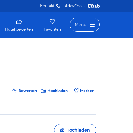
Kontakt
HolidayCheck 
Menü
Hotel bewerten
Favoriten
Bewerten
Hochladen
Merken
Hochladen