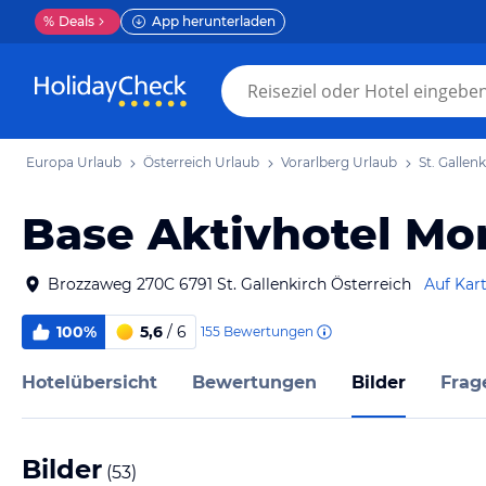
%
Deals
App herunterladen
Europa Urlaub
Österreich Urlaub
Vorarlberg Urlaub
St. Gallen
Base Aktivhotel Mo
Brozzaweg 270C 6791 St. Gallenkirch Österreich
Auf Kar
100%
5,6
/ 6
155
Bewertungen
Hotelübersicht
Bewertungen
Bilder
Frag
Bilder
(
53
)