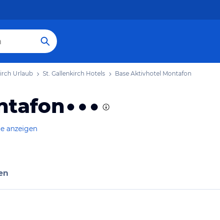
kirch Urlaub
St. Gallenkirch Hotels
Base Aktivhotel Montafon
ntafon
te anzeigen
en