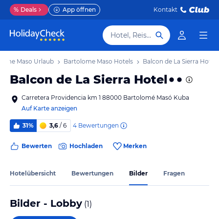
%
Deals
App öffnen
Kontakt
Hotel, Reiseziel
olome Maso Urlaub
Bartolome Maso Hotels
Balcon de La Sierra Hotel
Balcon de La Sierra Hotel
Carretera Providencia km 1 88000 Bartolomé Masó Kuba
Auf Karte anzeigen
4
Bewertungen
31%
3,6
/ 6
Bewerten
Hochladen
Merken
Hotelübersicht
Bewertungen
Bilder
Fragen
Bilder - Lobby
(
1
)