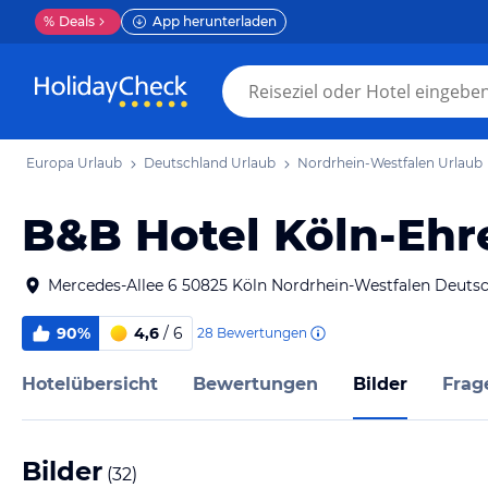
%
Deals
App herunterladen
Europa Urlaub
Deutschland Urlaub
Nordrhein-Westfalen Urlaub
B&B Hotel Köln-Ehr
Mercedes-Allee 6 50825 Köln Nordrhein-Westfalen Deuts
90%
4,6
/ 6
28
Bewertungen
Hotelübersicht
Bewertungen
Bilder
Frag
Bilder
(
32
)