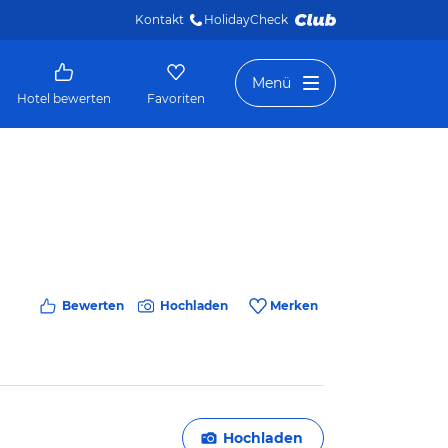
Kontakt
HolidayCheck 
Menü
Hotel bewerten
Favoriten
Bewerten
Hochladen
Merken
Hochladen