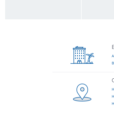
Zimmer
Zimmer
vom Hotelier • August 2020
vom Hotelier • Aug
A
B
H
H
H