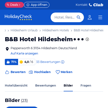
%
Deals
App öffnen
Kontakt
Hotel, Reiseziel
laub
Hildesheim Urlaub
Hildesheim Hotels
B&B Hotel Hildesheim
B&B Hotel Hildesheim
Pepperworth 6 31134 Hildesheim Deutschland
Auf Karte anzeigen
33
Bewertungen
71%
4,0
/ 6
Bewerten
Hochladen
Merken
Hotelübersicht
Bewertungen
Bilder
Fragen
Bilder
(
23
)