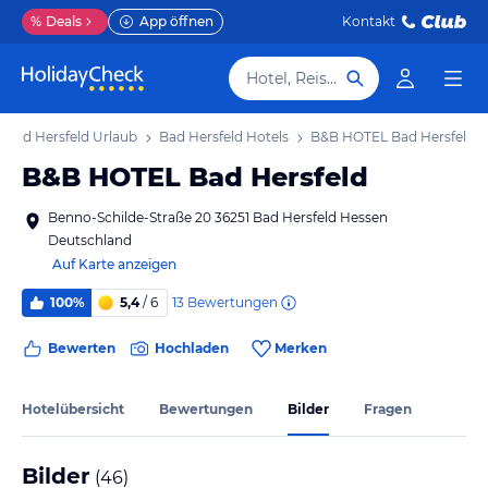
%
Deals
App öffnen
Kontakt
Hotel, Reiseziel
Bad Hersfeld Urlaub
Bad Hersfeld Hotels
B&B HOTEL Bad Hersfeld
B&B HOTEL Bad Hersfeld
Benno-Schilde-Straße 20 36251 Bad Hersfeld Hessen
Deutschland
Auf Karte anzeigen
13
Bewertungen
100%
5,4
/ 6
Bewerten
Hochladen
Merken
Hotelübersicht
Bewertungen
Bilder
Fragen
Bilder
(
46
)