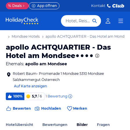
%
Deals
App öffnen
Kontakt
Hotel, Reiseziel
aub
Mondsee Hotels
apollo ACHTQUARTIER - Das Hotel am Mondse
apollo ACHTQUARTIER - Das
Hotel am Mondsee
Ehemals:
apollo am Mondsee
Robert Baum- Promenade 1 Mondsee 5310 Mondsee
Salzkammergut Österreich
Auf Karte anzeigen
1
Bewertung
100%
5,7
/ 6
Bewerten
Hochladen
Merken
Hotelübersicht
Bewertungen
Bilder
Fragen