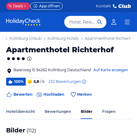
%
Deals
App öffnen
Kontakt
Hotel, Reiseziel
ub
Kollnburg Urlaub
Kollnburg Hotels
Apartmenthotel Richterhof
Apartmenthotel Richterhof
Baierweg 15 94262 Kollnburg Deutschland
Auf Karte anzeigen
232
Bewertungen
100%
5,8
/ 6
Bewerten
Hochladen
Merken
Hotelübersicht
Bewertungen
Bilder
Fragen
Bilder
(
112
)