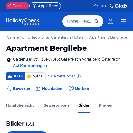
%
Deals
App öffnen
Kontakt
Hotel, Reiseziel
St. Gallenkirch Urlaub
St. Gallenkirch Hotels
Apartment Bergliebe
Apartment Bergliebe
Galgenuler Str. 135e 6791 St.Gallenkirch Vorarlberg Österreich
Auf Karte anzeigen
21
Bewertungen
100%
5,9
/ 6
Bewerten
Hochladen
Merken
Hotelübersicht
Bewertungen
Bilder
Fragen
Bilder
(
55
)