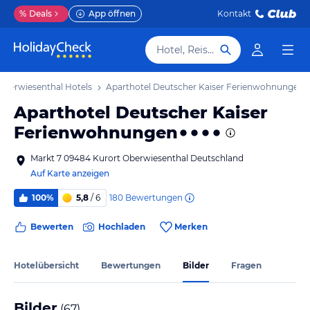
%
Deals
App öffnen
Kontakt
Hotel, Reiseziel
Oberwiesenthal Hotels
Aparthotel Deutscher Kaiser Ferienwohnungen
Aparthotel Deutscher Kaiser
Ferienwohnungen
Markt 7 09484 Kurort Oberwiesenthal Deutschland
Auf Karte anzeigen
180
Bewertungen
100%
5,8
/ 6
Bewerten
Hochladen
Merken
Hotelübersicht
Bewertungen
Bilder
Fragen
Bilder
(
67
)