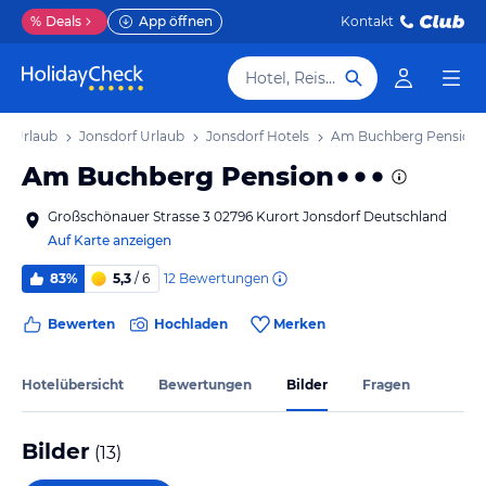
%
Deals
App öffnen
Kontakt
Hotel, Reiseziel
n Urlaub
Jonsdorf Urlaub
Jonsdorf Hotels
Am Buchberg Pension
Am Buchberg Pension
Großschönauer Strasse 3 02796 Kurort Jonsdorf Deutschland
Auf Karte anzeigen
12
Bewertungen
83%
5,3
/ 6
Bewerten
Hochladen
Merken
Hotelübersicht
Bewertungen
Bilder
Fragen
Bilder
(
13
)