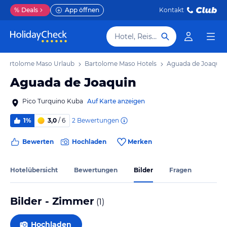
%
Deals
App öffnen
Kontakt
Hotel, Reiseziel
Bartolome Maso Urlaub
Bartolome Maso Hotels
Aguada de Joaquin
Aguada de Joaquin
Pico Turquino Kuba
Auf Karte anzeigen
2
Bewertungen
1%
3,0
/ 6
Bewerten
Hochladen
Merken
Hotelübersicht
Bewertungen
Bilder
Fragen
Bilder - Zimmer
(
1
)
Hochladen