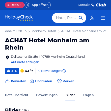
%
Deals
App öffnen
Kontakt
Hotel, Reiseziel
Monheim Urlaub
Monheim Hotels
ACHAT Hotel Monheim am Rhei
ACHAT Hotel Monheim am
Rhein
Delitzscher Straße 1 40789 Monheim Deutschland
Auf Karte anzeigen
110
Bewertungen
81%
5,1
/ 6
Bewerten
Hochladen
Merken
Hotelübersicht
Bewertungen
Bilder
Fragen
Bilder
(
76
)