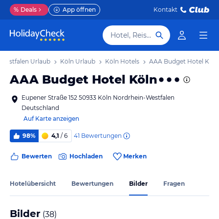
%
Deals
App öffnen
Kontakt
Hotel, Reiseziel
Westfalen Urlaub
Köln Urlaub
Köln Hotels
AAA Budget Hotel Köln
AAA Budget Hotel Köln
Eupener Straße 152 50933 Köln Nordrhein-Westfalen
Deutschland
Auf Karte anzeigen
41
Bewertungen
98%
4,1
/ 6
Bewerten
Hochladen
Merken
Hotelübersicht
Bewertungen
Bilder
Fragen
Bilder
(
38
)