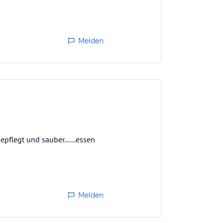
Melden
pflegt und sauber......essen
Melden