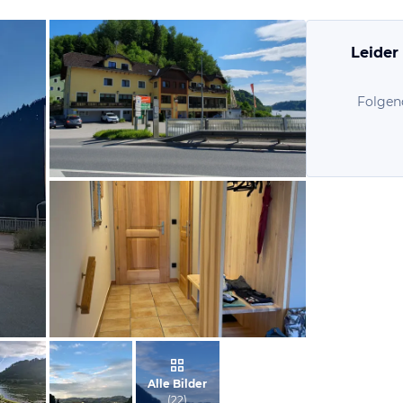
Leider
Folgen
von Edmund, Mai 2023
von Brigitte , Juli 2023
Alle Bilder
(
22
)