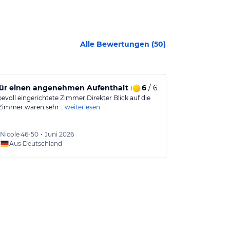
Alle Bewertungen (
50
)
für einen angenehmen Aufenthalt mit liebevoller Einrichtun
6
/ 6
Ausgezeich
bevoll eingerichtete Zimmer.Direkter Blick auf die
Sehr gute Lag
Zimmer waren sehr…
weiterlesen
gutes Essen, s
Nicole
46-50
•
Juni 2026
Doris
4
Aus Deutschland
Aus