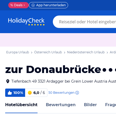
%
Deals
App herunterladen
Europa Urlaub
Österreich Urlaub
Niederösterreich Urlaub
Ard
zur Donaubrücke
Tiefenbach 49 3321 Ardagger bei Grein Lower Austria Aust
100%
6,0
/ 6
50
Bewertungen
Hotelübersicht
Bewertungen
Bilder
Frag