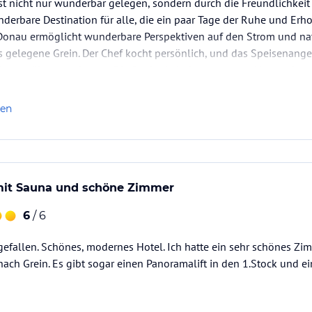
ist nicht nur wunderbar gelegen, sondern durch die Freundlichkei
nderbare Destination für alle, die ein paar Tage der Ruhe und Er
Donau ermöglicht wunderbare Perspektiven auf den Strom und natü
gelegene Grein. Der Chef kocht persönlich, und das Speisenangeb
ch verwöhnen zu lassen. Die Sauberkeit des gesamten Hauses ist…
len
mit Sauna und schöne Zimmer
6
/ 6
 gefallen. Schönes, modernes Hotel. Ich hatte ein sehr schönes Zi
ach Grein. Es gibt sogar einen Panoramalift in den 1.Stock und e