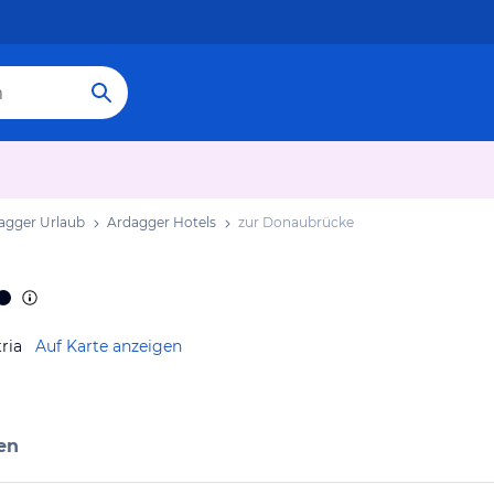
agger Urlaub
Ardagger Hotels
zur Donaubrücke
ria
Auf Karte anzeigen
en