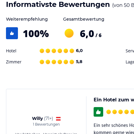
Informativste Bewertungen
(von
50
B
Weiterempfehlung
Gesamtbewertung
100
%
6,0
/ 6
Hotel
6,0
Serv
Zimmer
5,8
Lag
Ein Hotel zum 
Willy
(
71+
)
1
Bewertungen
Ein sehr schönes Ho
kommen gerne wied