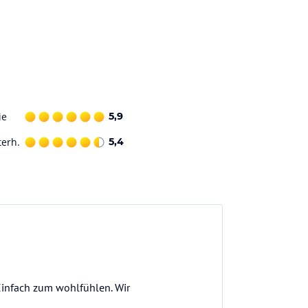
ie
5,9
terh.
5,4
Einfach zum wohlfühlen. Wir