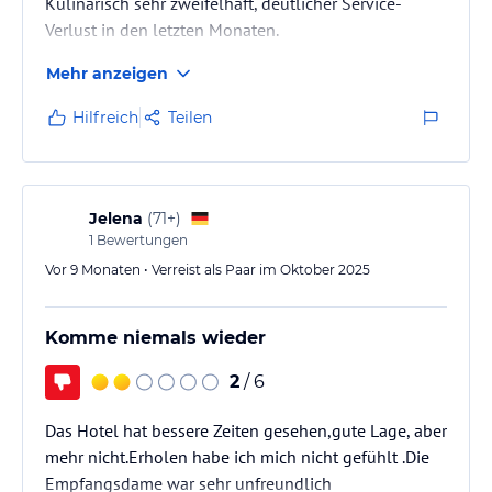
Kulinarisch sehr zweifelhaft, deutlicher Service-
Hinweis:
Allgemeine und unverbindliche
Verlust in den letzten Monaten.
Hoteliers-/Veranstalter-/Kataloginformationen. Alle Angaben
ohne Gewähr und ohne Prüfung durch HolidayCheck. Bitte
Mehr anzeigen
lies vor der Buchung die verbindlichen
Angebotsdetails
des
jeweiligen Veranstalters.
Hilfreich
Teilen
Jelena
(
71+
)
1
Bewertungen
Vor 9 Monaten • Verreist als Paar im Oktober 2025
Komme niemals wieder
2
/ 6
Das Hotel hat bessere Zeiten gesehen,gute Lage, aber
mehr nicht.Erholen habe ich mich nicht gefühlt .Die
Empfangsdame war sehr unfreundlich