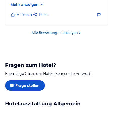
Wellnessbereich war wirklich schön, im Sommer
Mehr anzeigen
bestimmt noch besser, da die Außenanlagen mit
benutzt werden können. Wir empfehlen die
Hilfreich
Teilen
Halbpension zu buchen. Es war sehr lecker.
Alle Bewertungen anzeigen
Fragen zum Hotel?
Ehemalige Gäste des Hotels kennen die Antwort!
Frage stellen
Hotelausstattung Allgemein