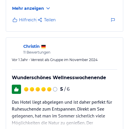
mittelmässig, da gibts noch Potential nach oben.
Mehr anzeigen
Trotzdem absolut empfehlenswert. Ein fader
Nachgeschmack hinterlässt eine Nachrechnung über
Hilfreich
Teilen
19 Euro für 2 Getränke welche beim Checkout
vergessen wurden, ein wenig peinlich für ein so
edles Haus.
Christin
11
Bewertungen
Vor 1 Jahr • Verreist als Gruppe im November 2024
Wunderschönes Wellnesswochenende
5
/ 6
Das Hotel liegt abgelegen und ist daher perfekt für
Ruhesuchende zum Entspannen. Direkt am See
gelegenen, hat man im Sommer sicherlich viele
Möglichkeiten die Natur zu genießen. Der