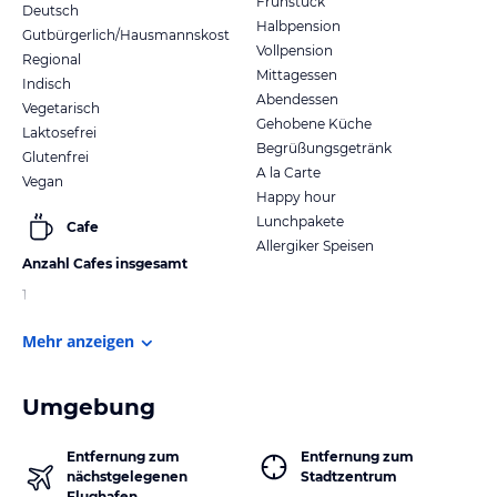
Frühstück
Deutsch
Halbpension
Gutbürgerlich/Hausmannskost
Vollpension
Regional
Mittagessen
Indisch
Abendessen
Vegetarisch
Gehobene Küche
Laktosefrei
Begrüßungsgetränk
Glutenfrei
A la Carte
Vegan
Happy hour
Lunchpakete
Cafe
Allergiker Speisen
Anzahl Cafes insgesamt
1
Mehr anzeigen
Umgebung
Entfernung zum
Entfernung zum
nächstgelegenen
Stadtzentrum
Flughafen