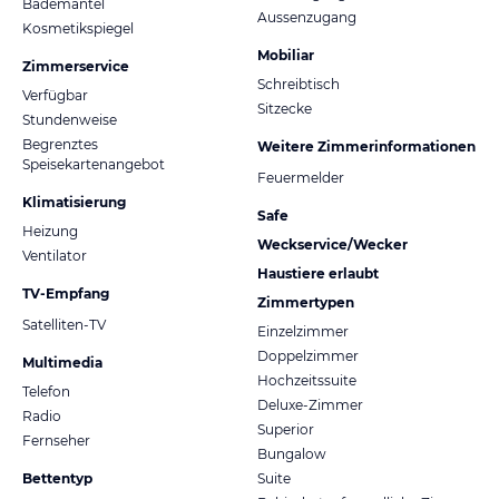
Bademantel
Aussenzugang
Kosmetikspiegel
Mobiliar
Zimmerservice
Schreibtisch
Verfügbar
Sitzecke
Stundenweise
Begrenztes
Weitere Zimmerinformationen
Speisekartenangebot
Feuermelder
Klimatisierung
Safe
Heizung
Weckservice/Wecker
Ventilator
Haustiere erlaubt
TV-Empfang
Zimmertypen
Satelliten-TV
Einzelzimmer
Doppelzimmer
Multimedia
Hochzeitssuite
Telefon
Deluxe-Zimmer
Radio
Superior
Fernseher
Bungalow
Bettentyp
Suite