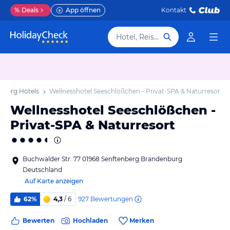
%
Deals
App öffnen
Kontakt
Hotel, Reiseziel
nberg Hotels
Wellnesshotel Seeschlößchen - Privat-SPA & Naturresort
Wellnesshotel Seeschlößchen -
Privat-SPA & Naturresort
Buchwalder Str. 77 01968 Senftenberg Brandenburg
Deutschland
Auf Karte anzeigen
927
Bewertungen
62%
4,3
/ 6
Bewerten
Hochladen
Merken