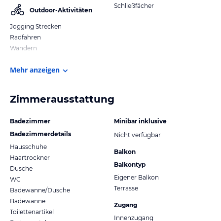
Schließfächer
Outdoor-Aktivitäten
Jogging Strecken
Radfahren
Wandern
Mehr anzeigen
Zimmerausstattung
Badezimmer
Minibar inklusive
Badezimmerdetails
Nicht verfügbar
Hausschuhe
Balkon
Haartrockner
Balkontyp
Dusche
Eigener Balkon
WC
Terrasse
Badewanne/Dusche
Badewanne
Zugang
Toilettenartikel
Innenzugang