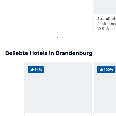
Senftenbe
512m
Beliebte Hotels in Brandenburg
94%
100%