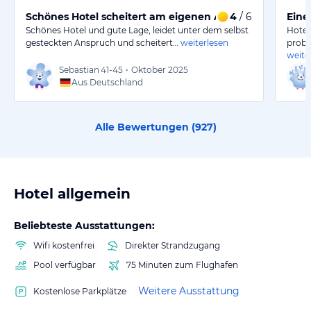
Schönes Hotel scheitert am eigenen Anspruch
4
/ 6
Eine
Schönes Hotel und gute Lage, leidet unter dem selbst
Hotel
gesteckten Anspruch und scheitert…
weiterlesen
probl
weite
Sebastian
41-45
•
Oktober 2025
Aus Deutschland
Alle Bewertungen (
927
)
Hotel allgemein
Beliebteste Ausstattungen:
Wifi kostenfrei
Direkter Strandzugang
Pool verfügbar
75 Minuten zum Flughafen
Weitere Ausstattung
Kostenlose Parkplätze