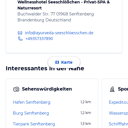
Wellnesshotel Seeschlößchen - Privat-SPA &
Naturresort
Buchwalder Str. 77 01968 Senftenberg
Brandenburg Deutschland
info@ayurveda-seeschloesschen.de
+49357337890
Karte
Interessantes in der Nähe
Sehenswürdigkeiten
Spor
Hafen Senftenberg
1,2
km
Expedito
Burg Senftenberg
1,2
km
Tierpark Senftenberg
1,3
km