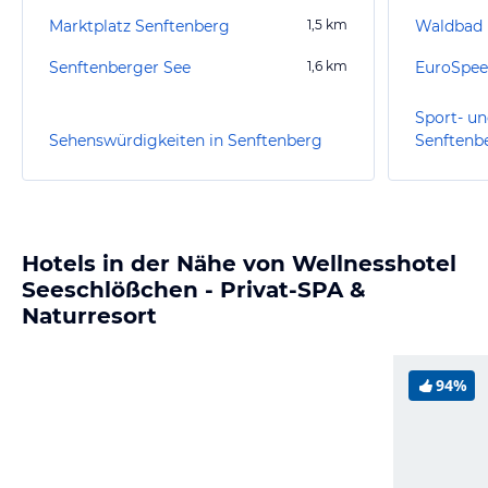
Marktplatz Senftenberg
1,5
km
Waldbad
Senftenberger See
1,6
km
EuroSpee
Sport- un
Sehenswürdigkeiten in Senftenberg
Senftenb
Hotels in der Nähe von Wellnesshotel
Seeschlößchen - Privat-SPA &
Naturresort
94%