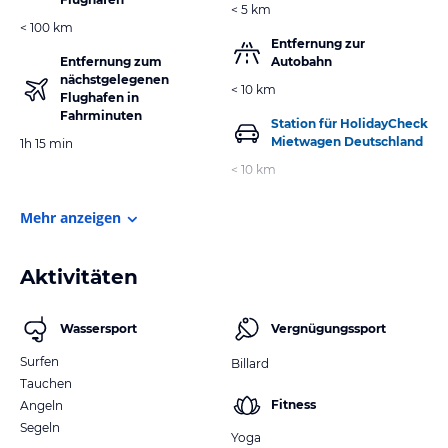
< 5 km
< 100 km
Entfernung zur
Entfernung zum
Autobahn
nächstgelegenen
< 10 km
Flughafen in
Fahrminuten
Station für HolidayCheck
Mietwagen Deutschland
1h 15 min
< 10 km
Mehr anzeigen
Aktivitäten
Wassersport
Vergnügungssport
Surfen
Billard
Tauchen
Fitness
Angeln
Segeln
Yoga