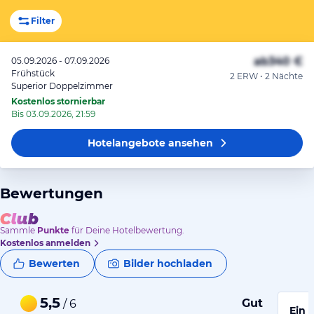
Filter
ab
340 €
05.09.2026 - 07.09.2026
Frühstück
2 ERW • 2 Nächte
Superior Doppelzimmer
Kostenlos stornierbar
Bis 03.09.2026, 21:59
Hotelangebote
ansehen
Bewertungen
Sammle
Punkte
für Deine Hotelbewertung.
Kostenlos anmelden
Bewerten
Bilder hochladen
5,5
Gut
/ 6
Ein 