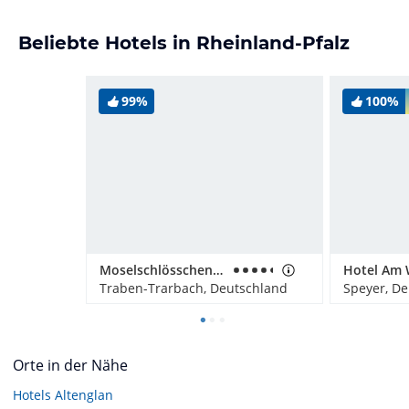
Beliebte Hotels in Rheinland-Pfalz
99%
100%
Moselschlösschen Spa & Resort
Hotel Am 
Traben-Trarbach, Deutschland
Speyer, D
Orte in der Nähe
Hotels
Altenglan