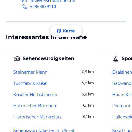
info@felschbachhof.de
+4963879110
Karte
Interessantes in der Nähe
Sehenswürdigkeiten
Spor
Steinerner Mann
0,9
km
Draisinen
Tuchfabrik Kusel
5,8
km
Radwande
Kuseler Herbstmesse
5,8
km
Bade- & F
Hutmacher Brunnen
6,1
km
Diamants
Historischer Marktplatz
6,1
km
Hallenspi
Sehenswürdigkeiten in Ulmet
Sport- un