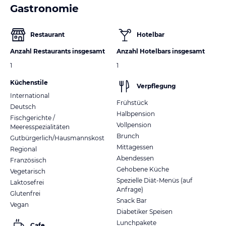
Gastronomie
Restaurant
Hotelbar
Anzahl Restaurants insgesamt
Anzahl Hotelbars insgesamt
1
1
Küchenstile
Verpflegung
International
Frühstück
Deutsch
Halbpension
Fischgerichte /
Vollpension
Meeresspezialitäten
Brunch
Gutbürgerlich/Hausmannskost
Mittagessen
Regional
Abendessen
Französisch
Gehobene Küche
Vegetarisch
Spezielle Diät-Menüs (auf
Laktosefrei
Anfrage)
Glutenfrei
Snack Bar
Vegan
Diabetiker Speisen
Lunchpakete
Cafe