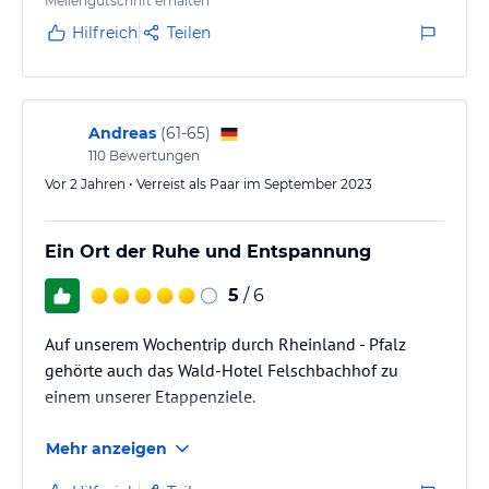
Gegend verschlägt, kommen wir gerne wieder.
Meilengutschrift erhalten
Hilfreich
Teilen
Andreas
(
61-65
)
110
Bewertungen
Vor 2 Jahren • Verreist als Paar im September 2023
Ein Ort der Ruhe und Entspannung
5
/ 6
Auf unserem Wochentrip durch Rheinland - Pfalz
gehörte auch das Wald-Hotel Felschbachhof zu
einem unserer Etappenziele.
Mehr anzeigen