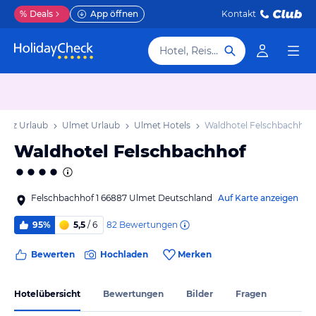
%
Deals
App öffnen
Kontakt
Hotel, Reiseziel
falz Urlaub
Ulmet Urlaub
Ulmet Hotels
Waldhotel Felschbachhof
Waldhotel Felschbachhof
Felschbachhof 1 66887 Ulmet Deutschland
Auf Karte anzeigen
82
Bewertungen
95%
5,5
/ 6
Bewerten
Hochladen
Merken
Hotelübersicht
Bewertungen
Bilder
Fragen