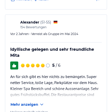
Alexander
(
51-55
)
154
Bewertungen
Vor 2 Jahren • Verreist als Gruppe im Mai 2024
Idyllische gelegen und sehr freundliche
Mita
5
/ 6
An für sich gibt es hier nichts zu bemängeln. Super
netter Service, tolle Lage, Parkplätze vor dem Haus.
Kleiner Spa Bereich und schöne Aussenanlage. Sehr
gutes Frühstücksbuffet. Die Restaurantpreise sind
allerdings am oberen Limit. Preislich auch eher
Mehr anzeigen
oberes Mittelfeld. Wenn es uns mal wieder in die