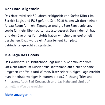
Das Hotel allgemein
Das Hotel wird seit 30 Jahren erfolgreich von Stefan Klinck im
Bereich Logis und F&B geführt. Seit 2010 haben wir durch einen
Anbau Raum für mehr Tagungen und größere Familienfeiern,
sowie für mehr Übernachtungsgäste gesorgt. Durch den Umbau
und den Bau eines Fahrstuhls haben wir eine barrierefreiheit
geschaffen. Dazu wurde ein Appartement komplett
behindertengerecht ausgestattet.
Die Lage des Hotels
Das Waldhotel Felschbachhof liegt nur 4-5 Gehminuten vom
Ortskern Ulmet im Kuseler Musikantenland auf eiener Anhöhe
umgeben von Wald und Wiesen. Trotz seiner ruhigen Lage erreicht
man innerhalb weniger Minunten die A62 Richtung Trier und
Pirmasens. Auch Bad Kreuznach und das Naheland sind auf
schnellem Weg zu erreichen.
Mehr anzeigen
Zimmer / Unterbringung im Hotel
Unsere 36 Zimmer sind alle mit Fernseher, Radio, Arbeitsfläche,