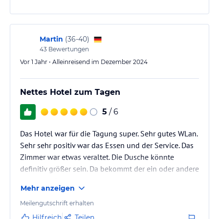
ohne Gewähr und ohne Prüfung durch HolidayCheck. Bitte
lies vor der Buchung die verbindlichen
Angebotsdetails
des
jeweiligen Veranstalters.
Martin
(
36-40
)
43
Bewertungen
Vor 1 Jahr • Alleinreisend im Dezember 2024
Nettes Hotel zum Tagen
5
/ 6
Das Hotel war für die Tagung super. Sehr gutes WLan.
Sehr sehr positiv war das Essen und der Service. Das
Zimmer war etwas veraltet. Die Dusche könnte
definitiv größer sein. Da bekommt der ein oder andere
sicherlich Probleme.
Mehr anzeigen
Meilengutschrift erhalten
Hilfreich
Teilen