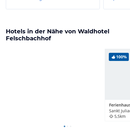
Hotels in der Nähe von Waldhotel
Felschbachhof
100%
Sankt Juli
5,5km