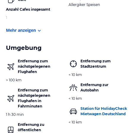
Allergiker Speisen
Anzahl Cafes insgesamt
1
Mehr anzeigen
Umgebung
Entfernung zum
Entfernung zum
nächstgelegenen
Stadtzentrum
Flughafen
< 10 km
> 100 km
Entfernung zur
Entfernung zum
Autobahn
nächstgelegenen
< 10 km
Flughafen in
Fahrminuten
Station für HolidayCheck
Mietwagen Deutschland
1 h 30 min
< 10 km
Entfernung zu
öffentlichen