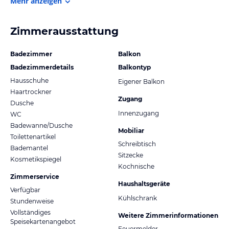
Mehr anzeigen
Zimmerausstattung
Badezimmer
Balkon
Badezimmerdetails
Balkontyp
Hausschuhe
Eigener Balkon
Haartrockner
Zugang
Dusche
Innenzugang
WC
Badewanne/Dusche
Mobiliar
Toilettenartikel
Schreibtisch
Bademantel
Sitzecke
Kosmetikspiegel
Kochnische
Zimmerservice
Haushaltsgeräte
Verfügbar
Kühlschrank
Stundenweise
Vollständiges
Weitere Zimmerinformationen
Speisekartenangebot
Feuermelder