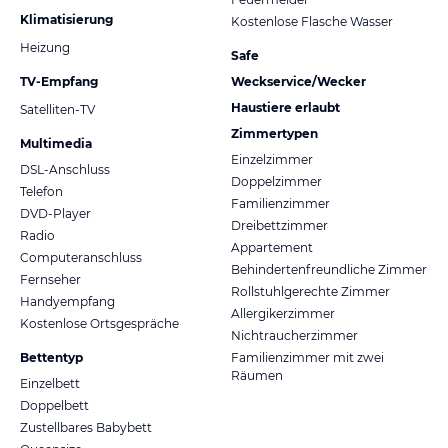
Klimatisierung
Kostenlose Flasche Wasser
Heizung
Safe
TV-Empfang
Weckservice/Wecker
Haustiere erlaubt
Satelliten-TV
Zimmertypen
Multimedia
Einzelzimmer
DSL-Anschluss
Doppelzimmer
Telefon
Familienzimmer
DVD-Player
Dreibettzimmer
Radio
Appartement
Computeranschluss
Behindertenfreundliche Zimmer
Fernseher
Rollstuhlgerechte Zimmer
Handyempfang
Allergikerzimmer
Kostenlose Ortsgespräche
Nichtraucherzimmer
Bettentyp
Familienzimmer mit zwei
Räumen
Einzelbett
Doppelbett
Zustellbares Babybett