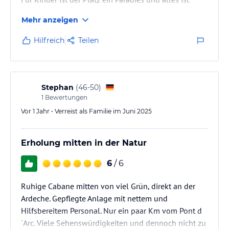
wunderbar sauber und durchdacht. Die Umgebung ist
Mehr anzeigen
ohnehin traumhaft.
Hilfreich
Teilen
Stephan
(
46-50
)
1
Bewertungen
Vor 1 Jahr • Verreist als Familie im Juni 2025
Erholung mitten in der Natur
6
/ 6
Ruhige Cabane mitten von viel Grün, direkt an der
Ardeche. Gepflegte Anlage mit nettem und
Hilfsbereitem Personal. Nur ein paar Km vom Pont d
´Arc. Viele Sehenswürdigkeiten und dennoch nicht zu