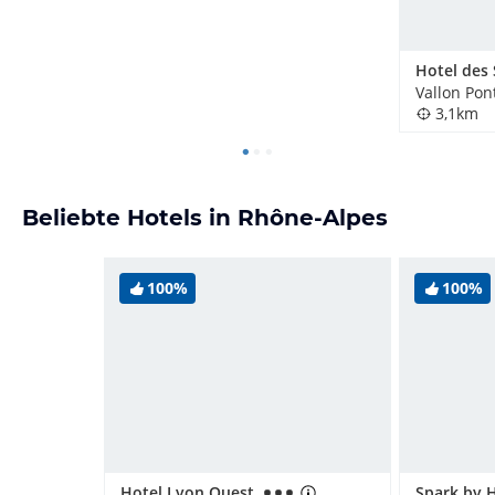
Hotel des 
Vallon Pon
3,1km
Beliebte Hotels in Rhône-Alpes
100%
100%
Hotel Lyon Ouest