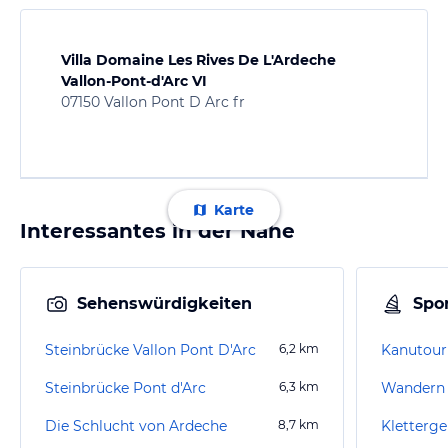
Villa Domaine Les Rives De L'Ardeche
Vallon-Pont-d'Arc VI
07150 Vallon Pont D Arc fr
Karte
Interessantes in der Nähe
Sehenswürdigkeiten
Spor
Steinbrücke Vallon Pont D'Arc
6,2
km
Steinbrücke Pont d'Arc
6,3
km
Wandern 
Die Schlucht von Ardeche
8,7
km
Kletterge