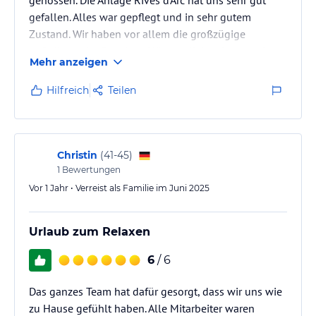
gefallen. Alles war gepflegt und in sehr gutem
Zustand. Wir haben vor allem die großzügige
Aufteilung der Premium-Hütte geliebt, ebenso wie
Mehr anzeigen
die großzügige Terrasse und der schöne Gartenplatz.
Man kann im Fluss oder in zwei Pools baden und
Hilfreich
Teilen
entspannen. Abends kommt die Anlage schnell zur
Ruhe, so dass es auch sehr erholsam war. Es
empfiehlt sich zudem Massagen zu buchen. Auf
Liegen direkt am Fluss kann man zudem das…
Christin
(
41-45
)
1
Bewertungen
Vor 1 Jahr • Verreist als Familie im Juni 2025
Urlaub zum Relaxen
6
/ 6
Das ganzes Team hat dafür gesorgt, dass wir uns wie
zu Hause gefühlt haben. Alle Mitarbeiter waren