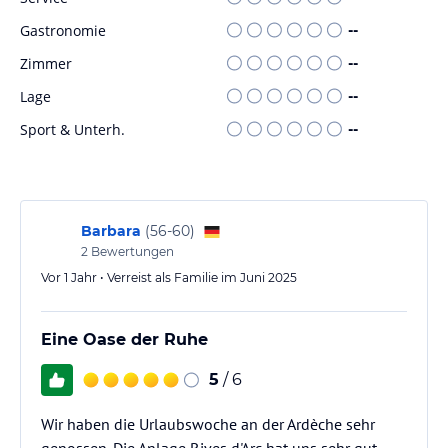
Gastronomie
--
Zimmer
--
Lage
--
Sport & Unterh.
--
Barbara
(
56-60
)
2
Bewertungen
Vor 1 Jahr • Verreist als Familie im Juni 2025
Eine Oase der Ruhe
5
/ 6
Wir haben die Urlaubswoche an der Ardèche sehr
genossen. Die Anlage Rives d'Arc hat uns sehr gut