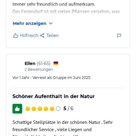
immer sehr freundlich und aufmerksam.
Das Feriendorf ist mit vielen Pflanzen versehen, was
genügend Schatten bietet und auch Schutz vor dem
Mehr anzeigen
Nachbarn.
Die Endreinigung ist mit im Preis enthalten, genau
Hilfreich
Teilen
wie Handtücher und Bettwäsche - das ist ein Traum
und man kann den Urlaub bis zu letzten Minute
wirklich genießen.
Wir haben auch Ihre Mojo-Wochen sehr genossen.
Ellen
(
61-65
)
Tolles Programm.
2
Bewertungen
Vor 1 Jahr • Verreist als Gruppe im Juni 2025
Bitte bleiben Sie bei dem Konzept und…
Schöner Aufenthalt in der Natur
5
/ 6
Schattige Stellplätze in der schönen Natur . Sehr
freundlicher Service , viele Liegen und