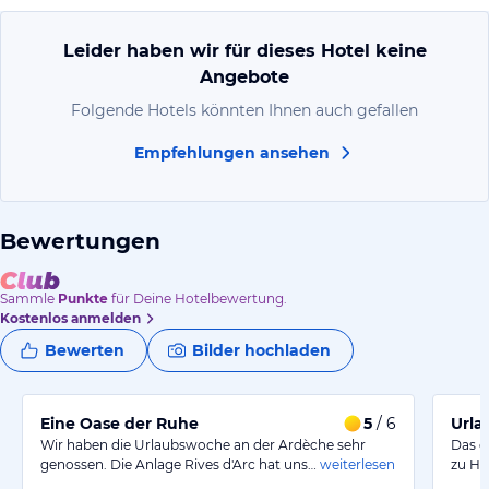
Leider haben wir für dieses Hotel keine
Angebote
Folgende Hotels könnten Ihnen auch gefallen
Empfehlungen ansehen
Bewertungen
Sammle
Punkte
für Deine Hotelbewertung.
Kostenlos anmelden
Bewerten
Bilder hochladen
Eine Oase der Ruhe
5
/ 6
Urla
Wir haben die Urlaubswoche an der Ardèche sehr
Das g
genossen. Die Anlage Rives d'Arc hat uns…
weiterlesen
zu Ha