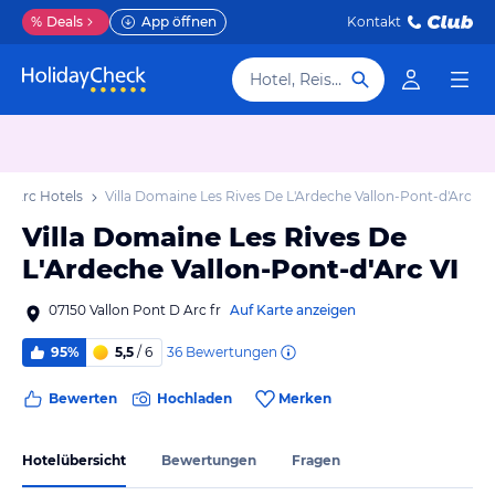
%
Deals
App öffnen
Kontakt
Hotel, Reiseziel
 D'Arc Hotels
Villa Domaine Les Rives De L'Ardeche Vallon-Pont-d'Arc VI
Villa Domaine Les Rives De
L'Ardeche Vallon-Pont-d'Arc VI
07150 Vallon Pont D Arc fr
Auf Karte anzeigen
36
Bewertungen
95%
5,5
/ 6
Bewerten
Hochladen
Merken
Hotelübersicht
Bewertungen
Fragen