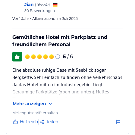
Jian
(
46-50
)
50
Bewertungen
Vor 1 Jahr • Alleinreisend im Juli 2025
Gemütliches Hotel mit Parkplatz und
freundlichem Personal
5
/ 6
Eine absolute ruhige Oase mit Seeblick sogar
Bergkette. Sehr einfach zu finden ohne Verkehrschaos
da das Hotel mitten im Industriegebiet liegt.
Geräumige Parkplätze (oben und unten). Helles
Zimmer und alles sauber. Frühstück war bisschen
Mehr anzeigen
hektisch wegen vielen Besucher aber das
Serviceteam war stets hilfsbereit. Die Zimmermöbel
Meilengutschrift erhalten
sollten zum Teil ausgetauscht werden da die nicht
Hilfreich
Teilen
mehr ganz in Ordnung waren.