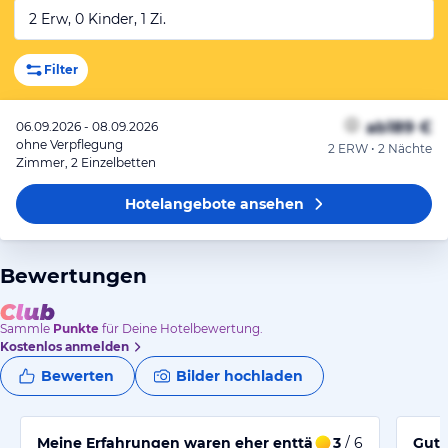
2 Erw, 0 Kinder, 1 Zi.
Filter
ab
189 €
06.09.2026 - 08.09.2026
ohne Verpflegung
2 ERW • 2 Nächte
Zimmer, 2 Einzelbetten
Hotelangebote
ansehen
Bewertungen
Sammle
Punkte
für Deine Hotelbewertung.
Kostenlos anmelden
Bewerten
Bilder hochladen
Meine Erfahrungen waren eher enttäuschend
3
/ 6
Gute