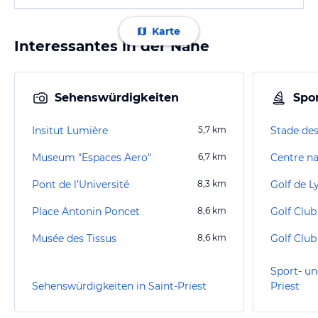
Karte
Interessantes in der Nähe
Sehenswürdigkeiten
Spor
Insitut Lumière
5,7
km
Stade de
Museum "Espaces Aero"
6,7
km
Centre n
Pont de l’Université
8,3
km
Golf de L
Place Antonin Poncet
8,6
km
Golf Club
Musée des Tissus
8,6
km
Sport- un
Sehenswürdigkeiten in Saint-Priest
Priest