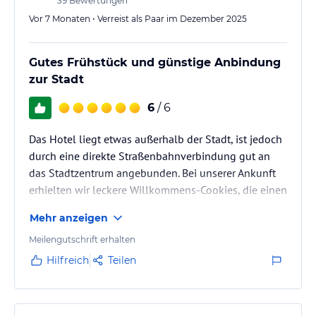
39
Bewertungen
Vor 7 Monaten • Verreist als Paar im Dezember 2025
Gutes Frühstück und günstige Anbindung
zur Stadt
6
/ 6
Das Hotel liegt etwas außerhalb der Stadt, ist jedoch
durch eine direkte Straßenbahnverbindung gut an
das Stadtzentrum angebunden. Bei unserer Ankunft
erhielten wir leckere Willkommens‑Cookies, die einen
sehr freundlichen ersten Eindruck hinterließen. Auch
Mehr anzeigen
das Frühstück war ein großer Pluspunkt, da es eine
vielfältige Auswahl bot und den Start in den Tag
Meilengutschrift erhalten
besonders angenehm machte.
Hilfreich
Teilen