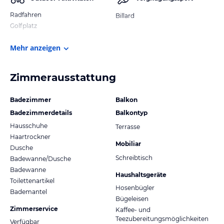
Radfahren
Billard
Golfplatz
Mehr anzeigen
Zimmerausstattung
Badezimmer
Balkon
Badezimmerdetails
Balkontyp
Hausschuhe
Terrasse
Haartrockner
Mobiliar
Dusche
Schreibtisch
Badewanne/Dusche
Badewanne
Haushaltsgeräte
Toilettenartikel
Hosenbügler
Bademantel
Bügeleisen
Zimmerservice
Kaffee- und
Teezubereitungsmöglichkeiten
Verfügbar