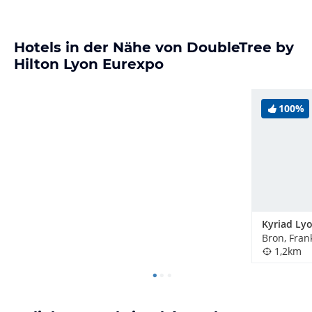
Hotels in der Nähe von DoubleTree by
Hilton Lyon Eurexpo
100%
Bron, Fran
1,2km