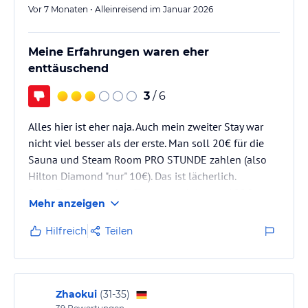
Hinweis:
Verfasst von HolidayCheck mit Hilfe von KI. Alle
Vor 7 Monaten • Alleinreisend im Januar 2026
Angaben ohne Gewähr. Bitte lies vor der Buchung die
verbindlichen
Angebotsdetails
des jeweiligen Veranstalters.
Meine Erfahrungen waren eher
enttäuschend
3
/ 6
Alles hier ist eher naja. Auch mein zweiter Stay war
nicht viel besser als der erste. Man soll 20€ für die
Sauna und Steam Room PRO STUNDE zahlen (also
Hilton Diamond "nur" 10€). Das ist lächerlich.
Beim CheckIn werden für was auch immer 100€ extra
Mehr anzeigen
auf der Kreditkarte blockiert.
Hilfreich
Teilen
Zhaokui
(
31-35
)