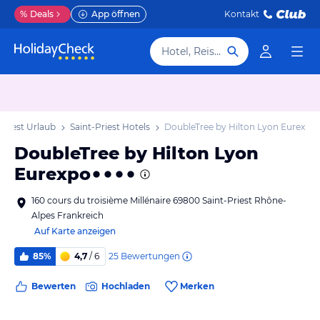
%
Deals
App öffnen
Kontakt
Hotel, Reiseziel
Priest Urlaub
Saint-Priest Hotels
DoubleTree by Hilton Lyon Eurexpo
DoubleTree by Hilton Lyon
Eurexpo
160 cours du troisième Millénaire 69800 Saint-Priest Rhône-
Alpes Frankreich
Auf Karte anzeigen
25
Bewertungen
85%
4,7
/ 6
Bewerten
Hochladen
Merken