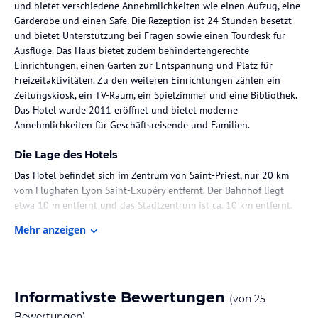
und bietet verschiedene Annehmlichkeiten wie einen Aufzug, eine
Garderobe und einen Safe. Die Rezeption ist 24 Stunden besetzt
und bietet Unterstützung bei Fragen sowie einen Tourdesk für
Ausflüge. Das Haus bietet zudem behindertengerechte
Einrichtungen, einen Garten zur Entspannung und Platz für
Freizeitaktivitäten. Zu den weiteren Einrichtungen zählen ein
Zeitungskiosk, ein TV-Raum, ein Spielzimmer und eine Bibliothek.
Das Hotel wurde 2011 eröffnet und bietet moderne
Annehmlichkeiten für Geschäftsreisende und Familien.
Die Lage des Hotels
Das Hotel befindet sich im Zentrum von Saint-Priest, nur 20 km
vom Flughafen Lyon Saint-Exupéry entfernt. Der Bahnhof liegt
etwa 10 m entfernt und das Stadtzentrum ist ca. 10 km entfernt.
Die Lage ermöglicht eine einfache Erreichbarkeit der Umgebung
Mehr anzeigen
und wichtiger Verkehrsanbindungen.
Zimmer / Unterbringung im Hotel
Die Zimmer sind mit Klimaanlage, Heizung und kostenlosem
Informativste Bewertungen
(von
25
WLAN ausgestattet. Zur Grundausstattung gehören ein Flachbild-
TV, ein Telefon, ein Safe sowie ein Badezimmer mit Dusche,
Bewertungen)