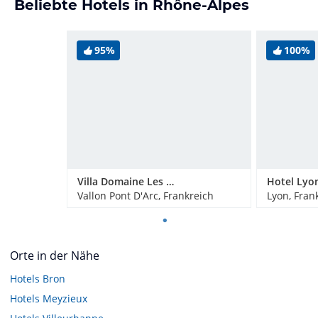
Beliebte Hotels in Rhône-Alpes
95%
100%
Villa Domaine Les Rives De L'Ardeche Vallon-Pont-d'Arc VI
Hotel Lyo
Vallon Pont D'Arc, Frankreich
Lyon, Fran
Orte in der Nähe
Hotels
Bron
Hotels
Meyzieux