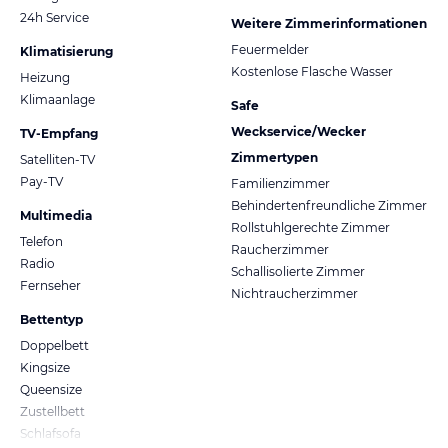
24h Service
Weitere Zimmerinformationen
Feuermelder
Klimatisierung
Kostenlose Flasche Wasser
Heizung
Klimaanlage
Safe
Weckservice/Wecker
TV-Empfang
Zimmertypen
Satelliten-TV
Pay-TV
Familienzimmer
Behindertenfreundliche Zimmer
Multimedia
Rollstuhlgerechte Zimmer
Telefon
Raucherzimmer
Radio
Schallisolierte Zimmer
Fernseher
Nichtraucherzimmer
Bettentyp
Doppelbett
Kingsize
Queensize
Zustellbett
Schlafsofa