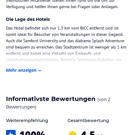
freundlichen Mitarbeiter stehen Ihnen rund um die Uhr zur
Verfügung und helfen Ihnen gerne bei Fragen oder Anliegen.
Die Lage des Hotels
Das Hotel befindet sich nur 1,3 km vom BJCC entfernt und ist
somit ideal für Besucher von Veranstaltungen in dieser Gegend.
Auch die Samford University und das Alabama Splash Adventure
sind bequem zu erreichen. Das Stadtzentrum ist weniger als 1 km
entfernt und bietet eine Vielzahl von Einkaufs- und
Unterhaltungsmöglichkeiten. Beliebte Sehenswürdigkeiten wie
das McWane Center und das Birmingham Civil Rights Institute
Mehr anzeigen
sind ebenfalls in der Nähe.
Zimmer / Unterbringung im Hotel
Die klimatisierten Zimmer im The Kelly Birmingham, Tapestry
Informativste Bewertungen
(von
2
Collection By Hilton sind komfortabel und stilvoll eingerichtet.
Jedes Zimmer verfügt über Annehmlichkeiten wie einen Flachbild-
Bewertungen)
Kabel-TV, eine Kaffeemaschine, kostenfreie Pflegeprodukte und
einen Schreibtisch. Die Betten sind mit hochwertiger Bettwäsche
Weiterempfehlung
Gesamtbewertung
ausgestattet und in den Badezimmern finden Sie eine Badewanne
100
%
4,5
oder eine Dusche sowie einen Haartrockner.