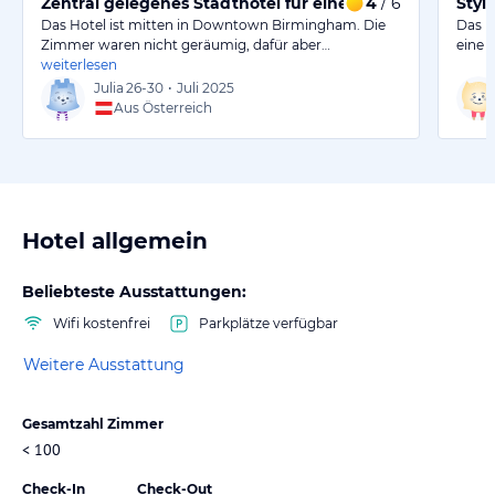
Zentral gelegenes Stadthotel für einen Kurztrip!
4
/ 6
Styl
Das Hotel ist mitten in Downtown Birmingham. Die
Das H
Zimmer waren nicht geräumig, dafür aber…
eine 
weiterlesen
Julia
26-30
•
Juli 2025
Aus Österreich
Hotel allgemein
Beliebteste Ausstattungen:
Wifi kostenfrei
Parkplätze verfügbar
Weitere Ausstattung
Gesamtzahl Zimmer
< 100
Check-In
Check-Out