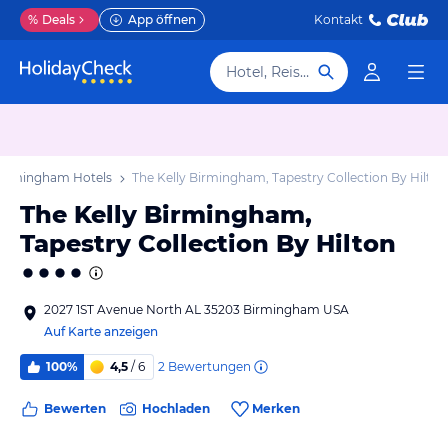
%
Deals
App öffnen
Kontakt
Hotel, Reiseziel
irmingham Hotels
The Kelly Birmingham, Tapestry Collection By Hilton
The Kelly Birmingham,
Tapestry Collection By Hilton
2027 1ST Avenue North AL 35203 Birmingham USA
Auf Karte anzeigen
2
Bewertungen
100%
4,5
/ 6
Bewerten
Hochladen
Merken