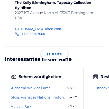
The Kelly Birmingham, Tapestry Collection
By Hilton
2027 1ST Avenue North AL 35203 Birmingham
USA
BHMAA_GM@Hilton.com
+12052507000
Karte
Interessantes in der Nähe
Sehenswürdigkeiten
Res
Alabama Walk of Fame
0,4
km
Outback 
Sloss Furnaces National Historic Landmark
1,4
km
Vulcan Park
2,7
km