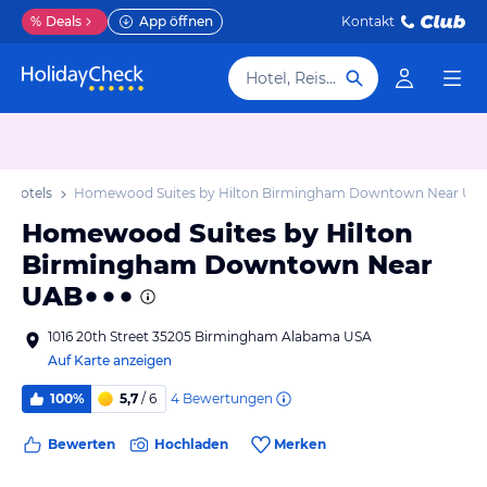
%
Deals
App öffnen
Kontakt
Hotel, Reiseziel
 Hotels
Homewood Suites by Hilton Birmingham Downtown Near UA
Homewood Suites by Hilton
Birmingham Downtown Near
UAB
1016 20th Street 35205 Birmingham Alabama USA
Auf Karte anzeigen
4
Bewertungen
100%
5,7
/ 6
Bewerten
Hochladen
Merken