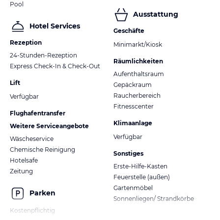
Pool
Ausstattung
Hotel Services
Geschäfte
Rezeption
Minimarkt/Kiosk
24-Stunden-Rezeption
Räumlichkeiten
Express Check-In & Check-Out
Aufenthaltsraum
Lift
Gepäckraum
Raucherbereich
Verfügbar
Fitnesscenter
Flughafentransfer
Klimaanlage
Weitere Serviceangebote
Verfügbar
Wäscheservice
Chemische Reinigung
Sonstiges
Hotelsafe
Erste-Hilfe-Kasten
Zeitung
Feuerstelle (außen)
Gartenmöbel
Parken
Sonnenliegen/ Strandkörbe
Kostenpflichtig