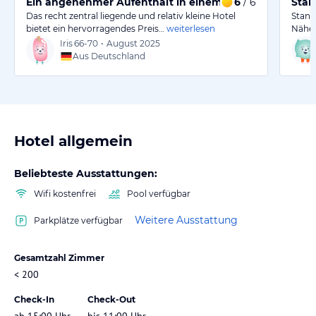
Ein angenehmer Aufenthalt in einem zentralen Hotel
6
/ 6
Stan
Das recht zentral liegende und relativ kleine Hotel
Stand
bietet ein hervorragendes Preis…
weiterlesen
Nähe d
Iris
66-70
•
August 2025
Aus Deutschland
Hotel allgemein
Beliebteste Ausstattungen:
Wifi kostenfrei
Pool verfügbar
Weitere Ausstattung
Parkplätze verfügbar
Gesamtzahl Zimmer
< 200
Check-In
Check-Out
ab 15:00 Uhr
bis 11:00 Uhr