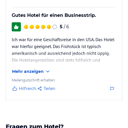
Gutes Hotel für einen Businesstrip.
5
/ 6
Ich war für eine Geschäftsreise in den USA. Das Hotel
war hierfür geeignet. Das Frühstück ist typisch
amerikanisch und ausreichend jedoch nicht üppig.
Die Hotelangestellten sind stets hilfreich und
freundlich. Die Zimmer sind groß, sauber und ich bin
Mehr anzeigen
ein großer fan der Hygieneartikel des Hotels. Die
Umgebung wird mehr und mehr angesagt, weshalb
Meilengutschrift erhalten
sich Bars und Restaurants in gehweite befinden.
Hilfreich
Teilen
Fragen zum Hotel?