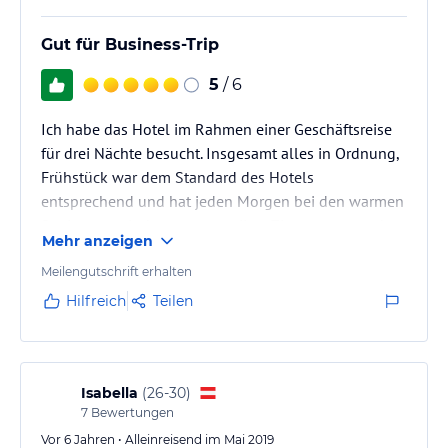
Gut für Business-Trip
5
/ 6
Ich habe das Hotel im Rahmen einer Geschäftsreise
für drei Nächte besucht. Insgesamt alles in Ordnung,
Frühstück war dem Standard des Hotels
entsprechend und hat jeden Morgen bei den warmen
Speisen zumindest etwas variiert. Zimmer war sauber,
Mehr anzeigen
aber etwas hellhörig. Einige Bars und Restaurants in
der näheren Umgebung.
Meilengutschrift erhalten
Hilfreich
Teilen
Isabella
(
26-30
)
7
Bewertungen
Vor 6 Jahren • Alleinreisend im Mai 2019