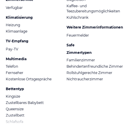
Kaffee- und
Verfügbar
Teezubereitungsmöglichkeiten
Klimatisierung
Kühlschrank
Heizung
Weitere Zimmerinformationen
Klimaanlage
Feuermelder
TV-Empfang
Safe
Pay-TV
Zimmertypen
Multimedia
Familienzimmer
Telefon
Behindertenfreundliche Zimmer
Fernseher
Rollstuhlgerechte Zimmer
Kostenlose Ortsgespräche
Nichtraucherzimmer
Bettentyp
Kingsize
Zustellbares Babybett
Queensize
Zustellbett
Schlafsofa