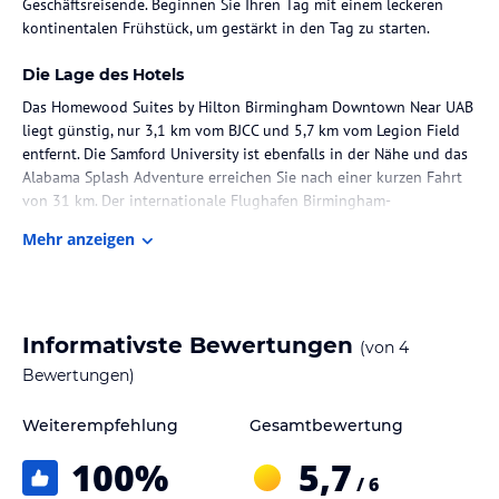
Geschäftsreisende. Beginnen Sie Ihren Tag mit einem leckeren
kontinentalen Frühstück, um gestärkt in den Tag zu starten.
Die Lage des Hotels
Das Homewood Suites by Hilton Birmingham Downtown Near UAB
liegt günstig, nur 3,1 km vom BJCC und 5,7 km vom Legion Field
entfernt. Die Samford University ist ebenfalls in der Nähe und das
Alabama Splash Adventure erreichen Sie nach einer kurzen Fahrt
von 31 km. Der internationale Flughafen Birmingham-
Shuttlesworth ist nur 8 km entfernt, was das Hotel zu einer
Mehr anzeigen
praktischen Wahl für Reisende macht.
Zimmer / Unterbringung im Hotel
Die 105 Zimmer des Homewood Suites by Hilton Birmingham
Informativste Bewertungen
(von
4
Downtown Near UAB sind komfortabel und mit einer Vielzahl von
Annehmlichkeiten ausgestattet. Jedes Zimmer verfügt über eine
Bewertungen)
Klimaanlage und eine Heizung, um das Raumklima angenehm zu
gestalten. Es gibt auch eine Kochnische mit einem Kühlschrank,
Weiterempfehlung
Gesamtbewertung
einer Mikrowelle und einer Tee-/Kaffeemaschine für Ihre
100
%
5,7
Bequemlichkeit. Zur weiteren Ausstattung gehören ein Safe, ein
/ 6
Schreibtisch, ein Telefon, ein Fernseher mit Kabelempfang und