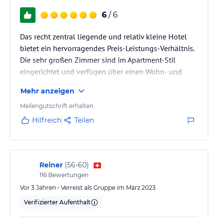
6
/ 6
Das recht zentral liegende und relativ kleine Hotel
bietet ein hervorragendes Preis-Leistungs-Verhältnis.
Die sehr großen Zimmer sind im Apartment-Stil
eingerichtet und verfügen über einen Wohn- und
Schlafbereich sowie über eine Küchenzeile. Für
Mehr anzeigen
amerikanische Verhältnisse ist das kontinentale
Frühstück sehr gut. Das Personal ist sehr freundlich
Meilengutschrift erhalten
und hilfsbereit. Auf Nachfrage, wie ein bestimmter
Hilfreich
Teilen
Shop zu erreichen ist, wurde ein kostenloser Hotel-
Shuttleservice für die Innenstadt angeboten und
durchgeführt; dieser…
Reiner
(
56-60
)
116
Bewertungen
Vor 3 Jahren • Verreist als Gruppe im März 2023
Verifizierter Aufenthalt