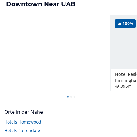
Downtown Near UAB
100%
Birmingha
395m
Orte in der Nähe
Hotels
Homewood
Hotels
Fultondale