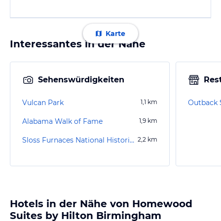
Karte
Interessantes in der Nähe
Sehenswürdigkeiten
Res
Vulcan Park
1,1
km
Outback 
Alabama Walk of Fame
1,9
km
Sloss Furnaces National Historic Landmark
2,2
km
Hotels in der Nähe von Homewood
Suites by Hilton Birmingham