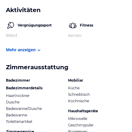
Aktivitäten
Vergnügungssport
Fitness
Billard
Aerobic
Mehr anzeigen
Zimmerausstattung
Badezimmer
Mobiliar
Badezimmerdetails
Küche
Schreibtisch
Haartrockner
Kochnische
Dusche
Badewanne/Dusche
Haushaltsgeräte
Badewanne
Mikrowelle
Toilettenartikel
Geschirrspüler
Zimmerservice
Bügeleisen