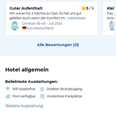
Guter Aufenthalt
5
/ 6
Klei
Wir waren für 2 Nächte zu Gast. Es hat uns gut
Das H
gefallen auch wenn der Komfort im…
weiterlesen
Anzah
Christian
36-40
•
Juli 2024
Aus Deutschland
Alle Bewertungen (
21
)
Hotel allgemein
Beliebteste Ausstattungen:
Wifi kostenfrei
Direkter Strandzugang
Pool verfügbar
Kostenlose Parkplätze
Weitere Ausstattung