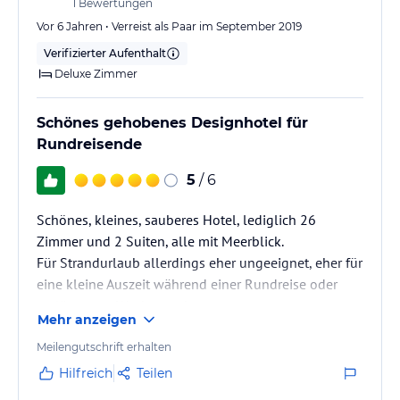
1
Bewertungen
Vor 6 Jahren • Verreist als Paar im September 2019
Verifizierter Aufenthalt
Deluxe Zimmer
Schönes gehobenes Designhotel für
Rundreisende
5
/ 6
Schönes, kleines, sauberes Hotel, lediglich 26
Zimmer und 2 Suiten, alle mit Meerblick.
Für Strandurlaub allerdings eher ungeeignet, eher für
eine kleine Auszeit während einer Rundreise oder
verlängertes Wochenende.
Mehr anzeigen
Der Service ist gut und sehr freundlich aber
ausbaufähig.
Meilengutschrift erhalten
Hilfreich
Teilen