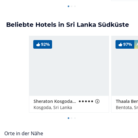
Beliebte Hotels in Sri Lanka Südküste
92%
97%
Sheraton Kosgoda Turtle Beach Resort
Thaala Be
Kosgoda, Sri Lanka
Bentota, S
Orte in der Nähe