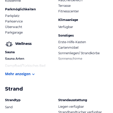
Raucherbereich
Kostenfrei
Terrasse
Parkmöglichkeiten
Fitnesscenter
Parkplatz
Klimaanlage
Parkservice
Überwacht
Verfügbar
Parkgarage
Sonstiges
Erste-Hilfe-Kasten
Wellness
Gartenmöbel
Sauna
Sonnenliegen/ Strandkörbe
Sauna Arten
Sonnenschirme
Dampfbad/Türkisches Bad
Mehr anzeigen
Strand
Strandtyp
Strandausstattung
Liegen verfügbar
Sand
Strandhandtücher verfügbar