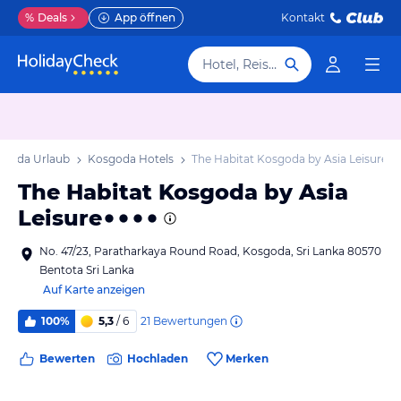
%
Deals
App öffnen
Kontakt
Hotel, Reiseziel
sgoda Urlaub
Kosgoda Hotels
The Habitat Kosgoda by Asia Leisure
The Habitat Kosgoda by Asia
Leisure
No. 47/23, Paratharkaya Round Road, Kosgoda, Sri Lanka 80570
Bentota Sri Lanka
Auf Karte anzeigen
21
Bewertungen
100%
5,3
/ 6
Bewerten
Hochladen
Merken