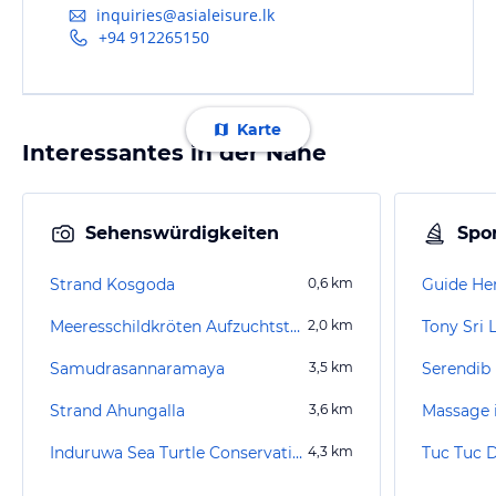
inquiries@asialeisure.lk
+94 912265150
Karte
Interessantes in der Nähe
Sehenswürdigkeiten
Spor
Strand Kosgoda
0,6
km
Meeresschildkröten Aufzuchtstation Kosgoda
2,0
km
Tony Sri 
Samudrasannaramaya
3,5
km
Strand Ahungalla
3,6
km
Massage 
Induruwa Sea Turtle Conservation Project
4,3
km
Tuc Tuc 