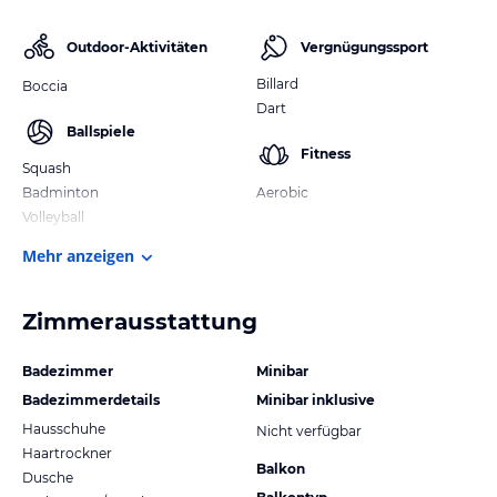
Outdoor-Aktivitäten
Vergnügungssport
Billard
Boccia
Dart
Ballspiele
Fitness
Squash
Badminton
Aerobic
Volleyball
Mehr anzeigen
Zimmerausstattung
Badezimmer
Minibar
Badezimmerdetails
Minibar inklusive
Hausschuhe
Nicht verfügbar
Haartrockner
Balkon
Dusche