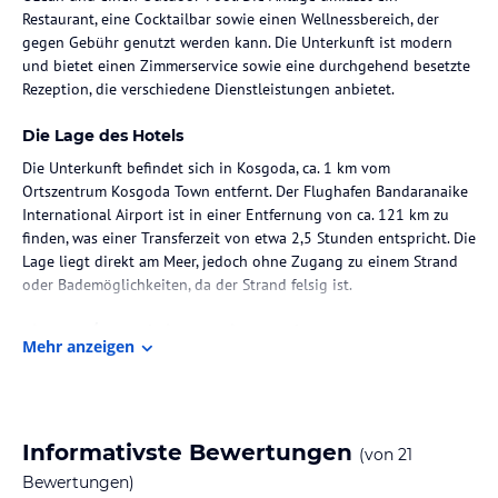
Restaurant, eine Cocktailbar sowie einen Wellnessbereich, der
gegen Gebühr genutzt werden kann. Die Unterkunft ist modern
und bietet einen Zimmerservice sowie eine durchgehend besetzte
Rezeption, die verschiedene Dienstleistungen anbietet.
Die Lage des Hotels
Die Unterkunft befindet sich in Kosgoda, ca. 1 km vom
Ortszentrum Kosgoda Town entfernt. Der Flughafen Bandaranaike
International Airport ist in einer Entfernung von ca. 121 km zu
finden, was einer Transferzeit von etwa 2,5 Stunden entspricht. Die
Lage liegt direkt am Meer, jedoch ohne Zugang zu einem Strand
oder Bademöglichkeiten, da der Strand felsig ist.
Zimmer / Unterbringung im Hotel
Mehr anzeigen
Die Gästezimmer sind mit Klimaanlage, einem Sitzbereich und
einem Flachbild-TV ausgestattet. Jedes Zimmer verfügt über einen
Safe und ein eigenes Bad mit Bidet sowie kostenlosen
Pflegeprodukten und Haartrockner. Zu weiteren Annehmlichkeiten
Informativste Bewertungen
(von
21
gehören Bettwäsche, Handtücher und ein Balkon oder eine
Terrasse mit Sitzgelegenheit.
Bewertungen)