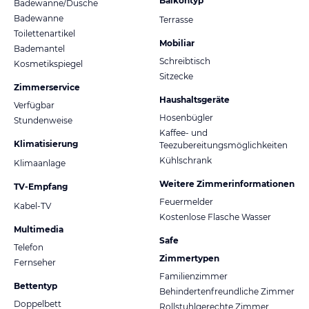
Balkontyp
Badewanne/Dusche
Badewanne
Terrasse
Toilettenartikel
Mobiliar
Bademantel
Schreibtisch
Kosmetikspiegel
Sitzecke
Zimmerservice
Haushaltsgeräte
Verfügbar
Hosenbügler
Stundenweise
Kaffee- und
Klimatisierung
Teezubereitungsmöglichkeiten
Kühlschrank
Klimaanlage
Weitere Zimmerinformationen
TV-Empfang
Feuermelder
Kabel-TV
Kostenlose Flasche Wasser
Multimedia
Safe
Telefon
Zimmertypen
Fernseher
Familienzimmer
Bettentyp
Behindertenfreundliche Zimmer
Doppelbett
Rollstuhlgerechte Zimmer