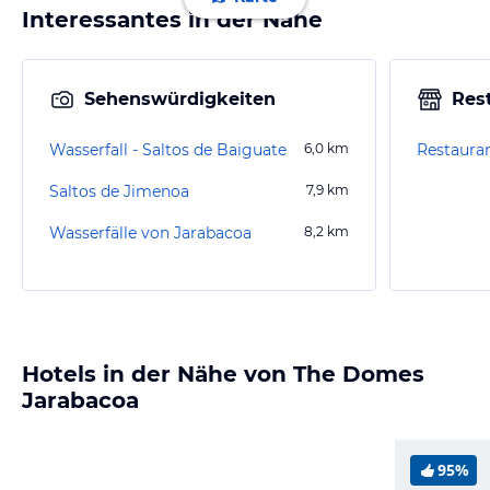
Interessantes in der Nähe
Sehenswürdigkeiten
Res
Wasserfall - Saltos de Baiguate
6,0
km
Saltos de Jimenoa
7,9
km
Wasserfälle von Jarabacoa
8,2
km
Hotels in der Nähe von The Domes
Jarabacoa
95%