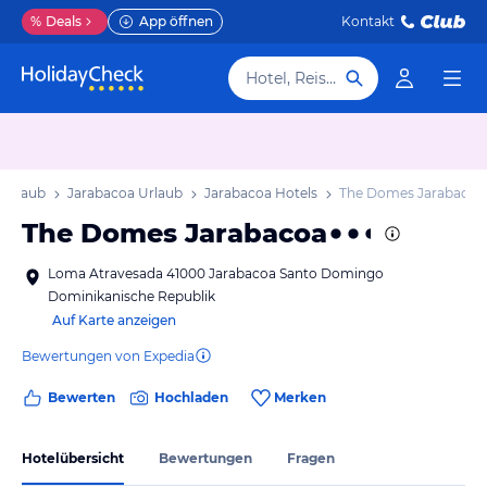
%
Deals
App öffnen
Kontakt
Hotel, Reiseziel
 Urlaub
Jarabacoa Urlaub
Jarabacoa Hotels
The Domes Jarabacoa
The Domes Jarabacoa
Loma Atravesada 41000 Jarabacoa Santo Domingo
Dominikanische Republik
Auf Karte anzeigen
Bewertungen von Expedia
Bewerten
Hochladen
Merken
Hotelübersicht
Bewertungen
Fragen