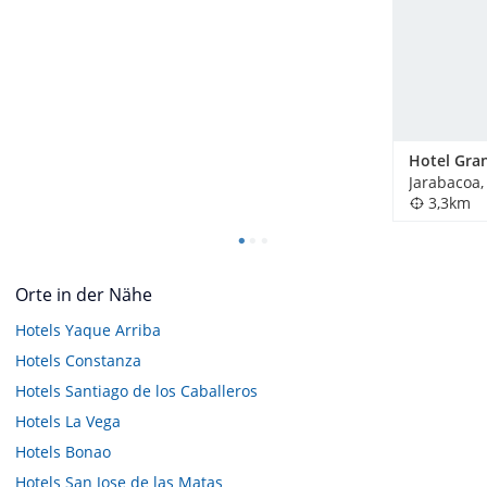
Hotel Gra
3,3km
Orte in der Nähe
Hotels
Yaque Arriba
Hotels
Constanza
Hotels
Santiago de los Caballeros
Hotels
La Vega
Hotels
Bonao
Hotels
San Jose de las Matas