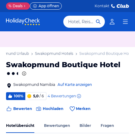
%
Deals
App öffnen
Kontakt
Hotel, Reiseziel
opmund Urlaub
Swakopmund Hotels
Swakopmund Boutique Hotel
Swakopmund Boutique Hotel
Swakopmund Namibia
Auf Karte anzeigen
4
Bewertungen
100%
5,0
/ 6
Bewerten
Hochladen
Merken
Hotelübersicht
Bewertungen
Bilder
Fragen