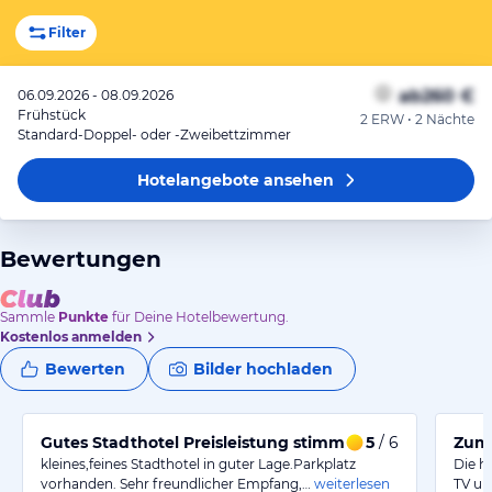
Filter
ab
260 €
06.09.2026 - 08.09.2026
Frühstück
2 ERW • 2 Nächte
Standard-Doppel- oder -Zweibettzimmer
Hotelangebote
ansehen
Bewertungen
Sammle
Punkte
für Deine Hotelbewertung.
Kostenlos anmelden
Bewerten
Bilder hochladen
Gutes Stadthotel Preisleistung stimmt
5
/ 6
Zum 
kleines,feines Stadthotel in guter Lage.Parkplatz
Die h
vorhanden. Sehr freundlicher Empfang,…
weiterlesen
TV un