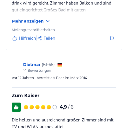
drink wird gereicht. Zimmer haben Balkon und sind
gut eingerichtet.Großes Bad mit guten
Pflegeprodukten. Das Frühstück ist gut,warme
Mehr anzeigen
Speisen werden bestellt. Das Hotel liegt fussläufig
zur Stadt und zum Jetty mit seinem tollen Restaurant.
Meilengutschrift erhalten
Gut funktionierender Wäsche Reinigungsservice.
Hilfreich
Teilen
(gleicher Tag)
Dietmar
(
61-65
)
14
Bewertungen
Vor 12 Jahren • Verreist als Paar im März 2014
Zum Kaiser
4,9
/ 6
Die hellen und ausreichend großen Zimmer sind mit
TV und WLAN ausgestattet.