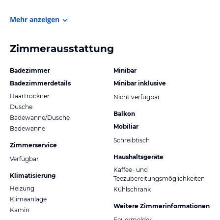
Mehr anzeigen
Zimmerausstattung
Badezimmer
Minibar
Badezimmerdetails
Minibar inklusive
Haartrockner
Nicht verfügbar
Dusche
Balkon
Badewanne/Dusche
Mobiliar
Badewanne
Schreibtisch
Zimmerservice
Haushaltsgeräte
Verfügbar
Kaffee- und
Klimatisierung
Teezubereitungsmöglichkeiten
Heizung
Kühlschrank
Klimaanlage
Weitere Zimmerinformationen
Kamin
Feuermelder