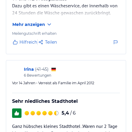
Dazu gibt es einen Wäscheservice, der innerhalb von
24 Stunden die Wäsche gewaschen zurückbringt.
Dies ist bei vielen Lodges im Binnenland nicht
Mehr anzeigen
möglich.
Das Personal ist sehr freundlich und war sofort bei
Meilengutschrift erhalten
der Reservierung von Restaurants behilflich.
Hilfreich
Teilen
Parkmöglichkeit im Innenhof.
Das Frühstück war sehr umfangreich und man konnte
diverse Gerichte frisch zubereiten lassen.
Irina
(
41-45
)
6
Bewertungen
Vor 14 Jahren • Verreist als Familie im April 2012
Sehr niedliches Stadthotel
5,4
/ 6
Ganz hübsches kleines Stadthotel .Waren nur 2 Tage