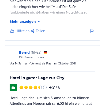
hier während einer Busrundreise.Ist mit ganz viel
Liebe eingerichtet wie bei "Mutti".Der Safe
funkionierte nicht-haben wir einen Notschlüssel
sofort bekommen und jeden Tag wurde gefragt ob
Mehr anzeigen
alles ok wäre.Sehr nettes Personal.Liegt etwa 250m
vom Meer und Geschäften entfernt .
Hilfreich
Teilen
Bernd
(
61-65
)
104
Bewertungen
Vor 14 Jahren • Verreist als Paar im Oktober 2011
Hotel in guter Lage zur City
4,7
/ 6
Hotel liegt ideal, um sich S. anschauen zu können.
Allerdings am Morgen (ab ca. 6.00 h) ein wenig laut