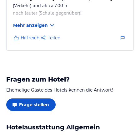
(Verkehr) und ab ca.7.00 h
noch lauter (Schule gegenüber)!
Nicht gegessen im Hotel, daher Essen nicht
Mehr anzeigen
bewertbar. Frühstück normal.
Sehr schönes Zimmer mit Riesen-Bad.
Hilfreich
Teilen
Fragen zum Hotel?
Ehemalige Gäste des Hotels kennen die Antwort!
Frage stellen
Hotelausstattung Allgemein