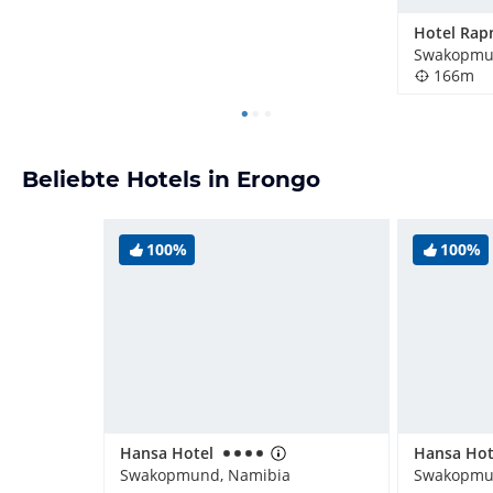
Hotel Ra
Swakopmu
166m
Beliebte Hotels in Erongo
100%
100%
Hansa Hotel
Hansa Hot
Swakopmund, Namibia
Swakopmu