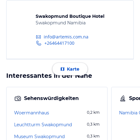
Swakopmund Boutique Hotel
Swakopmund Namibia
info@artemis.com.na
+26464417100
Karte
Interessantes in der Nähe
Sehenswürdigkeiten
Spor
Woermannhaus
0,2
km
Namibia C
Leuchtturm Swakopmund
0,3
km
Museum Swakopmund
0,3
km