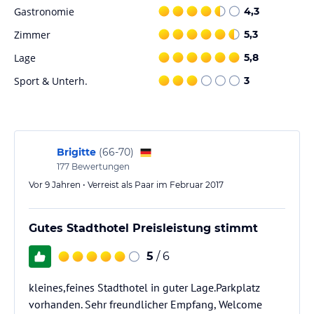
und Abendessen in zwei Restaurants: dem 'Bistro Zum Kaiser' und
Gastronomie
4,3
der 'Roof Terrace', die internationale und landestypische Küche
Zimmer
5,3
anbieten. Eine Loungebar ist ebenfalls vorhanden, die eine
Auswahl an Getränken bietet.
Lage
5,8
Sport & Unterh.
3
Hinweis:
Verfasst von HolidayCheck mit Hilfe von KI. Alle
Angaben ohne Gewähr. Bitte lies vor der Buchung die
verbindlichen
Angebotsdetails
des jeweiligen Veranstalters.
Brigitte
(
66-70
)
177
Bewertungen
Vor 9 Jahren • Verreist als Paar im Februar 2017
Gutes Stadthotel Preisleistung stimmt
5
/ 6
kleines,feines Stadthotel in guter Lage.Parkplatz
vorhanden. Sehr freundlicher Empfang, Welcome