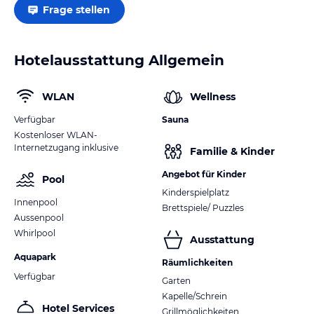
Frage stellen
verbindlichen
Angebotsdetails
des jeweiligen Veranstalters.
Hotelausstattung Allgemein
WLAN
Wellness
Verfügbar
Sauna
Kostenloser WLAN-
Internetzugang inklusive
Familie & Kinder
Angebot für Kinder
Pool
Kinderspielplatz
Innenpool
Brettspiele/ Puzzles
Aussenpool
Whirlpool
Ausstattung
Aquapark
Räumlichkeiten
Verfügbar
Garten
Kapelle/Schrein
Hotel Services
Grillmöglichkeiten