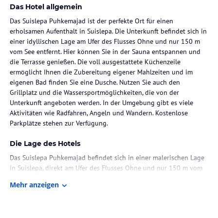
Das Hotel allgemein
Das Suislepa Puhkemajad ist der perfekte Ort für einen
erholsamen Aufenthalt in Suislepa. Die Unterkunft befindet sich in
einer idyllischen Lage am Ufer des Flusses Ohne und nur 150 m
vom See entfernt. Hier können Sie in der Sauna entspannen und
die Terrasse genießen. Die voll ausgestattete Küchenzeile
ermöglicht Ihnen die Zubereitung eigener Mahlzeiten und im
eigenen Bad finden Sie eine Dusche. Nutzen Sie auch den
Grillplatz und die Wassersportmöglichkeiten, die von der
Unterkunft angeboten werden. In der Umgebung gibt es viele
Aktivitäten wie Radfahren, Angeln und Wandern. Kostenlose
Parkplätze stehen zur Verfügung.
Die Lage des Hotels
Das Suislepa Puhkemajad befindet sich in einer malerischen Lage
in Suislepa, direkt am Ufer des Flusses Ohne und nur 150 m vom
See entfernt. Die Umgebung bietet zahlreiche Möglichkeiten für
Mehr anzeigen
erholsame Spaziergänge entlang des Flusses und am Seeufer.
Zimmer / Unterbringung im Hotel