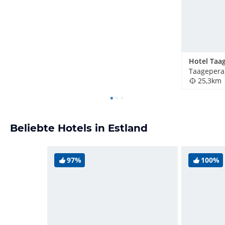
Taagepera,
25,3km
Beliebte Hotels in Estland
97%
100%