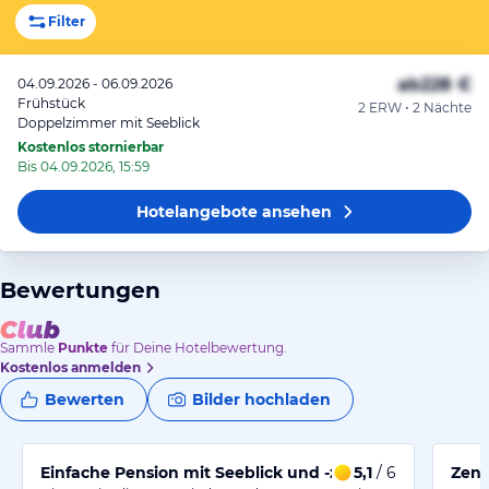
Filter
ab
228 €
04.09.2026 - 06.09.2026
Frühstück
2 ERW • 2 Nächte
Doppelzimmer mit Seeblick
Kostenlos stornierbar
Bis 04.09.2026, 15:59
Hotelangebote
ansehen
Bewertungen
Sammle
Punkte
für Deine Hotelbewertung.
Kostenlos anmelden
Bewerten
Bilder hochladen
5,1
/ 6
Einfache Pension mit S
Zent