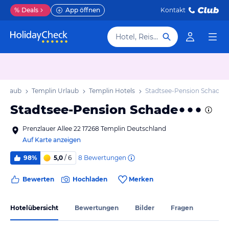
%
Deals
App öffnen
Kontakt
Hotel, Reiseziel
 Urlaub
Templin Urlaub
Templin Hotels
Stadtsee-Pension Schade
Stadtsee-Pension Schade
Prenzlauer Allee 22 17268 Templin Deutschland
Auf Karte anzeigen
8
Bewertungen
98%
5,0
/ 6
Bewerten
Hochladen
Merken
Hotelübersicht
Bewertungen
Bilder
Fragen