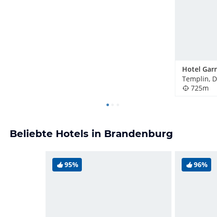
Templin, 
725m
Beliebte Hotels in Brandenburg
95%
96%