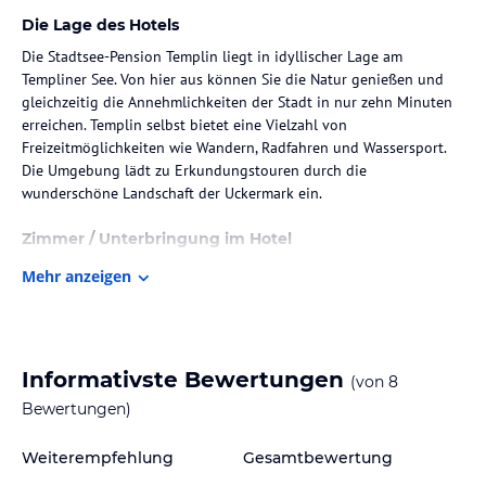
Die Lage des Hotels
Die Stadtsee-Pension Templin liegt in idyllischer Lage am
Templiner See. Von hier aus können Sie die Natur genießen und
gleichzeitig die Annehmlichkeiten der Stadt in nur zehn Minuten
erreichen. Templin selbst bietet eine Vielzahl von
Freizeitmöglichkeiten wie Wandern, Radfahren und Wassersport.
Die Umgebung lädt zu Erkundungstouren durch die
wunderschöne Landschaft der Uckermark ein.
Zimmer / Unterbringung im Hotel
Die Zimmer in der Stadtsee-Pension Templin sind gemütlich und
Mehr anzeigen
komfortabel eingerichtet. Jedes Zimmer ist individuell gestaltet
und verfügt über Annehmlichkeiten wie kostenfreies WLAN, einen
Fernseher und ein eigenes Badezimmer. Einige Zimmer bieten
zudem einen herrlichen Blick auf den Templiner See.
Informativste Bewertungen
(von
8
Gastronomie im Hotel
Bewertungen)
In der Stadtsee-Pension Templin wird Ihnen ein leckeres Frühstück
Weiterempfehlung
Gesamtbewertung
serviert, um gestärkt in den Tag zu starten. Das Hotel verfügt nicht
über ein eigenes Restaurant, aber in der Umgebung finden Sie