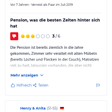
Vor 7 Jahren • Verreist als Paar im Juli 2019
Pension, was die besten Zeiten hinter sich
hat
3
/ 6
Die Pension ist bereits ziemlich in die Jahre
gekommen, Zimmer sehr veraltet mit alten Möbeln
(bereits Löcher und Flecken in der Couch), Matratzen
viel zu hart, Jalousien vorhanden, die aber nicht
richtig abdunkeln, Badezimmer klein und es liegt im
Mehr anzeigen
gesamten Hotel ein muffiger Geruch in der Luft.
Nachbarn deutlich hörbar durch den knarrenden
Hilfreich
Teilen
Fußboden und da die Pension direkt an der
Hauptstraße liegt, sind auch die Autos deutlich
hörbar.
Das Frühstücksbuffet ist sehr einfach und
Henry & Anita
(
51-55
)