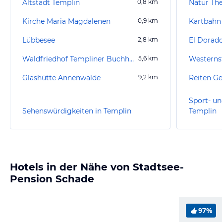
Altstadt Templin
0,8
km
Natur Th
Kirche Maria Magdalenen
0,9
km
Kartbahn
Lübbesee
2,8
km
El Dorad
Waldfriedhof Templiner Buchheide
5,6
km
Westerns
Glashütte Annenwalde
9,2
km
Reiten G
Sport- un
Sehenswürdigkeiten in Templin
Templin
Hotels in der Nähe von Stadtsee-
Pension Schade
97%