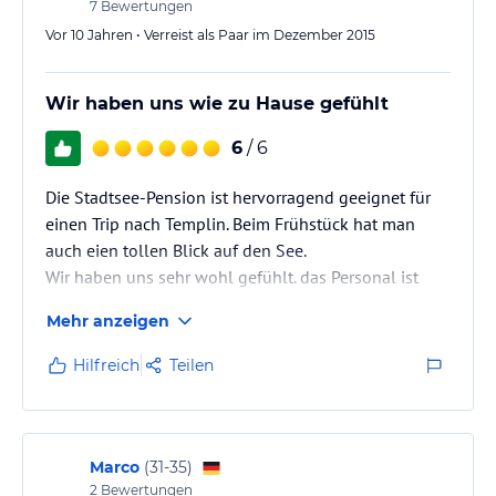
geschmacklos hingestellt.
7
Bewertungen
Für eine…
Vor 10 Jahren • Verreist als Paar im Dezember 2015
Wir haben uns wie zu Hause gefühlt
6
/ 6
Die Stadtsee-Pension ist hervorragend geeignet für
einen Trip nach Templin. Beim Frühstück hat man
auch eien tollen Blick auf den See.
Wir haben uns sehr wohl gefühlt. das Personal ist
sehr freundlich und hilfsbereit. Das Frühstück war
Mehr anzeigen
köstlich - an Neujahr wurde sogar an Pfannkuchen,
Rollmops und kleine Gurken gedacht.
Hilfreich
Teilen
Alles war liebevoll zubereitet.
Marco
(
31-35
)
2
Bewertungen