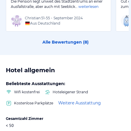
Die Pension liegt unweit des Stadtzentrums an einer
Gut e
Ausfallstraße, aber auch mit Seeblick…
weiterlesen
zum S
Christian
51-55
•
September 2024
Aus Deutschland
Alle Bewertungen (
8
)
Hotel allgemein
Beliebteste Ausstattungen:
Wifi kostenfrei
Hoteleigener Strand
Weitere Ausstattung
Kostenlose Parkplätze
Gesamtzahl Zimmer
< 50