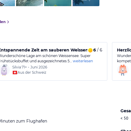
den
Entspannende Zeit am sauberen Weissensee mit leckerem E
6
/ 6
Herzli
Wunderschöne Lage am schönen Weissensee. Super
Wunders
Frühstücksbuffet und ausgezeichnetes 5…
weiterlesen
kompete
Silvia
71+
•
Juni 2026
Aus der Schweiz
Gesa
< 50
Minuten zum Flughafen