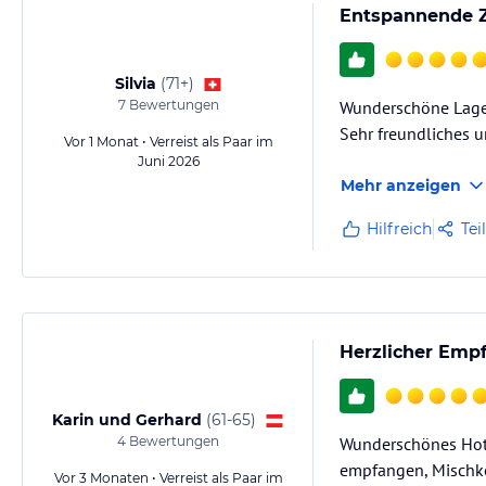
Entspannende Z
Eigene Eisstockbahn und Eisstöcke
Schlitten für unsere Gäste
Silvia
(
71+
)
Für Abwechslung sorgt eine Fülle von Aktivitäten im Naturpark Weiss
7
Bewertungen
Wunderschöne Lage
Sehr freundliches u
Vor 1 Monat • Verreist als Paar im
Hinweis:
Allgemeine und unverbindliche Hoteliers-/Veranstalter-/K
Juni 2026
Gewähr und ohne Prüfung durch HolidayCheck. Bitte lies vor der B
Mehr anzeigen
jeweiligen Veranstalters.
Hilfreich
Tei
Herzlicher Empf
Karin und Gerhard
(
61-65
)
4
Bewertungen
Wunderschönes Hotel
empfangen, Mischko
Vor 3 Monaten • Verreist als Paar im