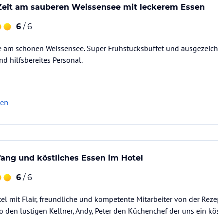
eit am sauberen Weissensee mit leckerem Essen
6
/ 6
ensee.
 am schönen Weissensee. Super Frühstücksbuffet und ausgezeic
nd hilfsbereites Personal.
ataloginformationen. Alle Angaben ohne
uchung die verbindlichen
Angebotsdetails
des
len
ang und köstliches Essen im Hotel
6
/ 6
 mit Flair, freundliche und kompetente Mitarbeiter von der Rezep
 den lustigen Kellner, Andy, Peter den Küchenchef der uns ein k