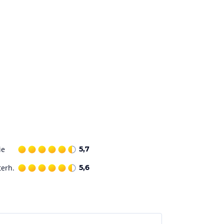
ie
5,7
terh.
5,6