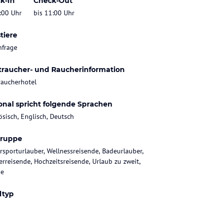
k-In
Check-Out
:00 Uhr
bis 11:00 Uhr
tiere
nfrage
traucher- und Raucherinformation
raucherhotel
onal spricht folgende Sprachen
ösisch, Englisch, Deutsch
gruppe
rsporturlauber, Wellnessreisende, Badeurlauber,
rreisende, Hochzeitsreisende, Urlaub zu zweit,
ie
ltyp