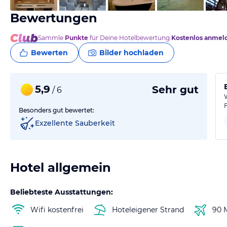
Bewertungen
Sammle
Punkte
für Deine Hotelbewertung.
Kostenlos anmel
Bewerten
Bilder hochladen
5,9
Sehr gut
/ 6
Besonders gut bewertet:
Exzellente Sauberkeit
Hotel allgemein
Beliebteste Ausstattungen:
Wifi kostenfrei
Hoteleigener Strand
90 