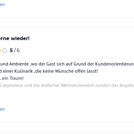
len
rne wieder!
5
/ 6
 und Ambiente ,wo der Gast sich auf Grund der Kundenorientierun
einer Kulinarik ,die keine Wünsche offen lässt!
…ein Traum!
 Liegewiese und ein einfacher Wellnessbereich runden das Angebo
len