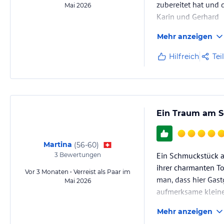
zubereitet hat und 
Mai 2026
Karin und Gerhard
Mehr anzeigen
Hilfreich
Tei
Ein Traum am S
Martina
(
56-60
)
Ein Schmuckstück am
3
Bewertungen
ihrer charmanten To
Vor 3 Monaten • Verreist als Paar im
man, dass hier Gast
Mai 2026
aufmerksame kleine 
wohnen, traumhaft
Mehr anzeigen
Kulinarik: Regional,