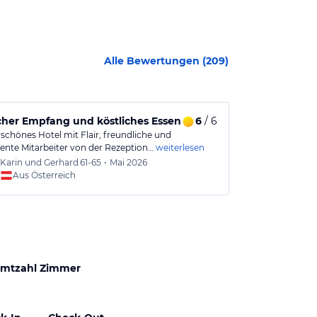
Alle Bewertungen (
209
)
ssen
cher Empfang und köstliches Essen im Hotel
6
/ 6
Ein Traum 
chönes Hotel mit Flair, freundliche und
Ein Schmuckst
nte Mitarbeiter von der Rezeption…
weiterlesen
Hotel, liebevol
Karin und Gerhard
61-65
•
Mai 2026
Martin
Aus Österreich
Aus
mtzahl Zimmer