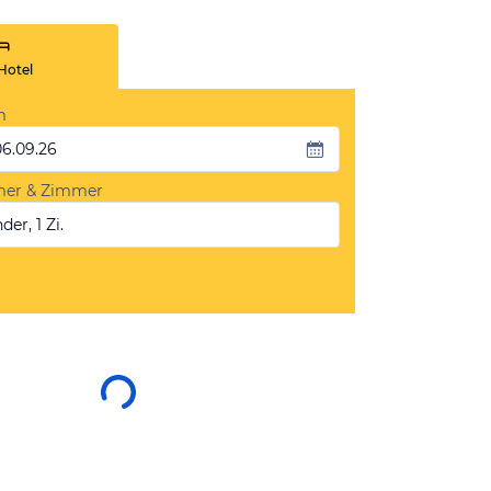
Hotel
m
06.09.26
mer & Zimmer
der, 1 Zi.