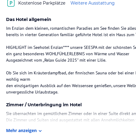
Kostenlose Parkplätze
Weitere Ausstattung
Das Hotel allgemein
Im Enzian dem kleinen, romantischen Paradies am See finden Sie alle
bereits in vierter Generation familiär geführte Hotel ist ein Haus z
HIGHLIGHT im Seehotel Enzian**** unsere SEESPA mit der schönsten 
ein ganz besonderes WOHLFÜHLERLEBNIS von Wärme und Wasser
Ausgezeichnet vom „Relax Guide 2025" mit einer Lilie.
Ob Sie sich im Kräuterdampfbad, der finnischen Sauna oder bei ein
wohlig warm
den einzigartigen Ausblick auf den Weissensee genießen, unsere Well
unvergessliche Urlaubstage.
Zimmer / Unterbringung im Hotel
Sie übernachten im gemütlichem Zimmer oder in einer Suite direkt am
Die Zimmer und Suiten sind ausgestattet mit allen Annehmlichkeiten 
Fön, Telefon, TV, WiFi, Safe
Mehr anzeigen