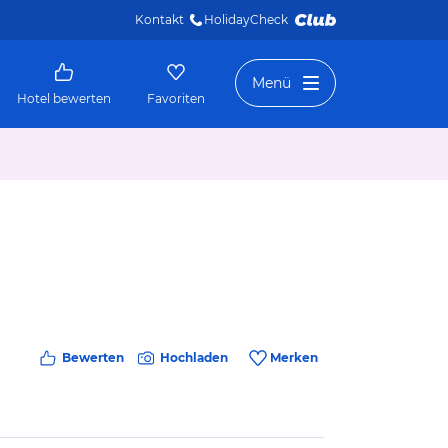
Kontakt
HolidayCheck 
Menü
Hotel bewerten
Favoriten
Bewerten
Hochladen
Merken