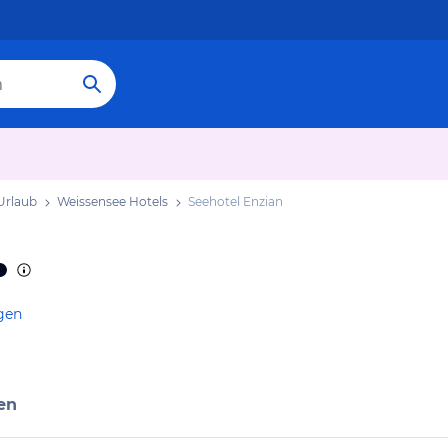
Urlaub
Weissensee Hotels
Seehotel Enzian
gen
en