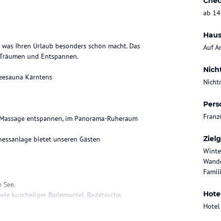
Chec
ab 14
Haus
s was Ihren Urlaub besonders schön macht. Das
Auf A
um Träumen und Entspannen.
Nich
Seesauna Kärntens
Nicht
Pers
Franz
er Massage entspannen, im Panorama-Ruheraum
Ziel
nessanlage bietet unseren Gästen
Winte
Wande
Famil
 See.
Hote
wie kuscheliger Bademantel, Badetasche,
Hotel