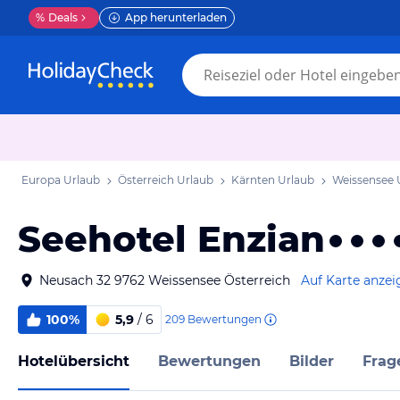
%
Deals
App herunterladen
Europa Urlaub
Österreich Urlaub
Kärnten Urlaub
Weissensee 
Seehotel Enzian
Neusach 32 9762 Weissensee Österreich
Auf Karte anzei
100%
5,9
/ 6
209
Bewertungen
Hotelübersicht
Bewertungen
Bilder
Frag