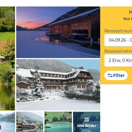
Nur 
Reisezeitrau
04.09.26 - 
Reiseteilneh
2 Erw, 0 Kin
vom Hotelier, Dezember 2019
Filter
vom Hotelier, Juni 2012
Alle Bilder
(
224
)