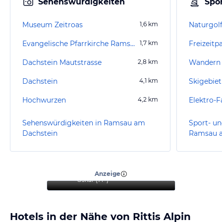
Sehenswürdigkeiten
Spor
Museum Zeitroas
1,6
km
Naturgol
Evangelische Pfarrkirche Ramsau
1,7
km
Freizeit
Dachstein Mautstrasse
2,8
km
Wandern
Dachstein
4,1
km
Skigebie
Hochwurzen
4,2
km
Elektro-
Sehenswürdigkeiten in Ramsau am
Sport- un
Dachstein
Ramsau a
“
Sehr schöner Urlaub mit
Hund.
”
Anzeige
Oskar
(
71+
)
Hotels in der Nähe von Rittis Alpin