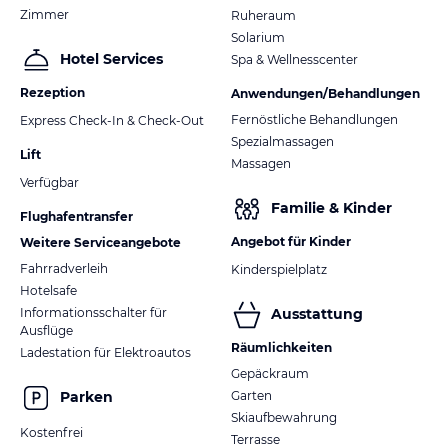
Slalom-Kart beim Drachenlift
Zimmer
Ruheraum
Sommerbiathlon
Solarium
Rollerstrecke
Hotel Services
Spa & Wellnesscenter
Dachstein Gletscher, Silberkarklamm, 5-Hütten-Wanderung
Rezeption
Anwendungen/Behandlungen
WINTER
Fernöstliche Behandlungen
Express Check-In & Check-Out
Loipeneinstieg gleich in der Nähe des Hotels
Spezialmassagen
200km Langlaufloipen, Gletscherloipe, Nachtloipe,
Lift
Massagen
Langlaufschulen
Verfügbar
Winterwanderwege
Familie & Kinder
Pferdeschlittenfahrten
Flughafentransfer
Rodeln und Nachtrodeln
Angebot für Kinder
Weitere Serviceangebote
Fatbike on Snow
Fahrradverleih
Kinderspielplatz
Familienfreundliche Skiregion Ramsau mit Rittisberg
Hotelsafe
Alpin Ski auf der Vier-Berge-Skischaukel mit Planai, Reiteralm,
Informationsschalter für
Ausstattung
Hochwurzen und Hauser Kaibling ca. 10 - 15 Minuten per PKW
Ausflüge
oder gratis mit dem Skibus
Räumlichkeiten
Ladestation für Elektroautos
Gepäckraum
Sonstige Einrichtungen und Services
Garten
Parken
Kostenlose Hotelgarage nach Verfügbarkeit
Skiaufbewahrung
Kostenlose Parkplätze
Kostenfrei
Terrasse