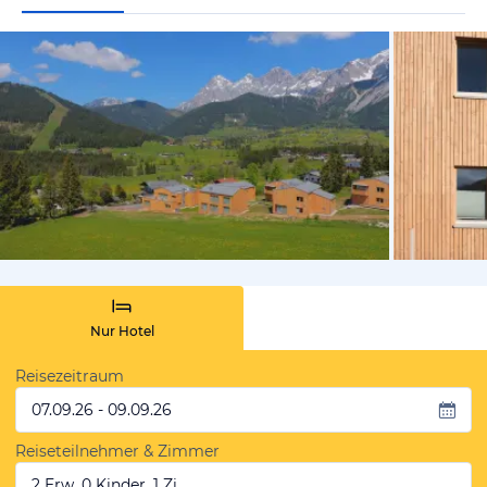
vom Hotelie
Nur Hotel
Reisezeitraum
07.09.26 - 09.09.26
Reiseteilnehmer & Zimmer
2 Erw, 0 Kinder, 1 Zi.