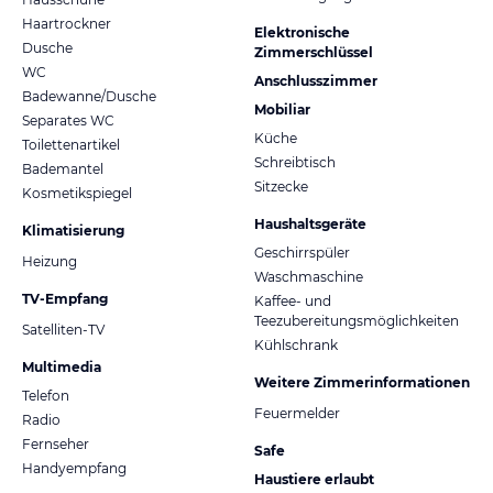
Haartrockner
Elektronische
Dusche
Zimmerschlüssel
WC
Anschlusszimmer
Badewanne/Dusche
Mobiliar
Separates WC
Küche
Toilettenartikel
Schreibtisch
Bademantel
Sitzecke
Kosmetikspiegel
Haushaltsgeräte
Klimatisierung
Geschirrspüler
Heizung
Waschmaschine
TV-Empfang
Kaffee- und
Teezubereitungsmöglichkeiten
Satelliten-TV
Kühlschrank
Multimedia
Weitere Zimmerinformationen
Telefon
Feuermelder
Radio
Fernseher
Safe
Handyempfang
Haustiere erlaubt