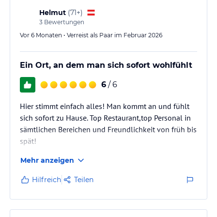
Helmut
(
71+
)
Zentral und doch ruhig gelegen präsentieren sich die Rittis Alpin
3
Bewertungen
Chalets am Fuße des Dachsteins. Mit den unendlichen Outdoor-
Vor 6 Monaten • Verreist als Paar im Februar 2026
Möglichkeiten unmittelbar vor der Türe eignen sich die Rittis
Chalets perfekt für einen vielseitigen Sporturlaub. Die
Entfernungen im Überblick:
Ein Ort, an dem man sich sofort wohlfühlt
12 Autominuten bis Schladming
6
/ 6
5 Autominuten zum Rittisberg
15 Autominuten zum Dachstein Gletscher
Hier stimmt einfach alles! Man kommt an und fühlt
12 Autominuten zur Reiteralm
sich sofort zu Hause. Top Restaurant,top Personal in
12 Autominuten zur Planai
sämtlichen Bereichen und Freundlichkeit von früh bis
direkter Einstieg ins Loipen- und Wandernetz
spät!
Zimmer / Unterbringung im Hotel
Mehr anzeigen
Apartments - Doppelzimmer - Familiensuite - Penthouse Suite
Hilfreich
Teilen
Apartments mit privater Sauna und Kamin in Ramsau - 14
Ferienwohnungen mit Holzduft und Bergblick
Sportlich, modern und zum Wohlfühlen – in den Rittis Alpin
Chalets Dachstein finden Sie einzigartige Bedingungen für Ihren