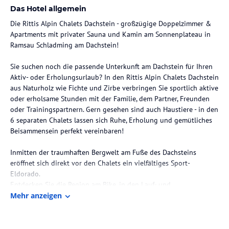
Das Hotel allgemein
Die Rittis Alpin Chalets Dachstein - großzügige Doppelzimmer &
Apartments mit privater Sauna und Kamin am Sonnenplateau in
Ramsau Schladming am Dachstein!
Sie suchen noch die passende Unterkunft am Dachstein für Ihren
Aktiv- oder Erholungsurlaub? In den Rittis Alpin Chalets Dachstein
aus Naturholz wie Fichte und Zirbe verbringen Sie sportlich aktive
oder erholsame Stunden mit der Familie, dem Partner, Freunden
oder Trainingspartnern. Gern gesehen sind auch Haustiere - in den
6 separaten Chalets lassen sich Ruhe, Erholung und gemütliches
Beisammensein perfekt vereinbaren!
Inmitten der traumhaften Bergwelt am Fuße des Dachsteins
eröffnet sich direkt vor den Chalets ein vielfältiges Sport-
Eldorado.
Entdecken Sie die Region am Bike, in den Lauf- und
Wanderschuhen, beim Klettern, auf den (Langlauf-)Skiern oder auf
Mehr anzeigen
der Rodel. Die Rittis Alpin Chalets am Dachstein sind für Ihren
Aktivurlaub bestens ausgestattet und die vielen Holzelemente
versprühen eine einzigartige Wohlfühl-Atmosphäre.