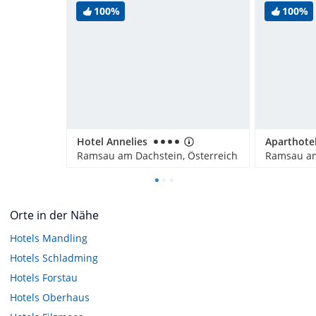
100%
100%
Hotel Annelies
Ramsau am Dachstein, Österreich
Ramsau am
Orte in der Nähe
Hotels
Mandling
Hotels
Schladming
Hotels
Forstau
Hotels
Oberhaus