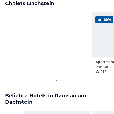
Chalets Dachstein
100%
Ramsau am
213m
Beliebte Hotels in Ramsau am
Dachstein