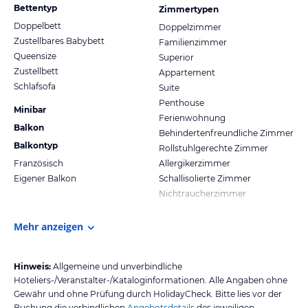
Bettentyp
Zimmertypen
Doppelbett
Doppelzimmer
Zustellbares Babybett
Familienzimmer
Queensize
Superior
Zustellbett
Appartement
Schlafsofa
Suite
Penthouse
Minibar
Ferienwohnung
Balkon
Behindertenfreundliche Zimmer
Balkontyp
Rollstuhlgerechte Zimmer
Französisch
Allergikerzimmer
Eigener Balkon
Schallisolierte Zimmer
Nichtraucherzimmer
Mehr anzeigen
Hinweis:
Allgemeine und unverbindliche
Hoteliers-/Veranstalter-/Kataloginformationen. Alle Angaben ohne
Gewähr und ohne Prüfung durch HolidayCheck. Bitte lies vor der
Buchung die verbindlichen
Angebotsdetails
des jeweiligen