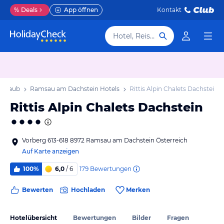
%
Deals
App öffnen
Kontakt
Hotel, Reiseziel
Urlaub
Ramsau am Dachstein Hotels
Rittis Alpin Chalets Dachstein
Rittis Alpin Chalets Dachstein
Vorberg 613-618 8972 Ramsau am Dachstein Österreich
Auf Karte anzeigen
179
Bewertungen
100%
6,0
/ 6
Bewerten
Hochladen
Merken
Hotelübersicht
Bewertungen
Bilder
Fragen