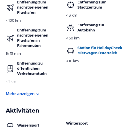
Entfernung zum
Entfernung zum
nächstgelegenen
Stadtzentrum
Flughafen
< 3 km
< 100 km
Entfernung zur
Entfernung zum
Autobahn
nächstgelegenen
< 50 km
Flughafen in
Fahrminuten
Station für HolidayCheck
Mietwagen Österreich
1h 15 min
< 10 km
Entfernung zu
öffentlichen
Verkehrsmitteln
< 1 km
Mehr anzeigen
Aktivitäten
Wintersport
Wassersport