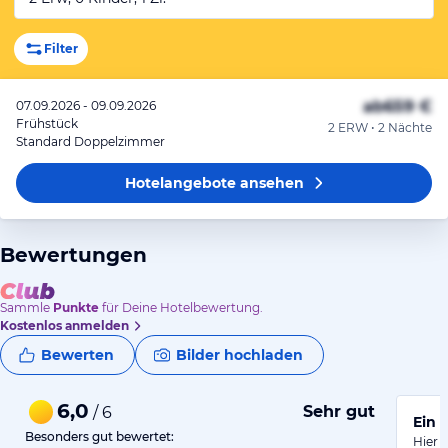
Filter
ab
659 €
07.09.2026 - 09.09.2026
Frühstück
2 ERW • 2 Nächte
Standard Doppelzimmer
Hotelangebote
ansehen
Bewertungen
Sammle
Punkte
für Deine Hotelbewertung.
Kostenlos anmelden
Bewerten
Bilder hochladen
6,0
Sehr gut
/ 6
Ein 
Besonders gut bewertet:
Hier 