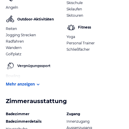
Skischule
Angeln
Skilaufen
Skitouren
Outdoor-Aktivitäten
Fitness
Reiten
Jogging Strecken
Yoga
Radfahren
Personal Trainer
Wandern
Schließfächer
Golfplatz
Vergnügungssport
Bowling
Mehr anzeigen
Zimmerausstattung
Badezimmer
Zugang
Badezimmerdetails
Innenzugang
Aussenzugang
Hausschuhe