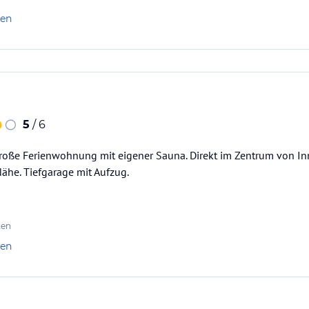
len
5
/ 6
roße Ferienwohnung mit eigener Sauna. Direkt im Zentrum von In
Nähe. Tiefgarage mit Aufzug.
ten
len