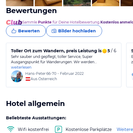
Bewertungen
Sammle
Punkte
für Deine Hotelbewertung.
Kostenlos anmel
Bewerten
Bilder hochladen
Toller Ort zum Wandern, preis Leistung ist o.k.
5
/ 6
Sehr sauber und gepflegt, toller Service, Super
Ausgangspunkt für Wanderungen. Wir werden…
weiterlesen
Hans-Peter
66-70
•
Februar 2022
Aus Österreich
Hotel allgemein
Beliebteste Ausstattungen:
Wifi kostenfrei
Kostenlose Parkplätze
Weitere