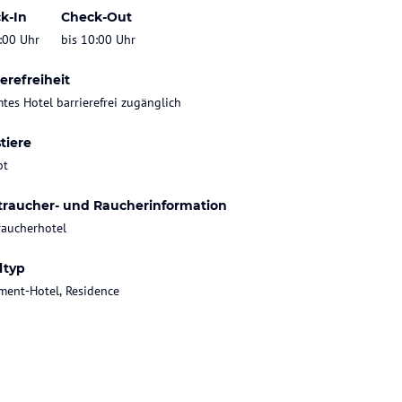
k-In
Check-Out
:00 Uhr
bis 10:00 Uhr
erefreiheit
tes Hotel barrierefrei zugänglich
tiere
bt
traucher- und Raucherinformation
raucherhotel
ltyp
ment-Hotel, Residence