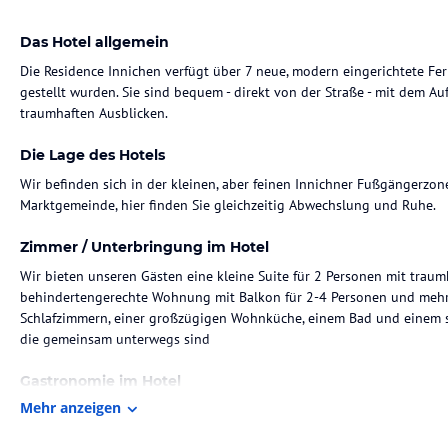
Das Hotel allgemein
Die Residence Innichen verfügt über 7 neue, modern eingerichtete F
gestellt wurden. Sie sind bequem - direkt von der Straße - mit dem A
traumhaften Ausblicken.
Die Lage des Hotels
Wir befinden sich in der kleinen, aber feinen Innichner Fußgängerzone
Marktgemeinde, hier finden Sie gleichzeitig Abwechslung und Ruhe.
Zimmer / Unterbringung im Hotel
Wir bieten unseren Gästen eine kleine Suite für 2 Personen mit traum
behindertengerechte Wohnung mit Balkon für 2-4 Personen und mehr
Schlafzimmern, einer großzügigen Wohnküche, einem Bad und einem se
die gemeinsam unterwegs sind
Gastronomie im Hotel
Mehr anzeigen
Direkt unterhalb der Unterkunft befindet sich unser renommiertes Kau
Spezialitätenabteilung, Wäscheabteilung, Geschenk-, Geschirr- und P