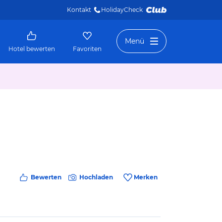
Kontakt
HolidayCheck 
Menü
Hotel bewerten
Favoriten
Bewerten
Hochladen
Merken