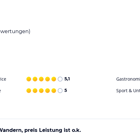
 wöchentlichen Wechsel der Bade- und
ge und eine herzliche Betreuung
wertungen)
ataloginformationen. Alle Angaben ohne
uchung die verbindlichen
Angebotsdetails
des
ice
5,1
Gastronom
e
5
Sport & Un
andern, preis Leistung ist o.k.