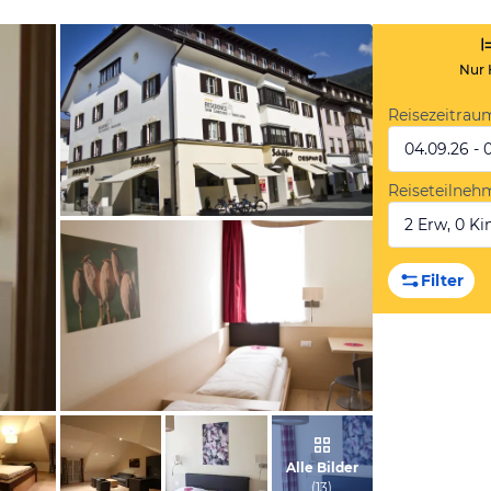
Nur 
Reisezeitrau
04.09.26 - 
Reiseteilneh
2 Erw, 0 Kin
vom Hotelier, Juni 2012
Filter
vom Hotelier, Juni 2012
Alle Bilder
(
13
)