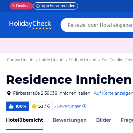
%
Deals
App herunterladen
Europa Urlaub
Italien Urlaub
Südtirol Urlaub
San Candido / In
Residence Innichen
Färberstraße 2 39038 Innichen Italien
Auf Karte anzeige
100%
5,1
/ 6
3
Bewertungen
Hotelübersicht
Bewertungen
Bilder
Frag