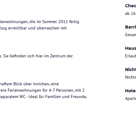
Chec
ab 16
erienwohnungen, die im Sommer 2011 fertig
Barri
ufzug erreichbar und überraschen mit
Gesam
Haus
. Sie befinden sich hier im Zentrum der
Erlau
Nich
Nicht
haftem Blick über Innichen, eine
ere Ferienwohnungen für 4-7 Personen, mit 2
Hote
paratem WC - ideal für Familien und Freunde,
Apart
fhaus Schäfer mit Lebensmitteln, einer
apierwaren und Spielwarenabteilung.