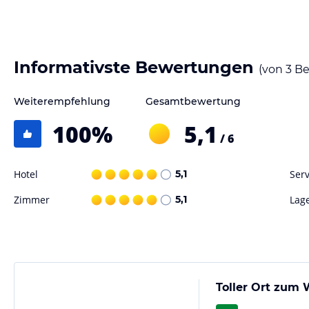
Sonstige Einrichtungen und Services
Unsere Ferienwohnungen sind bestens ausgestattet, wir bieten Ihnen
Bettwäsche, wöchentlichen Reinigungsservice, W-Lan, gratis Parkgara
Informativste Bewertungen
(von
3
Be
Hinweis:
Allgemeine und unverbindliche Hoteliers-/Veranstalter-/K
Weiterempfehlung
Gesamtbewertung
Gewähr und ohne Prüfung durch HolidayCheck. Bitte lies vor der B
jeweiligen Veranstalters.
100
%
5,1
/ 6
Hotel
5,1
Serv
Zimmer
5,1
Lag
Toller Ort zum W