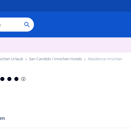
nichen Urlaub
San Candido / Innichen Hotels
Residence Innichen
n
en