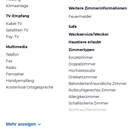
Klimaanlage
Weitere Zimmerinformationen
TV-Empfang
Feuermelder
Kabel-TV
Safe
Satelliten-TV
Weckservice/Wecker
Pay-TV
Haustiere erlaubt
Multimedia
Zimmertypen
Telefon
Einzelzimmer
Fax
Doppelzimmer
Radio
Hochzeitssuite
Fernseher
Dreibettzimmer
Handyempfang
Behindertenfreundliche Zimmer
Kostenlose Ortsgespräche
Rollstuhlgerechte Zimmer
Allergikerzimmer
Schallisolierte Zimmer
Nichtraucherzimmer
Mehr anzeigen