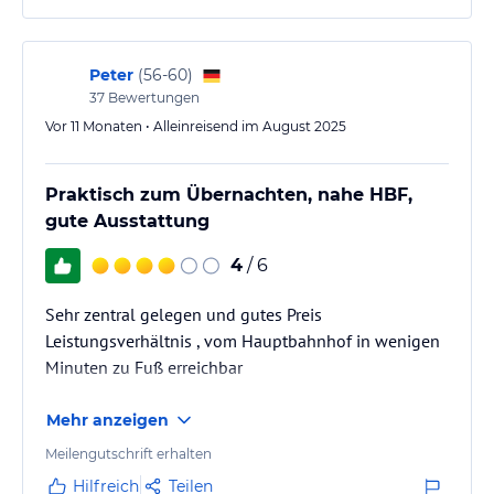
der Koffer im Hotel verloren gegangen oder
gestohlen worden war. Erst nach massivem Druck
bestätigte das Hotel, dass der…
Peter
(
56-60
)
37
Bewertungen
Vor 11 Monaten • Alleinreisend im August 2025
Praktisch zum Übernachten, nahe HBF,
gute Ausstattung
4
/ 6
Sehr zentral gelegen und gutes Preis
Leistungsverhältnis , vom Hauptbahnhof in wenigen
Minuten zu Fuß erreichbar
Mehr anzeigen
Meilengutschrift erhalten
Hilfreich
Teilen