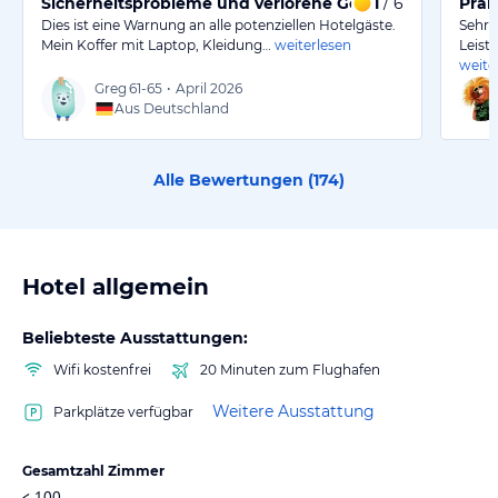
Sicherheitsprobleme und verlorene Gegenstände währ
1
/ 6
Prak
Dies ist eine Warnung an alle potenziellen Hotelgäste.
Sehr 
Mein Koffer mit Laptop, Kleidung…
weiterlesen
Leist
weite
Greg
61-65
•
April 2026
Aus Deutschland
Alle Bewertungen (
174
)
Hotel allgemein
Beliebteste Ausstattungen:
Wifi kostenfrei
20 Minuten zum Flughafen
Weitere Ausstattung
Parkplätze verfügbar
Gesamtzahl Zimmer
< 100