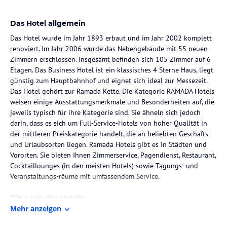
Das Hotel allgemein
Das Hotel wurde im Jahr 1893 erbaut und im Jahr 2002 komplett
renoviert. Im Jahr 2006 wurde das Nebengebäude mit 55 neuen
Zimmern erschlossen. Insgesamt befinden sich 105 Zimmer auf 6
Etagen. Das Business Hotel ist ein klassisches 4 Sterne Haus, liegt
günstig zum Hauptbahnhof und eignet sich ideal zur Messezeit.
Das Hotel gehört zur Ramada Kette. Die Kategorie RAMADA Hotels
weisen einige Ausstattungsmerkmale und Besonderheiten auf, die
jeweils typisch für ihre Kategorie sind. Sie ähneln sich jedoch
darin, dass es sich um Full-Service-Hotels von hoher Qualität in
der mittleren Preiskategorie handelt, die an beliebten Geschäfts-
und Urlaubsorten liegen. Ramada Hotels gibt es in Städten und
Vororten. Sie bieten Ihnen Zimmerservice, Pagendienst, Restaurant,
Cocktaillounges (in den meisten Hotels) sowie Tagungs- und
Veranstaltungs-räume mit umfassendem Service.
Die Lage des Hotels
Mehr anzeigen
Das Hotel liegt im Bankenviertel, genau zwischen Europäischer
Zentralbank und dem Hauptbahnhof Frankfurt. Alle interessanten