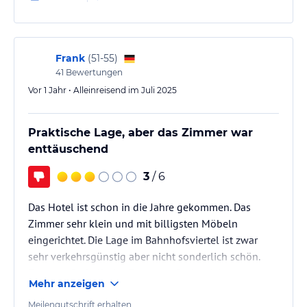
Frank
(
51-55
)
41
Bewertungen
Vor 1 Jahr • Alleinreisend im Juli 2025
Praktische Lage, aber das Zimmer war
enttäuschend
3
/ 6
Das Hotel ist schon in die Jahre gekommen. Das
Zimmer sehr klein und mit billigsten Möbeln
eingerichtet. Die Lage im Bahnhofsviertel ist zwar
sehr verkehrsgünstig aber nicht sonderlich schön.
Etwas außerhalb des Zentrums findet sich zum
Mehr anzeigen
gleichen Preis besseres.
Meilengutschrift erhalten