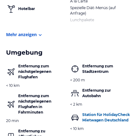
A la Carte
Spezielle Diät-Menüs (auf
Hotelbar
Anfrage)
Lunchpakete
Mehr anzeigen
Umgebung
Entfernung zum
Entfernung zum
nächstgelegenen
Stadtzentrum
Flughafen
< 200 m
< 10 km
Entfernung zur
Entfernung zum
Autobahn
nächstgelegenen
< 2 km
Flughafen in
Fahrminuten
Station für HolidayCheck
Mietwagen Deutschland
20 min
< 10 km
Entfernung zu