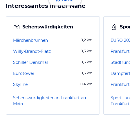
Interessantes in der Nähe
Sehenswürdigkeiten
Spor
Märchenbrunnen
0,2
km
EURO 202
Willy-Brandt-Platz
0,3
km
Schiller Denkmal
0,3
km
Eurotower
0,3
km
Dampferf
Skyline
0,4
km
Frankfur
Sehenswürdigkeiten in Frankfurt am
Sport- un
Main
Frankfur