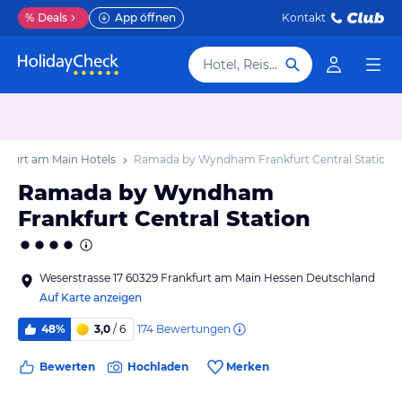
%
Deals
App öffnen
Kontakt
Hotel, Reiseziel
nkfurt am Main Hotels
Ramada by Wyndham Frankfurt Central Station
Ramada by Wyndham
Frankfurt Central Station
Weserstrasse 17 60329 Frankfurt am Main Hessen Deutschland
Auf Karte anzeigen
174
Bewertungen
48%
3,0
/ 6
Bewerten
Hochladen
Merken