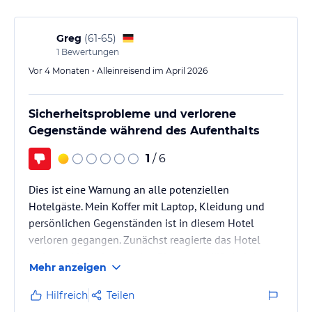
Greg
(
61-65
)
1
Bewertungen
Vor 4 Monaten • Alleinreisend im April 2026
Sicherheitsprobleme und verlorene
Gegenstände während des Aufenthalts
1
/ 6
Dies ist eine Warnung an alle potenziellen
Hotelgäste. Mein Koffer mit Laptop, Kleidung und
persönlichen Gegenständen ist in diesem Hotel
verloren gegangen. Zunächst reagierte das Hotel
nicht und ignorierte meine Bitten um Hilfe bei der
Mehr anzeigen
Suche nach dem Koffer und, falls dies nicht gelingen
sollte, um eine Entschädigung. Man hoffte wohl, ich
Hilfreich
Teilen
würde einfach abreisen. Die Polizei bestätigte, dass