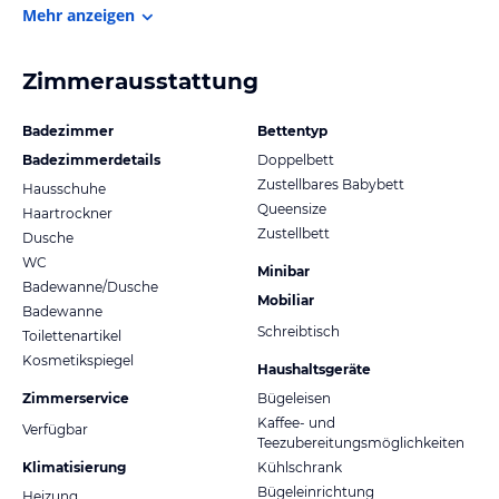
Mehr anzeigen
Zimmerausstattung
Badezimmer
Bettentyp
Badezimmerdetails
Doppelbett
Zustellbares Babybett
Hausschuhe
Queensize
Haartrockner
Zustellbett
Dusche
WC
Minibar
Badewanne/Dusche
Mobiliar
Badewanne
Schreibtisch
Toilettenartikel
Kosmetikspiegel
Haushaltsgeräte
Zimmerservice
Bügeleisen
Kaffee- und
Verfügbar
Teezubereitungsmöglichkeiten
Klimatisierung
Kühlschrank
Bügeleinrichtung
Heizung