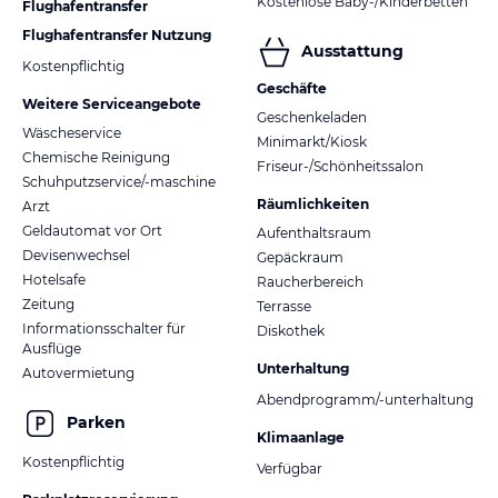
Kostenlose Baby-/Kinderbetten
Flughafentransfer
Flughafentransfer Nutzung
Ausstattung
Kostenpflichtig
Geschäfte
Weitere Serviceangebote
Geschenkeladen
Wäscheservice
Minimarkt/Kiosk
Chemische Reinigung
Friseur-/Schönheitssalon
Schuhputzservice/-maschine
Räumlichkeiten
Arzt
Geldautomat vor Ort
Aufenthaltsraum
Devisenwechsel
Gepäckraum
Hotelsafe
Raucherbereich
Zeitung
Terrasse
Informationsschalter für
Diskothek
Ausflüge
Unterhaltung
Autovermietung
Abendprogramm/-unterhaltung
Parken
Klimaanlage
Kostenpflichtig
Verfügbar