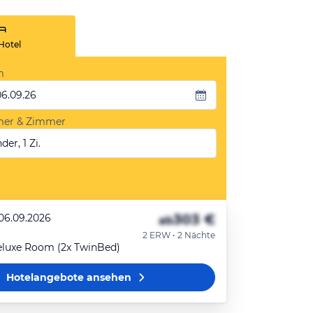
Hotel
m
06.09.26
mer & Zimmer
der, 1 Zi.
303 €
 06.09.2026
ab
2 ERW • 2 Nächte
eluxe Room (2x TwinBed)
Hotelangebote
ansehen