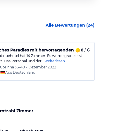
Alle Bewertungen (
24
)
ches Paradies mit hervorragenden Service
6
/ 6
Boutiquehot
tiquehotel hat 14 Zimmer. Es wurde grade erst
Das kleine Hote
rt. Das Personal und der…
weiterlesen
immer bemüht, 
Corinna
36-40
•
Dezember 2022
Dirk
36
Aus Deutschland
Aus
mtzahl Zimmer