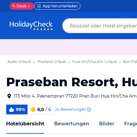
%
Deals
App herunterladen
Asien Urlaub
Thailand Urlaub
Hua Hin/Cha Am Urlaub
Ban Pa
Praseban Resort, H
173 Moo 4, Paknampran 77220 Pran Buri Hua Hin/Cha Am
99%
6,0
/ 6
24
Bewertungen
Hotelübersicht
Bewertungen
Bilder
Frag