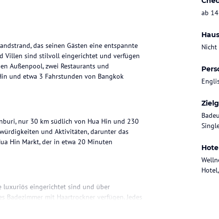
Chec
ab 14
Haus
Sandstrand, das seinen Gästen eine entspannte
Nicht
Villen sind stilvoll eingerichtet und verfügen
nen Außenpool, zwei Restaurants und
Pers
a Hin und etwa 3 Fahrstunden von Bangkok
Engli
Ziel
Badeu
nburi, nur 30 km südlich von Hua Hin und 230
Singl
würdigkeiten und Aktivitäten, darunter das
 Hua Hin Markt, der in etwa 20 Minuten
Hote
Welln
Hotel,
e luxuriös eingerichtet sind und über
es Badezimmer mit Haartrockner verfügen. Jedes
 die frische Meeresbrise genießen können.