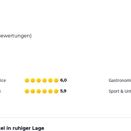
hailändische und internationale Gerichte
 im Freien und serviert eine Vielzahl von
nt ist, das frische Meeresfrüchte anbietet.
ewertungen)
terhaltung. Entspannen Sie am Außenpool oder
eren Sie im Fitnessstudio. Wassersportarten wie
r Familien gibt es einen separaten Kinderpool
ice
6,0
Gastronom
ohne Gewähr. Bitte lies vor der Buchung die
e
5,9
Sport & Un
el in ruhiger Lage