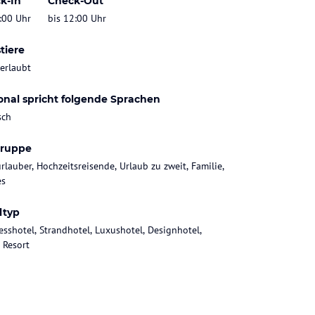
k-In
Check-Out
:00 Uhr
bis 12:00 Uhr
tiere
 erlaubt
onal spricht folgende Sprachen
sch
gruppe
rlauber, Hochzeitsreisende, Urlaub zu zweit, Familie,
es
ltyp
esshotel, Strandhotel, Luxushotel, Designhotel,
 Resort