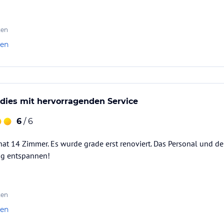
ten
len
dies mit hervorragenden Service
6
/ 6
at 14 Zimmer. Es wurde grade erst renoviert. Das Personal und de
tig entspannen!
ten
len