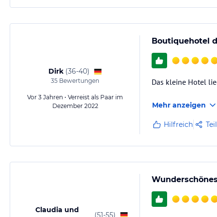
Boutiquehotel d
Dirk
(
36-40
)
35
Bewertungen
Das kleine Hotel lie
Vor 3 Jahren • Verreist als Paar im
Mehr anzeigen
Dezember 2022
Hilfreich
Tei
Wunderschönes k
Claudia und
(
51-55
)