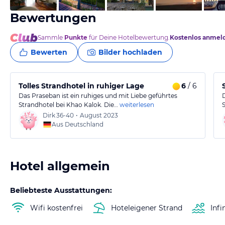
Bewertungen
Sammle
Punkte
für Deine Hotelbewertung.
Kostenlos anmel
Bewerten
Bilder hochladen
Tolles Strandhotel in ruhiger Lage
6
/ 6
Das Praseban ist ein ruhiges und mit Liebe geführtes
Strandhotel bei Khao Kalok. Die…
weiterlesen
Dirk
36-40
•
August 2023
Aus Deutschland
Hotel allgemein
Beliebteste Ausstattungen:
Wifi kostenfrei
Hoteleigener Strand
Infi