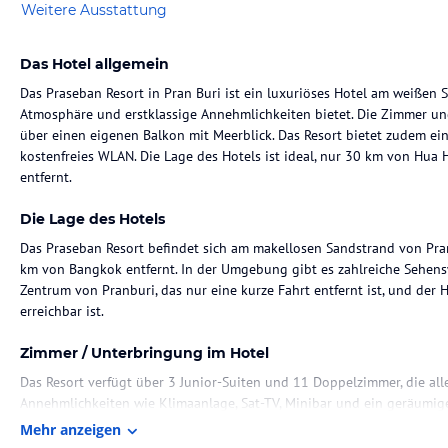
Weitere Ausstattung
Das Hotel allgemein
Das Praseban Resort in Pran Buri ist ein luxuriöses Hotel am weißen 
Atmosphäre und erstklassige Annehmlichkeiten bietet. Die Zimmer und 
über einen eigenen Balkon mit Meerblick. Das Resort bietet zudem ei
kostenfreies WLAN. Die Lage des Hotels ist ideal, nur 30 km von Hu
entfernt.
Die Lage des Hotels
Das Praseban Resort befindet sich am makellosen Sandstrand von Pra
km von Bangkok entfernt. In der Umgebung gibt es zahlreiche Sehens
Zentrum von Pranburi, das nur eine kurze Fahrt entfernt ist, und der
erreichbar ist.
Zimmer / Unterbringung im Hotel
Das Resort verfügt über 3 Junior-Suiten und 11 Doppelzimmer, die all
Annehmlichkeiten wie Klimaanlage, Sat-TV, Minibar und ein geräumig
Zimmer bietet zudem einen eigenen Balkon mit Meerblick, auf dem Sie
Mehr anzeigen