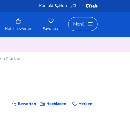
Kontakt
HolidayCheck 
Menü
Hotel bewerten
Favoriten
Hin Pranburi
Bewerten
Hochladen
Merken