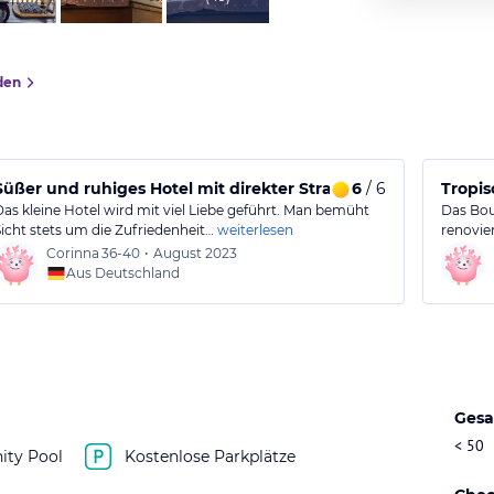
den
Süßer und ruhiges Hotel mit direkter Strandlage
6
/ 6
Tropis
Das kleine Hotel wird mit viel Liebe geführt. Man bemüht
Das Bou
Sicht stets um die Zufriedenheit…
weiterlesen
renovie
Corinna
36-40
•
August 2023
Aus Deutschland
Gesa
< 50
nity Pool
Kostenlose Parkplätze