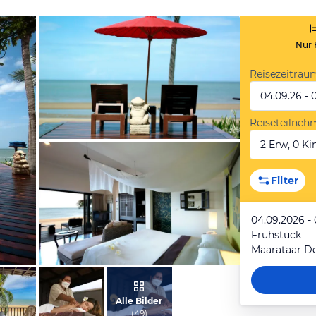
Nur 
Reisezeitrau
04.09.26 - 
Reiseteilneh
2 Erw, 0 Kin
vom Hotelier, Februar 2023
Filter
04.09.2026 -
Frühstück
Maarataar D
vom Hotelier, Februar 2023
Alle Bilder
(
49
)