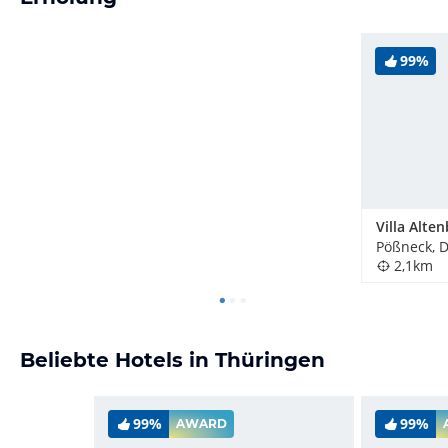
99%
Villa Alte
Pößneck, 
2,1km
Beliebte Hotels in Thüringen
99%
99%
AWARD