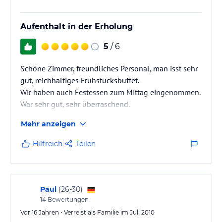
Aufenthalt in der Erholung
5
/ 6
Schöne Zimmer, freundliches Personal, man isst sehr
gut, reichhaltiges Frühstücksbuffet.
Wir haben auch Festessen zum Mittag eingenommen.
War sehr gut, sehr überraschend.
Mehr anzeigen
Ein kleines B-Moll, das Hotel liegt an einer
Durchfahrtsstrasse nach Jena !
Hilfreich
Teilen
Auch wird 8 € /Tag berechnet wenn man mit einem
Hund kommt. Wird teuer bei mehreren Tagen !!! Ich
Paul
(
26-30
)
weiss nicht, wird sonst das Zimmer nicht gereinigt ???
14
Bewertungen
Vor 16 Jahren • Verreist als Familie im Juli 2010