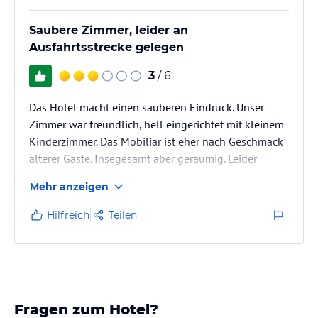
Saubere Zimmer, leider an
Ausfahrtsstrecke gelegen
3
/ 6
Das Hotel macht einen sauberen Eindruck. Unser
Zimmer war freundlich, hell eingerichtet mit kleinem
Kinderzimmer. Das Mobiliar ist eher nach Geschmack
älterer Gäste. Insegesamt aber geräumig. Leider
haben die Dielen des Fussbodens sehr geknartscht.
Mehr anzeigen
Ein großer Nachteil insgesamt ist, dass sich das Hotel
an einer Ausfahrtsstraße befindet, diese ist nicht stark
Hilfreich
Teilen
befahren, aber es wird bereits "richtig Gas gegeben".
Dementsprechend ist man auch bei den wenigen
Autos die dort fahren, Nachts häufig wach.
Parkplätze sind…
Fragen zum Hotel?