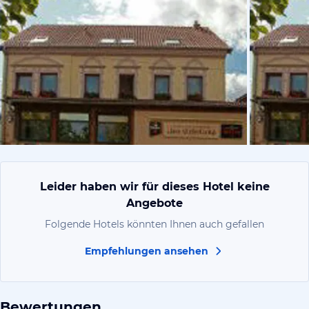
vom Hoteli
Leider haben wir für dieses Hotel keine
Angebote
Folgende Hotels könnten Ihnen auch gefallen
Empfehlungen ansehen
Bewertungen