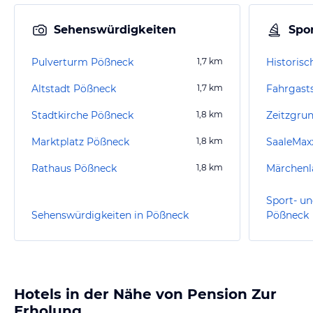
Sehenswürdigkeiten
Spor
Pulverturm Pößneck
1,7
km
Altstadt Pößneck
1,7
km
Fahrgast
Stadtkirche Pößneck
1,8
km
Zeitzgru
Marktplatz Pößneck
1,8
km
SaaleMax
Rathaus Pößneck
1,8
km
Märchenl
Sport- un
Sehenswürdigkeiten in Pößneck
Pößneck
Hotels in der Nähe von Pension Zur
Erholung