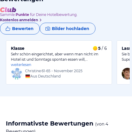
Sammle
Punkte
für Deine Hotelbewertung.
Kostenlos anmelden
Bewerten
Bilder hochladen
Klasse
5
/ 6
Lass
Sehr schön eingerichtet, aber wenn man nicht im
Sie b
Hotel ist und Sonntags spontan essen will,…
Super
weiterlesen
Christine
61-65
•
November 2025
Aus Deutschland
Informativste Bewertungen
(von
4
Bewertungen)