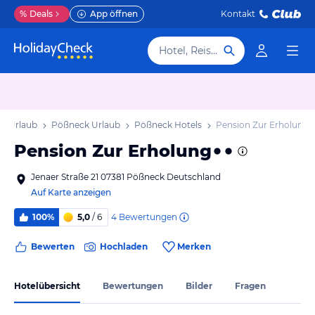
%
Deals
App öffnen
Kontakt
Hotel, Reiseziel
n Urlaub
Pößneck Urlaub
Pößneck Hotels
Pension Zur Erholung
Pension Zur Erholung
Jenaer Straße 21 07381 Pößneck Deutschland
Auf Karte anzeigen
4
Bewertungen
100%
5,0
/ 6
Bewerten
Hochladen
Merken
Hotelübersicht
Bewertungen
Bilder
Fragen