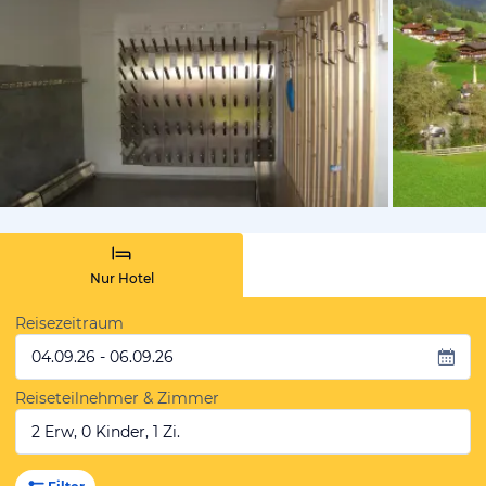
vom Hoteli
Nur Hotel
Reisezeitraum
04.09.26 - 06.09.26
Reiseteilnehmer & Zimmer
2 Erw, 0 Kinder, 1 Zi.