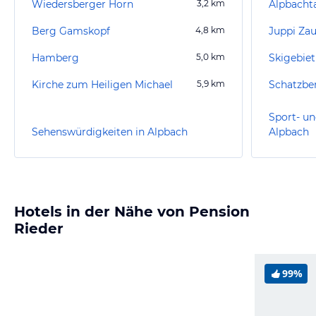
Wiedersberger Horn
3,2
km
Alpbachta
Berg Gamskopf
4,8
km
Juppi Za
Hamberg
5,0
km
Skigebie
Kirche zum Heiligen Michael
5,9
km
Schatzbe
Sport- un
Sehenswürdigkeiten in Alpbach
Alpbach
Hotels in der Nähe von Pension
Rieder
99%