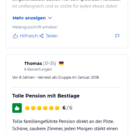
ist umfangreich und es sollte für jeden etwas dabei
sein. Herr Rieder war sehr freundlich und hilfsbereit.
Mehr anzeigen
Man kann direkt von der Pension weg wandern oder
per Auto oder Linienbus zu einem Einstieg oder der
Meilengutschrift erhalten
Seilbahn fahren.
Hilfreich
Teilen
Thomas
(
31-35
)
6
Bewertungen
Vor 8 Jahren • Verreist als Gruppe im Januar 2018
Tolle Pension mit Bestlage
6
/ 6
Tolle familiengeführte Pension direkt an der Piste.
Schöne, saubere Zimmer, jeden Morgen stärkt einen