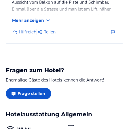
Aussicht vom Balkon auf die Piste und Schirmbar.
Einmal über die Strasse und man ist am Lift, näher
geht es kaum. Frühstück ausreichend und wird am
Mehr anzeigen
Tisch serviert, außerdem steht ein kleines Buffet
bereit, auch mit Müsli und Co.
Hilfreich
Teilen
Wir haben uns sehr wohl gefühlt.
Fragen zum Hotel?
Ehemalige Gäste des Hotels kennen die Antwort!
Frage stellen
Hotelausstattung Allgemein