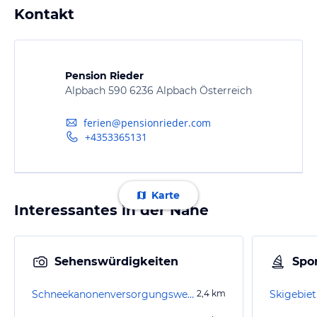
Kontakt
Pension Rieder
Alpbach 590 6236 Alpbach Österreich
ferien@pensionrieder.com
+4353365131
Karte
Interessantes in der Nähe
Sehenswürdigkeiten
Spor
Schneekanonenversorgungsweiher
2,4
km
Skigebiet