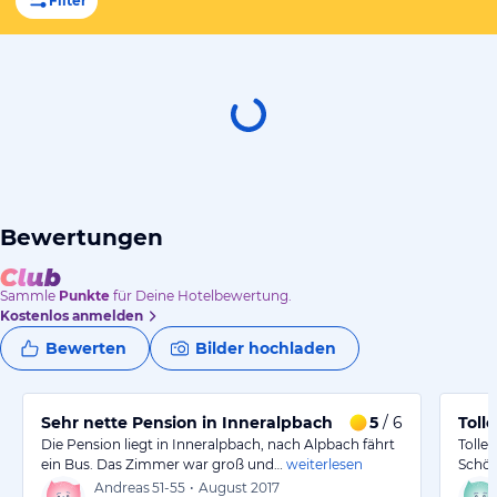
Filter
Bewertungen
Sammle
Punkte
für Deine Hotelbewertung.
Kostenlos anmelden
Bewerten
Bilder hochladen
Sehr nette Pension in Inneralpbach
5
/ 6
Toll
Die Pension liegt in Inneralpbach, nach Alpbach fährt
Tolle 
ein Bus. Das Zimmer war groß und…
weiterlesen
Schön
Andreas
51-55
•
August 2017