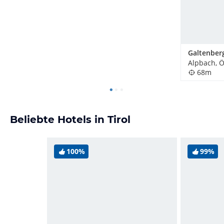
Alpbach, Ö
68m
Beliebte Hotels in Tirol
100%
99%