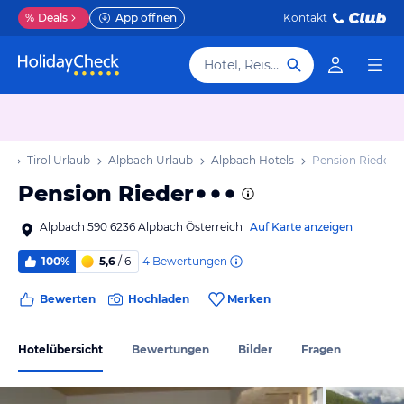
%
Deals
App öffnen
Kontakt
Hotel, Reiseziel
ub
Tirol Urlaub
Alpbach Urlaub
Alpbach Hotels
Pension Rieder
Pension Rieder
Alpbach 590 6236 Alpbach Österreich
Auf Karte anzeigen
4
Bewertungen
100%
5,6
/ 6
Bewerten
Hochladen
Merken
Hotelübersicht
Bewertungen
Bilder
Fragen