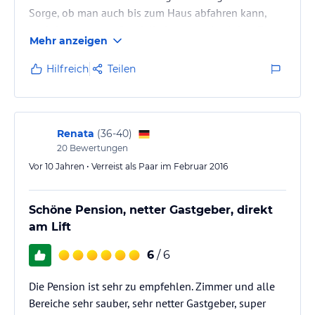
Sorge, ob man auch bis zum Haus abfahren kann,
nachdem man zur Gondelbahn gewechselt hat. Es
Mehr anzeigen
war aber kein Problem. Die Pögelbahn hat eine
Mittelstation, an der man aussteigen und direkt
Hilfreich
Teilen
abfahren kann. Das Frühstück war in Umfang und
Qualität sehr gut. Die Zimmer waren sauber, Möbel
und Betten im neuwertigen Zustand.
Insgesamt waren wir sehr zufrieden und…
Renata
(
36-40
)
20
Bewertungen
Vor 10 Jahren • Verreist als Paar im Februar 2016
Schöne Pension, netter Gastgeber, direkt
am Lift
6
/ 6
Die Pension ist sehr zu empfehlen. Zimmer und alle
Bereiche sehr sauber, sehr netter Gastgeber, super