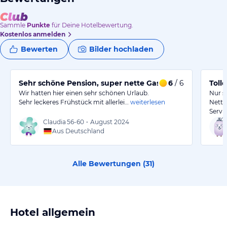
Sammle
Punkte
für Deine Hotelbewertung.
Kostenlos anmelden
Bewerten
Bilder hochladen
Sehr schöne Pension, super nette Gastgeber
6
/ 6
Toll
Wir hatten hier einen sehr schönen Urlaub.
Nur s
Sehr leckeres Frühstück mit allerlei…
weiterlesen
Nette
Servi
Claudia
56-60
•
August 2024
Aus Deutschland
Alle Bewertungen (
31
)
Hotel allgemein