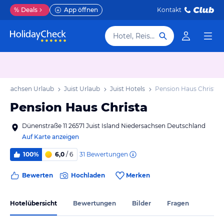
%
Deals
App öffnen
Kontakt
Hotel, Reiseziel
dersachsen Urlaub
Juist Urlaub
Juist Hotels
Pension Haus Christa
Pension Haus Christa
Dünenstraße 11 26571 Juist Island Niedersachsen Deutschland
Auf Karte anzeigen
31
Bewertungen
100%
6,0
/ 6
Bewerten
Hochladen
Merken
Hotelübersicht
Bewertungen
Bilder
Fragen