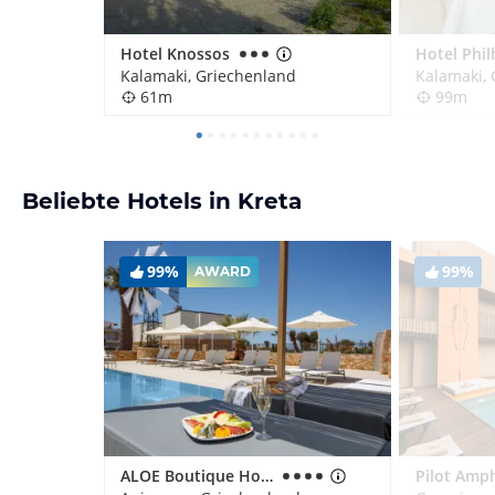
Hotel Knossos
Hotel Phi
Kalamaki, Griechenland
Kalamaki,
61m
99m
Beliebte Hotels in Kreta
99%
99%
AWARD
ALOE Boutique Hotel powered by Anissa Beach