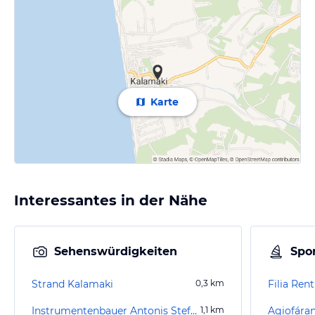
Karte
Interessantes in der Nähe
Sehenswürdigkeiten
Spor
Strand Kalamaki
0,3
km
Filia Ren
Instrumentenbauer Antonis Stefanakis
1,1
km