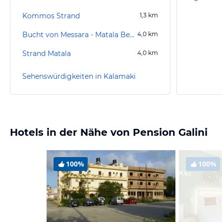
Kommos Strand
1,3
km
Bucht von Messara - Matala Beach
4,0
km
Strand Matala
4,0
km
Sehenswürdigkeiten in Kalamaki
Hotels in der Nähe von Pension Galini
100%
100%