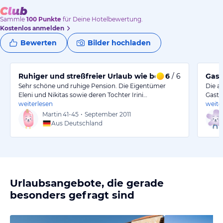
Sammle
100
Punkte
für Deine Hotelbewertung.
Kostenlos anmelden
Bewerten
Bilder hochladen
Ruhiger und streßfreier Urlaub wie bei Freunden
6
/ 6
Gast
Sehr schöne und ruhige Pension. Die Eigentümer
Die a
Eleni und Nikitas sowie deren Tochter Irini…
Gastf
weiterlesen
weite
Martin
41-45
•
September 2011
Aus Deutschland
Urlaubsangebote, die gerade
besonders gefragt sind