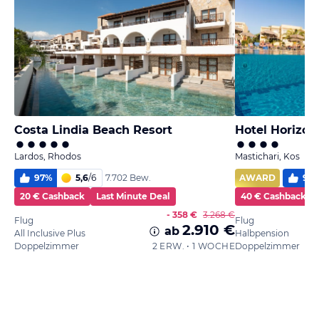
Costa Lindia Beach Resort
Hotel Horizon
Lardos, Rhodos
Mastichari, Kos
97
%
5,6
/
6
AWARD
96
7.702 Bew.
20 € Cashback
Last Minute Deal
40 € Cashback
- 358 €
3.268 €
Flug
Flug
2.910 €
ab
All Inclusive Plus
Halbpension
Doppelzimmer
2 ERW. • 1 WOCHE
Doppelzimmer