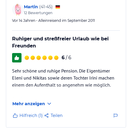
Martin
(
41-45
)
12
Bewertungen
Vor 14 Jahren • Alleinreisend im September 2011
Ruhiger und streßfreier Urlaub wie bei
Freunden
6
/ 6
Sehr schöne und ruhige Pension. Die Eigentümer
Eleni und Nikitas sowie deren Tochter Irini machen
einem den Aufenthalt so angenehm wie möglich.
Das Publikum war gemischt, sowohl vom Alter auch
Mehr anzeigen
von den Nationen. Die Pension ist sehr
kinderfreundlich. Wer Familienanschluß mag, ist hier
Hilfreich (1)
Teilen
genau richtig aufgehoben.