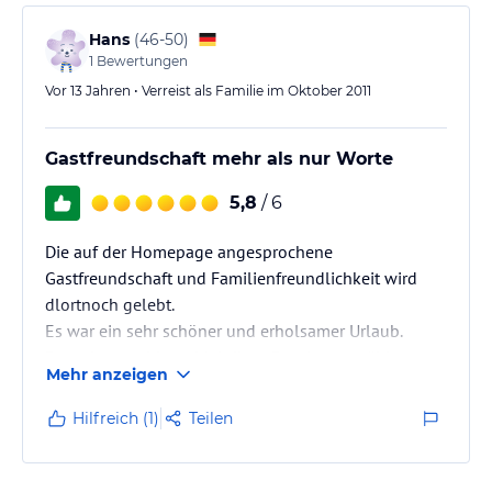
Es gibt sogar eine deutsche Internetsite
Hans
(
46-50
)
www.pensiongalini.de
1
Bewertungen
Vor 13 Jahren • Verreist als Familie im Oktober 2011
Gastfreundschaft mehr als nur Worte
5,8
/ 6
Die auf der Homepage angesprochene
Gastfreundschaft und Familienfreundlichkeit wird
dlortnoch gelebt.
Es war ein sehr schöner und erholsamer Urlaub.
Das wir zum dritten Mal diese Pension gewählt
Mehr anzeigen
haben spricht für sich.
Hilfreich (1)
Teilen