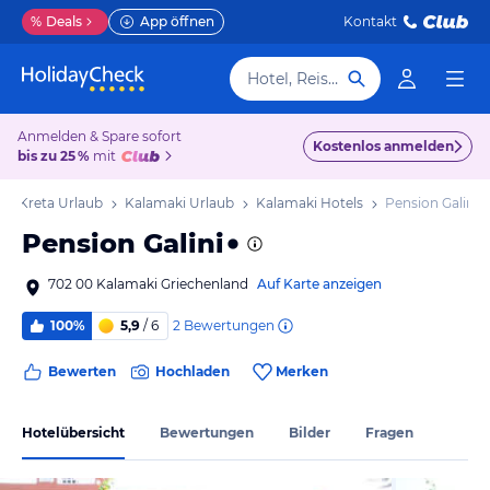
%
Deals
App öffnen
Kontakt
Hotel, Reiseziel
Anmelden & Spare sofort
Kostenlos anmelden
bis zu 25 %
mit
Kreta Urlaub
Kalamaki Urlaub
Kalamaki Hotels
Pension Galini
Pension Galini
702 00 Kalamaki Griechenland
Auf Karte anzeigen
2
Bewertungen
100%
5,9
/ 6
Bewerten
Hochladen
Merken
Hotelübersicht
Bewertungen
Bilder
Fragen