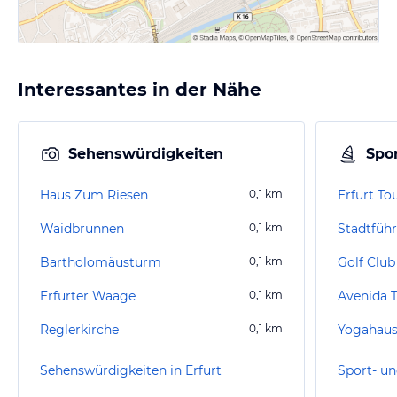
Interessantes in der Nähe
Sehenswürdigkeiten
Spor
Haus Zum Riesen
0,1
km
Erfurt To
Waidbrunnen
0,1
km
Stadtführ
Bartholomäusturm
0,1
km
Golf Club 
Erfurter Waage
0,1
km
Avenida 
Reglerkirche
0,1
km
Yogahaus
Sehenswürdigkeiten in Erfurt
Sport- un