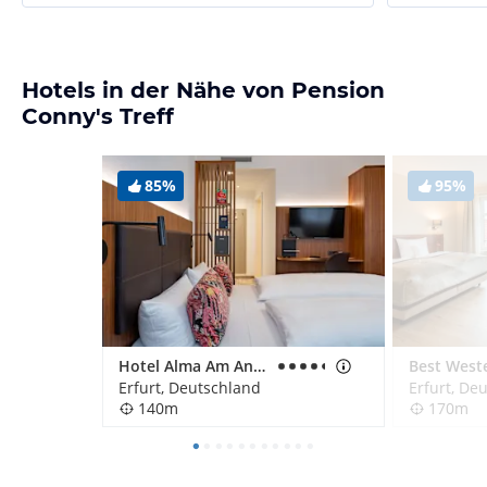
Hotels in der Nähe von Pension
Conny's Treff
85%
95%
Hotel Alma Am Anger
Erfurt, Deutschland
Erfurt, De
140m
170m