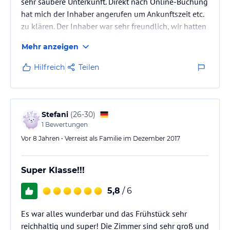
sehr saubere Unterkunft. Direkt nach Online-Buchung
hat mich der Inhaber angerufen um Ankunftszeit etc.
zu klären. Der Inhaber war sehr freundlich, wir hatten
ein grosses sehr sauberes Zimmer und ein sehr
Mehr anzeigen
leckeres und reichhaltiges Frühstück. Alles in allem
gab es absolut NICHTS auszusetzen, würde ich sofort
Hilfreich
Teilen
wieder buchen und jederzeit weiter empfehlen!
Markus Neuhäuser
Stefani
(
26-30
)
1
Bewertungen
Vor 8 Jahren • Verreist als Familie im Dezember 2017
Super Klasse!!!
5,8
/ 6
Es war alles wunderbar und das Frühstück sehr
reichhaltig und super! Die Zimmer sind sehr groß und