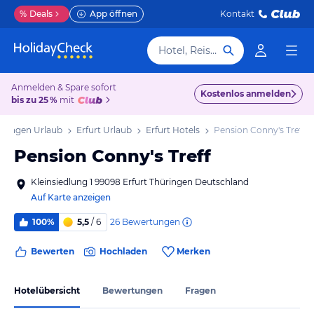
%
Deals
App öffnen
Kontakt
Hotel, Reiseziel
Anmelden & Spare sofort
Kostenlos anmelden
bis zu 25 %
mit
üringen Urlaub
Erfurt Urlaub
Erfurt Hotels
Pension Conny's Treff
Pension Conny's Treff
Kleinsiedlung 1 99098 Erfurt Thüringen Deutschland
Auf Karte anzeigen
26
Bewertungen
100%
5,5
/ 6
Bewerten
Hochladen
Merken
Hotelübersicht
Bewertungen
Fragen