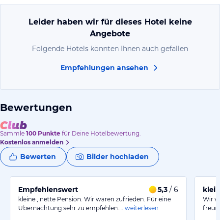
Leider haben wir für dieses Hotel keine
Angebote
Folgende Hotels könnten Ihnen auch gefallen
Empfehlungen ansehen
Bewertungen
Sammle
100
Punkte
für Deine Hotelbewertung.
Kostenlos anmelden
Bewerten
Bilder hochladen
Empfehlenswert
5,3
/ 6
klei
kleine , nette Pension. Wir waren zufrieden. Für eine
Wir w
Übernachtung sehr zu empfehlen.…
weiterlesen
freun