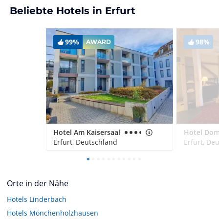
Beliebte Hotels in Erfurt
99%
98%
AWARD
Hotel Am Kaisersaal
Hotel Domi
Erfurt, Deutschland
Erfurt, De
Orte in der Nähe
Hotels
Linderbach
Hotels
Mönchenholzhausen