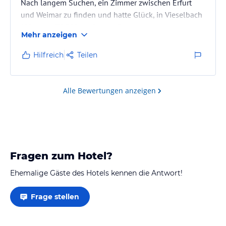
Nach langem Suchen, ein Zimmer zwischen Erfurt
und Weimar zu finden und hatte Glück, in Vieselbach
"CONNY's TREFF" zu finden. Eine sehr gemütliche
Mehr anzeigen
Unterkunft mit tollen Vermietern, mit sehr gepflegtem
Einzeluimmer und sternewürdigem Frühstück.
Hilfreich
Teilen
Vielen Dank dafür !!!
Alle Bewertungen anzeigen
Fragen zum Hotel?
Ehemalige Gäste des Hotels kennen die Antwort!
Frage stellen