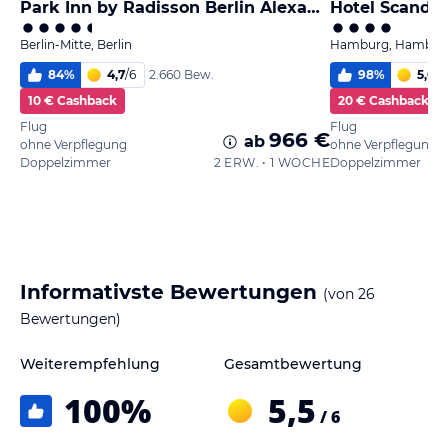
Park Inn by Radisson Berlin Alexanderplatz
Hotel Scandi
Berlin-Mitte, Berlin
Hamburg, Hambur
84
%
4,7
/
6
98
%
5,6
/
6
2.660 Bew.
10 € Cashback
20 € Cashback
Flug
Flug
966 €
ab
ohne Verpflegung
ohne Verpflegung
Doppelzimmer
2 ERW. • 1 WOCHE
Doppelzimmer
Informativste Bewertungen
(von
26
Bewertungen)
Weiterempfehlung
Gesamtbewertung
100
%
5,5
/ 6