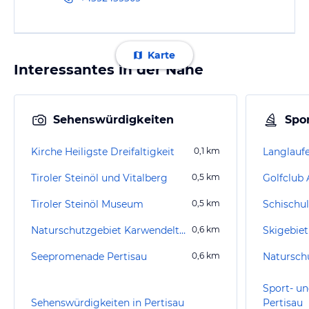
Karte
Interessantes in der Nähe
Sehenswürdigkeiten
Spor
Kirche Heiligste Dreifaltigkeit
0,1
km
Langlaufe
Tiroler Steinöl und Vitalberg
0,5
km
Golfclub
Tiroler Steinöl Museum
0,5
km
Schischul
Naturschutzgebiet Karwendeltäler
0,6
km
Skigebiet
Seepromenade Pertisau
0,6
km
Naturschu
Sport- un
Sehenswürdigkeiten in Pertisau
Pertisau