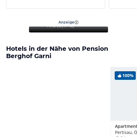
“
Ideal zum Entspannen mit
ausgezeichnetem Essen
”
Anzeige
Andrea
(
41-45
)
Hotels in der Nähe von Pension
Berghof Garni
100%
Pertisau, 