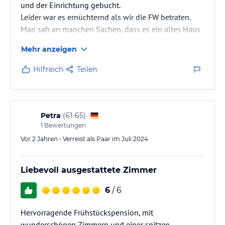
und der Einrichtung gebucht.
Leider war es ernüchternd als wir die FW betraten.
Man sah an manchen Sachen, dass es ein altes Haus
im 95 % tigen renovierten Zustand war -bis auf einige
Mehr anzeigen
Sachen wie Badezimmertür und Eingangstür. In der
Küche konnte nur eine Person stehen, da diese ein
Hilfreich
Teilen
enger Schlauch war und in der Mitte zwischen
Wohnzimmer und Schlafzimmer lag.
Wir hatten die FW zur Strasse, was nicht gerade ein
schöner Ausblick war. Die Kirche gegenüber und 2
Petra
(
61-65
)
größere…
1
Bewertungen
Vor 2 Jahren • Verreist als Paar im Juli 2024
Liebevoll ausgestattete Zimmer
6
/ 6
Hervorragende Frühstückspension, mit
wunderschönen Zimmern und einer spitzen