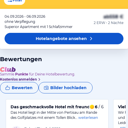
Filter
ab
558 €
04.09.2026 - 06.09.2026
ohne Verpflegung
2 ERW • 2 Nächte
Superior Apartment mit 1 Schlafzimmer
Hotelangebote
ansehen
Bewertungen
Sammle
Punkte
für Deine Hotelbewertung.
Kostenlos anmelden
Bewerten
Bilder hochladen
Das geschmackvolle Hotel mit freundlichen Gastgeber
6
/ 6
Viel
Das Hotel liegt in der Mitte von Pertisau am Rande
Wir h
des Golfplatzes mit einem Tollen Blick…
weiterlesen
und d
Leide