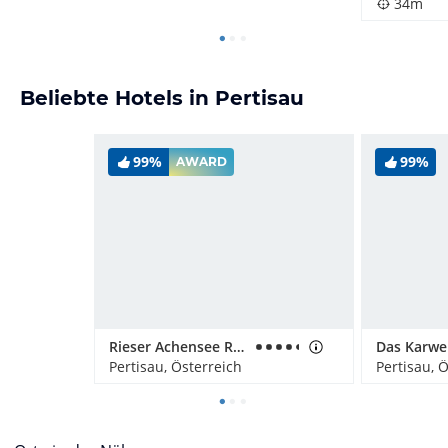
34m
Beliebte Hotels in Pertisau
99%
99%
AWARD
Rieser Achensee Resort
Pertisau, Österreich
Pertisau, 