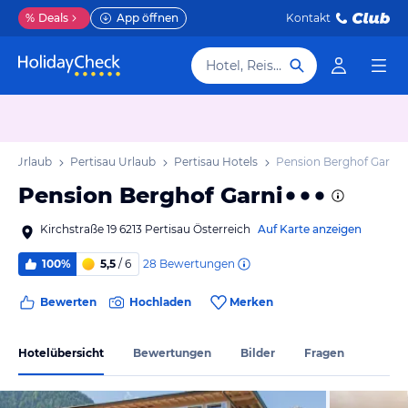
%
Deals
App öffnen
Kontakt
Hotel, Reiseziel
rol Urlaub
Pertisau Urlaub
Pertisau Hotels
Pension Berghof Garni
Pension Berghof Garni
Kirchstraße 19 6213 Pertisau Österreich
Auf Karte anzeigen
28
Bewertungen
100%
5,5
/ 6
Bewerten
Hochladen
Merken
Hotelübersicht
Bewertungen
Bilder
Fragen