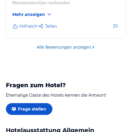
Wanderutensilien vorhanden.
Ebenso verfügt das Hotel über einen grossen,
Mehr anzeigen
kostenfreien Parkplatz.
Die Zimmer sind bequem und schwellenlos über den
Hilfreich
Teilen
Lift erreichbar.
Das Haus ist lobenswert, sehr auf umweltfreundlches
Handling bedacht.
Alle Bewertungen anzeigen
Fragen zum Hotel?
Ehemalige Gäste des Hotels kennen die Antwort!
Frage stellen
Hotelausstattung Allgemein