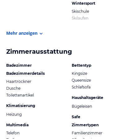
Wintersport
Skischule
Skilaufen
Mehr anzeigen
Zimmerausstattung
Badezimmer
Bettentyp
Badezimmerdetails
Kingsize
Queensize
Haartrockner
Schlafsofa
Dusche
Toilettenartikel
Haushaltsgeräte
Klimatisierung
Bügeleisen
Heizung
Safe
Multimedia
Zimmertypen
Telefon
Familienzimmer