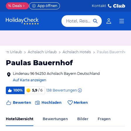
%
Deals
App öffnen
Kontakt
Hotel, Reiseziel
ayern Urlaub
Achslach Urlaub
Achslach Hotels
Paulas Bauernhof
Paulas Bauernhof
Lindenau 96 94250 Achslach Bayern Deutschland
Auf Karte anzeigen
138
Bewertungen
100%
5,9
/ 6
Bewerten
Hochladen
Merken
Hotelübersicht
Bewertungen
Bilder
Fragen