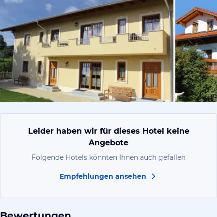
vom Hotelie
Leider haben wir für dieses Hotel keine
Angebote
Folgende Hotels könnten Ihnen auch gefallen
Empfehlungen ansehen
Bewertungen