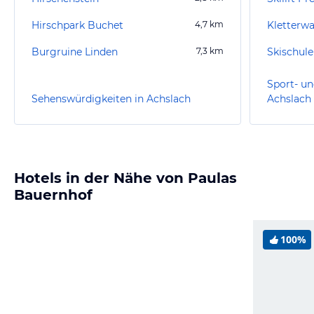
Hirschpark Buchet
4,7
km
Kletterwa
Burgruine Linden
7,3
km
Skischule
Sport- un
Sehenswürdigkeiten in Achslach
Achslach
Hotels in der Nähe von Paulas
Bauernhof
100%