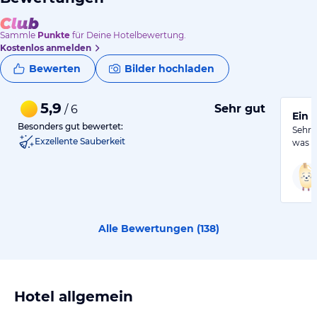
Sammle
Punkte
für Deine Hotelbewertung.
Kostenlos anmelden
Bewerten
Bilder hochladen
5,9
Sehr gut
/ 6
Ein 
Besonders gut bewertet:
Sehr l
Exzellente Sauberkeit
was m
Alle Bewertungen (
138
)
Hotel allgemein