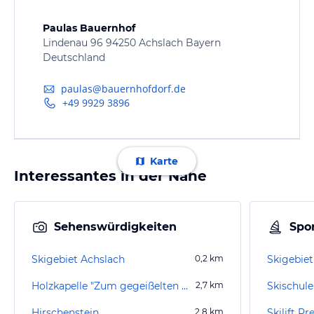
Paulas Bauernhof
Lindenau 96 94250 Achslach Bayern
Deutschland
paulas@bauernhofdorf.de
+49 9929 3896
Karte
Interessantes in der Nähe
Sehenswürdigkeiten
Spor
Skigebiet Achslach
0,2
km
Skigebiet
Holzkapelle "Zum gegeißelten Heiland"
2,7
km
Hirschenstein
2,8
km
Skilift Pr