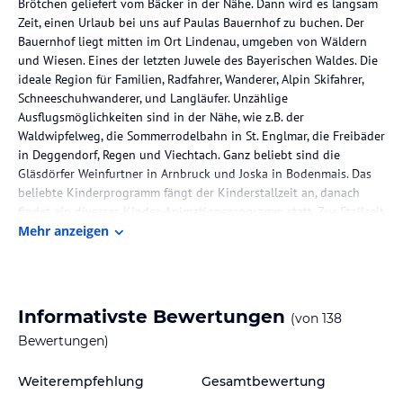
Brötchen geliefert vom Bäcker in der Nähe. Dann wird es langsam
Zeit, einen Urlaub bei uns auf Paulas Bauernhof zu buchen. Der
Bauernhof liegt mitten im Ort Lindenau, umgeben von Wäldern
und Wiesen. Eines der letzten Juwele des Bayerischen Waldes. Die
ideale Region für Familien, Radfahrer, Wanderer, Alpin Skifahrer,
Schneeschuhwanderer, und Langläufer. Unzählige
Ausflugsmöglichkeiten sind in der Nähe, wie z.B. der
Waldwipfelweg, die Sommerrodelbahn in St. Englmar, die Freibäder
in Deggendorf, Regen und Viechtach. Ganz beliebt sind die
Gläsdörfer Weinfurtner in Arnbruck und Joska in Bodenmais. Das
beliebte Kinderprogramm fängt der Kinderstallzeit an, danach
findet ein diverses Kinder-Animationsprogramm statt. Zur Stallzeit
werden die Minigalloways, Hasen, Hühner, Ponys, Ziegen und
Mehr anzeigen
Katzen gefüttert. Der sonnenbeheizte Pool, 10x5 Meter und die
bequemen Sonnenliegen finden Sie mitten auf dem Hof, ebenso
der geräumige überdachte Freisitz. Für Kinder steht der
Wikingerturm, das Trampolin in der Scheune, der Sandkasten und
Informativste Bewertungen
(von
138
die vielen Kettcars für größere und kleinere Kinder zur Verfügung.
Bewertungen)
Der gepflasterten Hofbereich ist ideal für Kettcarrunden der
Kinder. Babyausstattung, wie Hochstuhl, Babybett usw. stehen zur
Verfügung.
Weiterempfehlung
Gesamtbewertung
Paulas Bauernhof ist für Eltern mit Kinder, auch bei Omas und