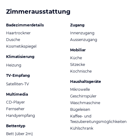
Zimmerausstattung
Badezimmerdetails
Zugang
Haartrockner
Innenzugang
Dusche
Aussenzugang
Kosmetikspiegel
Mobiliar
Klimatisierung
Küche
Sitzecke
Heizung
Kochnische
TV-Empfang
Haushaltsgeräte
Satelliten-TV
Mikrowelle
Multimedia
Geschirrspüler
CD-Player
Waschmaschine
Fernseher
Bügeleisen
Handyempfang
Kaffee- und
Teezubereitungsmöglichkeiten
Bettentyp
Kühlschrank
Bett (über 2m)