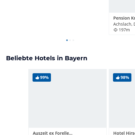
Pension K
Achslach,
197m
Beliebte Hotels in Bayern
99%
98%
Auszeit ex Forellenhof (Vorgänger-Hotel - existiert nicht mehr)
Hotel Hir