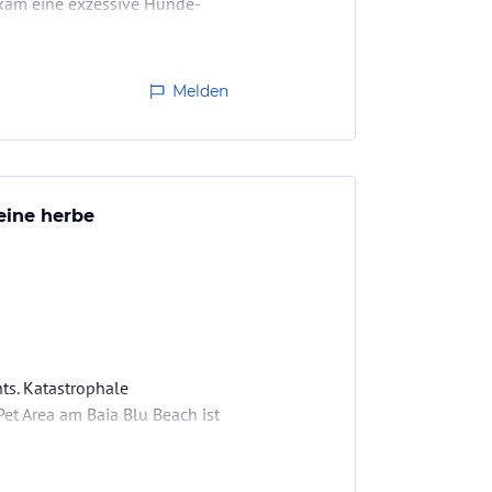
 kam eine exzessive Hunde-
dnungsgemäßem, besenreinem
Melden
 eine herbe
hts. Katastrophale
Pet Area am Baia Blu Beach ist
 gebucht und bezahlt. Am
Einheimische, diese haben