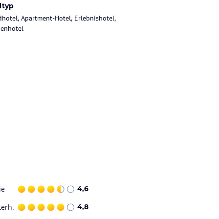
ltyp
dhotel, Apartment-Hotel, Erlebnishotel,
ienhotel
ie
4,6
terh.
4,8