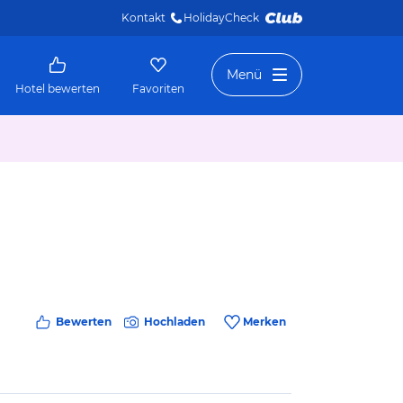
Kontakt
HolidayCheck 
Menü
Hotel bewerten
Favoriten
Bewerten
Hochladen
Merken