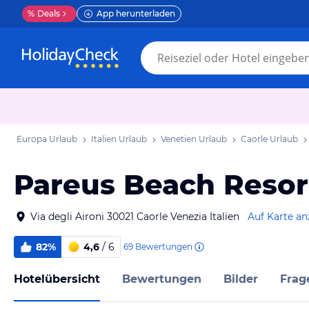
%
Deals
App herunterladen
Europa Urlaub
Italien Urlaub
Venetien Urlaub
Caorle Urlaub
Pareus Beach Resor
Via degli Aironi 30021 Caorle Venezia Italien
Auf Karte an
82%
4,6
/ 6
69
Bewertungen
Hotelübersicht
Bewertungen
Bilder
Frag