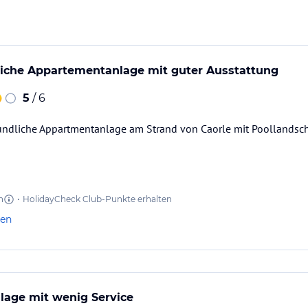
liche Appartementanlage mit guter Ausstattung
5
/ 6
ndliche Appartmentanlage am Strand von Caorle mit Poollandschaf
n
•
HolidayCheck Club-Punkte erhalten
len
lage mit wenig Service