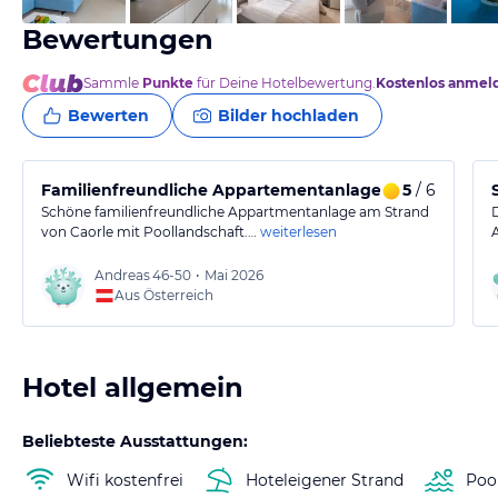
Bewertungen
Sammle
Punkte
für Deine Hotelbewertung.
Kostenlos anmel
Bewerten
Bilder hochladen
Familienfreundliche Appartementanlage mit guter Au
5
/ 6
Schöne familienfreundliche Appartmentanlage am Strand
von Caorle mit Poollandschaft.…
weiterlesen
Andreas
46-50
•
Mai 2026
Aus Österreich
Hotel allgemein
Beliebteste Ausstattungen:
Wifi kostenfrei
Hoteleigener Strand
Poo