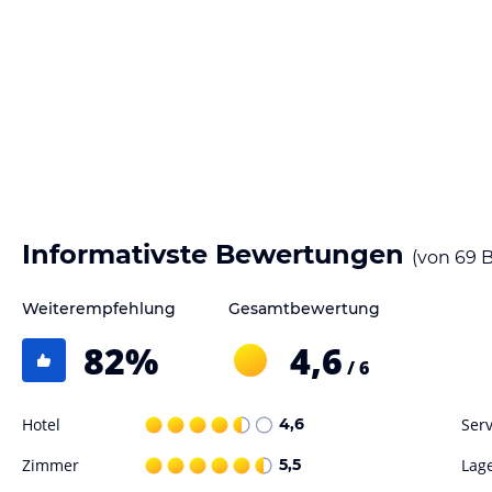
Informativste Bewertungen
(von
69
B
Weiterempfehlung
Gesamtbewertung
82
%
4,6
/ 6
Hotel
4,6
Serv
Zimmer
5,5
Lag