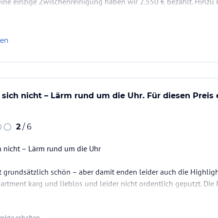
eine einzige Zwischenreinigung haben wir 2.550 € bezahlt. Hinzu
€ (40 € pro Nacht). Das Apartment wurde von uns in absolut or
 Dennoch forderte das Management zwei Tage später…
len
 sich nicht – Lärm rund um die Uhr. Für diesen Preis
2
/ 6
h nicht – Lärm rund um die Uhr
st grundsätzlich schön – aber damit enden leider auch die Highlig
artment karg und lieblos und leider nicht ordentlich geputzt. Die 
gebereich vom Hotel sehr eng war haben wir separate Liegen extra
öffentliche Strand vor dem Baia Blu Beach total überfüllt durch 
nkte erhalten