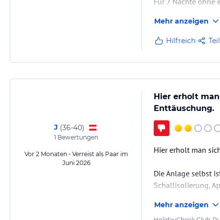
Für 7 Nächte ohne 
Pauschale von 280 
Mehr anzeigen
Zustand übergeben.
Hilfreich
Tei
Hier erholt man
Enttäuschung.
J
(
36-40
)
1
Bewertungen
Hier erholt man sic
Vor 2 Monaten • Verreist als Paar im
Juni 2026
Die Anlage selbst i
Schallisolierung, Ap
lieblos, da der Lie
Mehr anzeigen
Wochenende ist der 
HolidayCheck Club-Pu