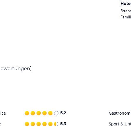
Hote
Stran
Famil
ewertungen)
ice
5,2
Gastronom
e
5,3
Sport & Un