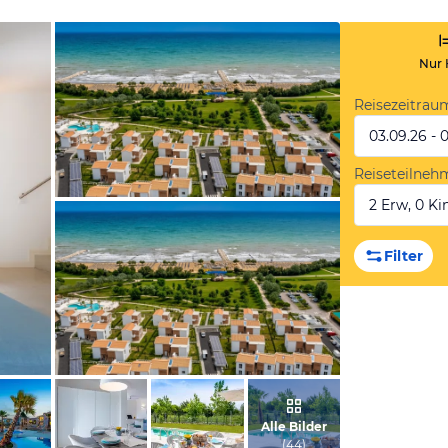
Nur 
Reisezeitrau
03.09.26 - 
Reiseteilneh
2 Erw, 0 Kin
vom Hotelier, Juli 2021
Filter
vom Hotelier, Juli 2021
Alle Bilder
(
44
)