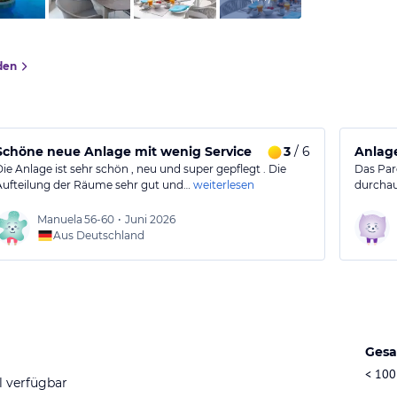
den
sstattung
Schöne neue Anlage mit wenig Service
3
/ 6
Anlage
Die Anlage ist sehr schön , neu und super gepflegt . Die
Das Par
Aufteilung der Räume sehr gut und…
weiterlesen
durcha
Manuela
56-60
•
Juni 2026
Aus Deutschland
Gesa
< 100
l verfügbar