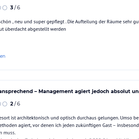
3
/ 6
 schön , neu und super gepflegt . Die Aufteilung der Räume sehr g
ut überdacht abgestellt werden
len
 ansprechend – Management agiert jedoch absolut un
2
/ 6
sort ist architektonisch und optisch durchaus gelungen. Umso bed
hoden agiert, vor denen ich jeden zukünftigen Gast – insbesonde
n muss.