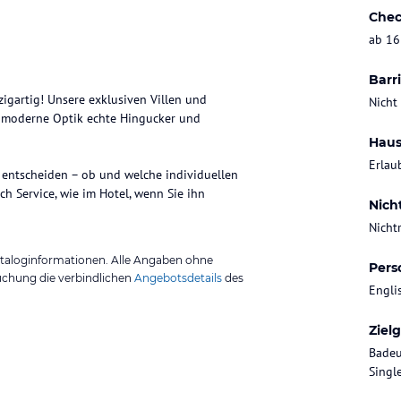
Chec
ab 16
Barri
igartig! Unsere exklusiven Villen und
Nicht
re moderne Optik echte Hingucker und
Haus
Erlau
u entscheiden – ob und welche individuellen
h Service, wie im Hotel, wenn Sie ihn
Nich
Nicht
ataloginformationen. Alle Angaben ohne
Pers
uchung die verbindlichen
Angebotsdetails
des
Engli
Ziel
Badeu
Singl