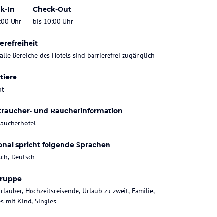
k-In
Check-Out
:00 Uhr
bis 10:00 Uhr
erefreiheit
 alle Bereiche des Hotels sind barrierefrei zugänglich
tiere
bt
traucher- und Raucherinformation
raucherhotel
onal spricht folgende Sprachen
sch, Deutsch
gruppe
rlauber, Hochzeitsreisende, Urlaub zu zweit, Familie,
es mit Kind, Singles