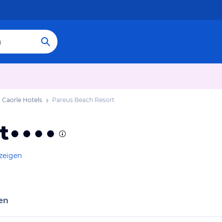
Caorle Hotels
Pareus Beach Resort
t
zeigen
en