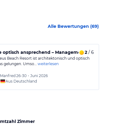
Alle Bewertungen (
69
)
 optisch ansprechend – Management agiert jedoch absolut 
2
/ 6
Hier erholt 
eus Beach Resort ist architektonisch und optisch
Hier erholt ma
us gelungen. Umso…
weiterlesen
Die Anlage selb
Manfred
26-30
•
Juni 2026
J
36-40
Aus Deutschland
Aus
mtzahl Zimmer