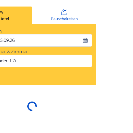
Hotel
Pauschalreisen
m
05.09.26
mer & Zimmer
der, 1 Zi.