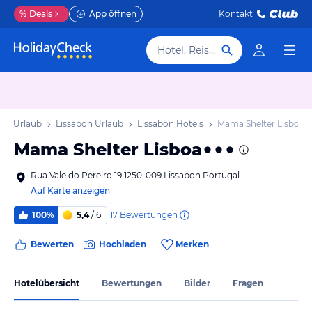
%
Deals
App öffnen
Kontakt
Hotel, Reiseziel
ste Urlaub
Lissabon Urlaub
Lissabon Hotels
Mama Shelter Lisboa
Mama Shelter Lisboa
Rua Vale do Pereiro 19 1250-009 Lissabon Portugal
Auf Karte anzeigen
17
Bewertungen
100%
5,4
/ 6
Bewerten
Hochladen
Merken
Hotelübersicht
Bewertungen
Bilder
Fragen