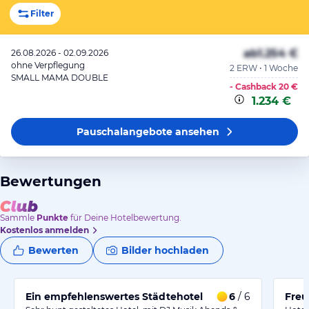
Filter
ab
1.254 €
26.08.2026 - 02.09.2026
ohne Verpflegung
2 ERW • 1 Woche
SMALL MAMA DOUBLE
- Cashback
20 €
1.234 €
Pauschalangebote
ansehen
Bewertungen
Sammle
Punkte
für Deine Hotelbewertung.
Kostenlos anmelden
Bewerten
Bilder hochladen
Ein empfehlenswertes Städtehotel
6
/ 6
Freu