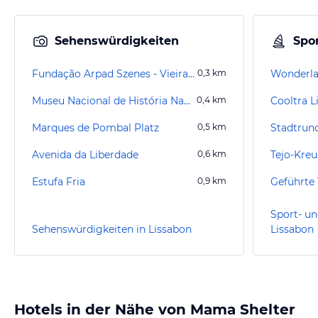
Sehenswürdigkeiten
Spor
Fundação Arpad Szenes - Vieira da Silva
0,3
km
Wonderla
Museu Nacional de História Natural e da Ciência
0,4
km
Cooltra L
Marques de Pombal Platz
0,5
km
Stadtrund
Avenida da Liberdade
0,6
km
Tejo-Kreu
Estufa Fria
0,9
km
Sport- un
Sehenswürdigkeiten in Lissabon
Lissabon
Hotels in der Nähe von Mama Shelter