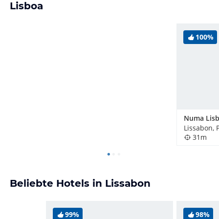
Lisboa
100%
Numa Lisb
Lissabon, 
31m
Beliebte Hotels in Lissabon
99%
98%