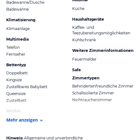
Badewanne/Dusche
Küche
Badewanne
Haushaltsgeräte
Klimatisierung
Kaffee- und
Klimaanlage
Teezubereitungsmöglichkeiten
Multimedia
Kühlschrank
Telefon
Weitere Zimmerinformationen
Fernseher
Feuermelder
Bettentyp
Safe
Doppelbett
Zimmertypen
Kingsize
Behindertenfreundliche Zimmer
Zustellbares Babybett
Schallisolierte Zimmer
Queensize
Nichtraucherzimmer
Zustellbett
Minibar
Mehr anzeigen
Hinweis:
Allgemeine und unverbindliche