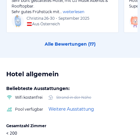
Sehr bunt gestaltetes Hotel, mit DJ Musik Abends &
Hotel
Rooftopbar.
Super
Sehr gutes Frühstück mit…
weiterlesen
Christina
26-30
•
September 2025
Aus Österreich
Alle Bewertungen (
17
)
Hotel allgemein
Beliebteste Ausstattungen:
Wifi kostenfrei
Strand in der Nähe
Weitere Ausstattung
Pool verfügbar
Gesamtzahl Zimmer
< 200