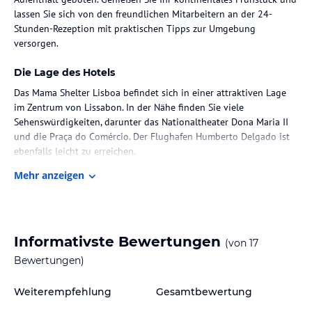
lassen Sie sich von den freundlichen Mitarbeitern an der 24-
Stunden-Rezeption mit praktischen Tipps zur Umgebung
versorgen.
Die Lage des Hotels
Das Mama Shelter Lisboa befindet sich in einer attraktiven Lage
im Zentrum von Lissabon. In der Nähe finden Sie viele
Sehenswürdigkeiten, darunter das Nationaltheater Dona Maria II
und die Praça do Comércio. Der Flughafen Humberto Delgado ist
ebenfalls leicht zu erreichen.
Mehr anzeigen
Zimmer / Unterbringung im Hotel
Die klimatisierten Zimmer im Mama Shelter Lisboa sind
komfortabel eingerichtet und verfügen über einen Schreibtisch,
einen Flachbild-TV und ein eigenes Bad mit Dusche, kostenfreien
Informativste Bewertungen
(von
17
Pflegeprodukten und einem Haartrockner. Ein Kühlschrank steht
ebenfalls zur Verfügung. Kostenloses WLAN ist in allen Zimmern
Bewertungen)
verfügbar.
Weiterempfehlung
Gesamtbewertung
Gastronomie im Hotel